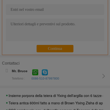
Favo ceramico infrarosso di rettangolo, piastra di riscaldamento 
Calore ceramico Resisitance del piatto del bruciatore di rettango
Uso ceramico ad alta temperatura del fornello della cassetta dei pi
Piatto termoresistente ceramico della cordierite rotonda per la gri
Piatto ceramico del bruciatore del favo infrarosso per colore di bi
Certificazione di campeggio all'aperto dello SGS di dimensione s
Resistenza di shock termico ceramica del piatto del bruciatore del 
Piatti del bruciatore della stufa di rettangolo per resistenza di te
Contattaci
Piatti ceramici di calore del BBQ della cordierite, piatti 132 * 92 
Mr. Bruce
Piatti ceramici refrattari del riscaldatore a gas, piastre riscalda
Telefono :
0086-510-87997800
Giallo fatto a mano della teiera di Yixing Zisha di cinese con la sc
Teiera autentica di Yixing di uso collettivo di arte, modello porpor
Insieme porpora della teiera di Yixing dell'argilla con 6 tazze di c
Teiera antica 600ml fatto a mano di Brown Yixing Zisha di appro