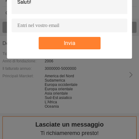
Pietra refrattaria della pizza
Griglia ceramica del Bbq
Ceramica mullite
Osservi tutto il > dei prodotti;
Invia
Dettagli azienda
Tipo di attività:
Anno di fondazione:
2006
Il fatturato annuo:
3000000-5000000
Principali Marcket:
America del Nord
Sudamerica
Europa occidentale
Europa orientale
Asia orientale
Sud-Est asiatico
L'Africa
Oceania
Lasciate un messaggio
Ti richiameremo presto!