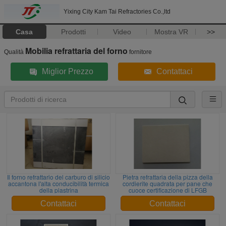
Yixing City Kam Tai Refractories Co.,ltd
Casa
Prodotti
Video
Mostra VR
>>
Mobilia refrattaria del forno
Qualità
fornitore
Miglior Prezzo
Contattaci
Il forno refrattario del carburo di silicio
Pietra refrattaria della pizza della
accantona l'alta conducibilità termica
cordierite quadrata per pane che
della piastrina
cuoce certificazione di LFGB
Contattaci
Contattaci