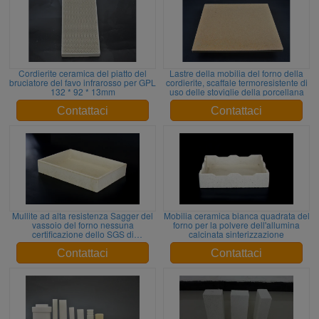
Cordierite ceramica del piatto del
Lastre della mobilia del forno della
bruciatore del favo infrarosso per GPL
cordierite, scaffale termoresistente di
132 * 92 * 13mm
uso delle stoviglie della porcellana
Contattaci
Contattaci
Mullite ad alta resistenza Sagger del
Mobilia ceramica bianca quadrata del
vassoio del forno nessuna
forno per la polvere dell'allumina
certificazione dello SGS di
calcinata sinterizzazione
restringimento
Contattaci
Contattaci