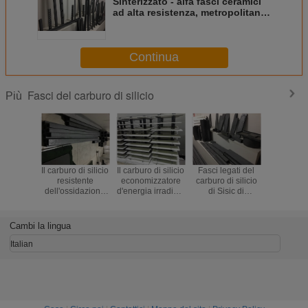
Sinterizzato - alfa fasci ceramici
ad alta resistenza, metropolitana
nera del carburo di silicio
Continua
Fasci del carburo di silicio
Più
Il carburo di silicio
Il carburo di silicio
Fasci legati del
Sinterizzat
resistente
economizzatore
carburo di silicio
fasci cera
dell'ossidazione
d'energia irradia il
di Sisic di
alta resi
irradia ad alta
refrattario per
reazione per alta
metropol
resistenza
infornamento
durezza delle
nera del 
refrattario di
ceramico della
fornaci industriali
di sili
Cambi la lingua
rettangolo
boccola
Italian