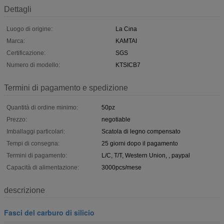
Dettagli
Luogo di origine:
La Cina
Marca:
KAMTAI
Certificazione:
SGS
Numero di modello:
KTSICB7
Termini di pagamento e spedizione
Quantità di ordine minimo:
50pz
Prezzo:
negotiable
Imballaggi particolari:
Scatola di legno compensato
Tempi di consegna:
25 giorni dopo il pagamento
Termini di pagamento:
L/C, T/T, Western Union, , paypal
Capacità di alimentazione:
3000pcs/mese
descrizione
Fasci del carburo di silicio