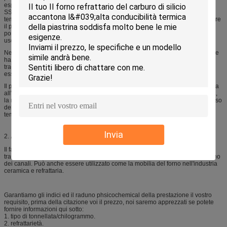
espellendo, o premendo la polvere del carburo del alfa-silicio di submicron.
SSiC ha il più alto MOR, la migliore resistenza di ossidazione e il più alta
temperatura di uso (1750°C) dei quattro materiali in discussione. SSiC è inoltre
il più costoso dei quattro materiali ed è generalmente economicamente
possibile soltanto come alternativa a ReSiC alle temperature sopra il limite di
uso 1450°C di NSiC.
Nel corso della porcellana bruciante della famiglia, facendo uso del fascio che
ha un'apertura sisic, tondino e barra di squre per sostituire gli strumenti
tradizionali del forno, conserverebbe il gas 20-30%, lo spazio del forno può
essere usato più efficacemente e più concenient.
Il prodotto ha serie di superiorità quali alta resistenza alla flessione, resistenza
all'usura, resistenza della corrosione, alta durezza, l'alta conducibilità termica,
la resistenza di ossidazione, la resistenza di shock termico, il coefficiente basso
dell'espansione termica e della resistenza allo scorrimento nell'ambito di
temperatura elevata, ecc. Qui è la nostra manifestazione del prodotto.
Invia
Applicazioni
2.
Il fascio del carburo di silicio pricipalmente è utilizzato come i membri di
trasporto del carico del forno di tunnel, del forno della navetta e di doppio forno
dei canali. Può anche essere utilizzato come la mobilia del forno nell'industria
ceramica e refrattaria.
Garantiamo gli indici ed il raduno phsicochemical della prestazione il vostro
requisito, prima della citazione voi il prezzo, noi saremo apprezzati se potete
fornire informazioni qui sotto:
1. tipo di tonnellata/chilogrammo.
2. refrattarietà.