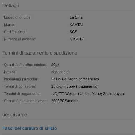
Dettagli
Luogo di origine:
La Cina
Marca:
KAMTAI
Certificazione:
SGS
Numero di modello:
KTSICB6
Termini di pagamento e spedizione
Quantità di ordine minimo:
50pz
Prezzo:
negotiable
Imballaggi particolari:
Scatola di legno compensato
Tempi di consegna:
25 giorni dopo il pagamento
Termini di pagamento:
L/C, T/T, Western Union, MoneyGram, paypal
Capacità di alimentazione:
2000PCS/month
descrizione
Fasci del carburo di silicio