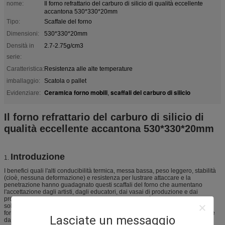
nome:
Il forno refrattario del carburo di silicio di qualità eccellente
accantona 530*330*20mm
Tipo:
Scaffale del forno
Dimensioni:
530*330*20mm
Densità in
2.7-2.75g/cm3
serie:
Caratteristica:
Resistenza alle alte temperature
imballaggio:
Scatola o pallet
Ceramica forno mobili
scaffali del carburo di silicio
Evidenziare:
,
Il forno refrattario del carburo di silicio di
qualità eccellente accantona 530*330*20mm
Introduzione
1.
I benefici quali l'alti conducibilità termica, messa bassa, peso leggero, stabilità
(cioè, nessuna deformazione) e resistenza per lustrare attaccare e la
penetrazione hanno guadagnato questi scaffali del forno che aumentano
l'accettazione dagli artisti, dagli educatori, dai vasai di produzione e dai
produttori delle mattonelle. Malgrado la loro popolarità, le questioni sono
sollevate spesso per quanto riguarda la convenienza dell'uso degli scaffali in
forni elettrici dell'elemento della resistenza. Specificamente, «sono cassaforte
Lasciate un messaggio
da utilizzare nel mio forno elettrico?»