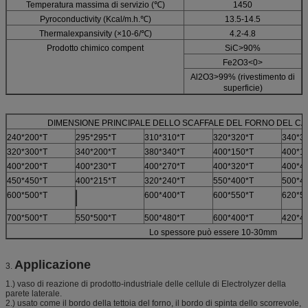
Temperatura massima di servizio (℃)
1450
Pyroconductivity (Kcal/m.h.℃)
13.5-14.5
Thermalexpansivity (×10-6/℃)
4.2-4.8
Prodotto chimico compent
SiC>90%
Fe2O3<0>
Al2O3>99% (rivestimento di
superficie)
DIMENSIONE PRINCIPALE DELLO SCAFFALE DEL FORNO DEL CAR
240*200*T
295*295*T
310*310*T
320*320*T
340*3
320*300*T
340*200*T
380*340*T
400*150*T
400*1
400*200*T
400*230*T
400*270*T
400*320*T
400*4
450*450*T
400*215*T
320*240*T
550*400*T
500*4
600*500*T
600*400*T
600*550*T
620*5
530*330*T
700*500*T
550*500*T
500*480*T
600*400*T
420*4
Lo spessore può essere 10-30mm
Applicazione
3.
1.) vaso di reazione di prodotto-industriale delle cellule di Electrolyzer della
parete laterale.
2.) usato come il bordo della tettoia del forno, il bordo di spinta dello scorrevole,