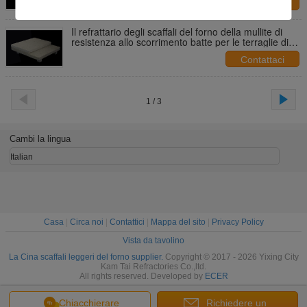
Contattaci
Il refrattario degli scaffali del forno della mullite di
resistenza allo scorrimento batte per le terraglie di
sinterizzazione
Contattaci
1 / 3
Cambi la lingua
Italian
Casa
|
Circa noi
|
Contattici
|
Mappa del sito
|
Privacy Policy
Vista da tavolino
La Cina scaffali leggeri del forno supplier.
Copyright © 2017 - 2026 Yixing City
Kam Tai Refractories Co.,ltd.
All rights reserved. Developed by
ECER
Chiacchierare
Richiedere un