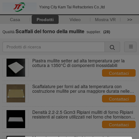
Yixing City Kam Tai Refractories Co.,ltd
Casa
Prodotti
Video
Mostra VR
>>
Scaffali del forno della mullite
Qualità
supplier.
(28)
Piastra mullite setter ad alta temperatura per la
cottura a 1350°C di componenti inossidabili
Contattaci
Scaffalature per forni ad alta temperatura con
costruzione mullite per una maggiore durata nelle
operazioni di forni industriali
Contattaci
Densità 2.2-2.5 Gcm3 Ripiani mulliti di forno Ripiani
resistenti al calore utilizzati nel forno che forniscono
prestazioni durante la cottura
Contattaci
Mensole per forni mullite bianche ad alta