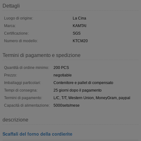
Dettagli
Luogo di origine:
La Cina
Marca:
KAMTAI
Certificazione:
SGS
Numero di modello:
KTCM20
Termini di pagamento e spedizione
Quantità di ordine minimo:
200 PCS
Prezzo:
negotiable
Imballaggi particolari:
Contenitore e pallet di compensato
Tempi di consegna:
25 giorni dopo il pagamento
Termini di pagamento:
L/C, T/T, Western Union, MoneyGram, paypal
Capacità di alimentazione:
5000sets/mese
descrizione
Scaffali del forno della cordierite