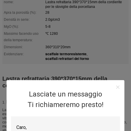
nome:
Lastra refrattaria 390*370*15mm della cordierite
per le stoviglie della porcellana
Apra la porosità (%):
28
Densità in serie:
2.0g/cm3
MgO (%):
5-8
Massimo facendo uso
℃ 1280
della temperatura:
Dimensioni:
360*310*20mm
scaffale termoresistente
Evidenziare:
,
scaffali refrattari del forno
Lastra refrattaria 390*370*15mm della
cordierite per le stoviglie della porcellana
Lasciate un messaggio
Introduzione
1.
Ti richiameremo presto!
La cordierite ha resistenza di shock termico eccellente, buona forza e può
essere costituita dalla pressatura, dall'espulsione, dalla colata e dalla
vibrazione nelle forme complesse. La mobilia del forno della mullite della
cordierite è ampiamente usata in porcellana, argilla pesante, pannello di vetro,
metallurgie delle polveri, materiali magnetici, energia verde, alimento, vetro,
abrasivi, ferro e l'acciaio, estrazione mineraria e ingegneria aerospaziale.