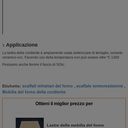
Densità in serie (g/cm3)
2,0
Aprono la porosità (%)
28
Composizione in
Mullite
55
fase (%)
Cordierite
30
℃ di temperatura di Max. Service
1280
Applicazione
3.
La lastra della cordierite è ampiamente usata sinterizzare le terraglie, isolante
ceramico ecc. Facendo uso della temperatura non può essere oltre ℃ 1300
Possiamo anche fornire il fascio di SiSic.
scaffali refrattari del forno
scaffale termoresistente
Etichette:
,
,
Mobilia del forno della cordierite
Ottieni il miglior prezzo per
Lastre della mobilia del forno