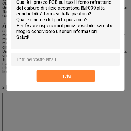
Oltre al suo uso come mobilia del forno, inoltre è utilizzata estesamente nelle
strutture del forno e nel sistema dell'automobile del forno, in cui si combina con
fibra ceramica per raggiungere gli scopi di migliorare il rendimento del
combustibile e prevenzione della contaminazione.
La chimica ideale per produrre gli a cristallo è 13,8% MgO, 34,8% Al
le O
e
2
3
51,4% SiO
(2MgO, 2Al2O3, 5SiO2). Il talco, il caolino e la polvere cruda
2
dell'allumina possono essere mescolati per produrre questa chimica (altri
materiali sono per esempio idrossido di alluminio anche usato, steatite ed altri
minerali del MgO). I materiali composti (come caolino e talco) reagiscono i
materiali meglio puri dell'ossido (come MgO, Al 2O3,
2)
I materiali della
SiO
.
dimensione delle particelle più fini reagiscono meglio.
Un infornamento semplice a 1300C (circa il cono 11 ed all'interno della portata
di molti forni ordinari) ed inzuppato può produrre un certo sviluppo di cristallo.
Tuttavia l'infornamento (realmente sinterizzare) a 1400C+ con tempo di
macerazione significativo è necessario per i migliori risultati. Lo strumento di
misura di espansione termica è necessario determinare se il vostro
infornamento realmente sta sviluppando la matrice di cristallo oppure no.
Invia
Parametro tecnico
2.
Oggetto e descrizioni
Specifiche offerte
Al2O3 (%)
40~48
SiO2 (%)
45~48
MgO (%)
5~8
MOR (MPa)
20℃
14
1250℃
12