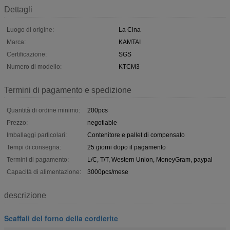
Dettagli
Luogo di origine:
La Cina
Marca:
KAMTAI
Certificazione:
SGS
Numero di modello:
KTCM3
Termini di pagamento e spedizione
Quantità di ordine minimo:
200pcs
Prezzo:
negotiable
Imballaggi particolari:
Contenitore e pallet di compensato
Tempi di consegna:
25 giorni dopo il pagamento
Termini di pagamento:
L/C, T/T, Western Union, MoneyGram, paypal
Capacità di alimentazione:
3000pcs/mese
descrizione
Scaffali del forno della cordierite