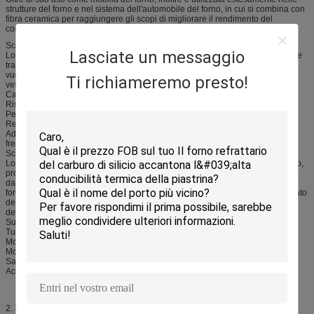
strutture del forno e nel sistema dell'automobile del forno, in cui si combina con
fibra ceramica per raggiungere gli scopi di migliorare il rendimento del
combustibile e prevenzione della contaminazione.
Scaffale espulso del forno
Lasciate un messaggio
Lo scaffale espulso del forno ha fori che eseguono la lunghezza della sezione
trasversale ed è fabbricato facendo uso dell'estrusione ad alta pressione di
vuoto. Sono utilizzati pricipalmente nelle industrie sanitarie del pannello di
Ti richiameremo presto!
vetro e degli articoli.
Caratteristiche:
Risparmi energetici eccellenti
Peso più leggero e più alta capacità di carico
Resistenza eccellente di distorsione a temperatura elevata
Adatto ad infornamenti più veloci con migliore portata per gli estremi caldi e
freddi
Scaffale normale del forno
Lo scaffale normale del forno è il tipo più comune di mobilia primaria del forno,
prodotto solitamente dalla pressatura semisecca, ma può anche essere fatto
dalla pressione-colata. C'è grande scaffale extra del forno, scaffale extra del
forno, scaffale normale del forno, scaffale perforato del forno, scaffale scanalato
del forno, scaffale del forno del trapezio, scaffale del forno rotondo e scaffale
del forno dello speciale.
Supporti normali
Tubi espelsi
Montaggi
Mobilia secondaria del forno
Sagger e crogioli
Accessori del forno
Scheda di dati
2.