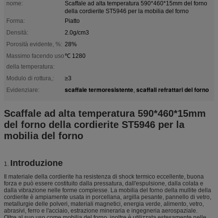
nome:
Scaffale ad alta temperatura 590*460*15mm del forno
della cordierite ST5946 per la mobilia del forno
Forma:
Piatto
Densità:
2.0g/cm3
Porosità evidente, %:
28%
Massimo facendo uso
℃ 1280
della temperatura:
Modulo di rottura,:
≥3
scaffale termoresistente
scaffali refrattari del forno
Evidenziare:
,
Scaffale ad alta temperatura 590*460*15mm
del forno della cordierite ST5946 per la
mobilia del forno
Introduzione
1.
Il materiale della cordierite ha resistenza di shock termico eccellente, buona
forza e può essere costituito dalla pressatura, dall'espulsione, dalla colata e
dalla vibrazione nelle forme complesse. La mobilia del forno della mullite della
cordierite è ampiamente usata in porcellana, argilla pesante, pannello di vetro,
metallurgie delle polveri, materiali magnetici, energia verde, alimento, vetro,
abrasivi, ferro e l'acciaio, estrazione mineraria e ingegneria aerospaziale.
Oltre al suo uso come mobilia del forno, inoltre è utilizzata estesamente nelle