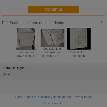
terraglie di sinterizzazione
Continua
Scaffali del forno della cordierite
Più
Resistenza allo
Coefficiente di
Scaffalature per
Piani per 
shock termico
espansione
forni mulliti di
cordie
200C Scaffali per
termica 2.2×10-
cordierite
rettangol
forni in cordierite
6C Cordierite
perforate
coefficie
Spessore forma
Mullite Furn
Scaffalature ad
dilataz
da 10 a 30 mm
Shelves Furn
alta durata adatte
termica 2
Cambi la lingua
Durevoli e per
Firing Solutions
a forni ad alta
per Cels
forni industriali
per la lavorazione
temperatura
densità d
Italian
ceramica ad alta
2,2 gram
temperatura
centimetr
adatti pe
tempera
Casa
|
Circa noi
|
Contattici
|
Mappa del sito
|
Privacy Policy
Vista da tavolino