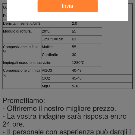
Invia
Oggetto
La cordierite batte
Porosità evidente, %
28
Densità in serie, g/cm3
2,0
Modulo di rottura,
20℃
≥5
1250℃×0.5h
≥3
Composizione in fase,
Mullite
55
%
Cordierite
30
Impiegati massimi di servizio.
1280℃
Composizione chimica,
Al2O3
40-48
%
SiO2
45-48
MgO
5-10
Promettiamo:
- Offriremo il nostro migliore prezzo.
- La vostra indagine sarà risposta entro
24 ore.
- Il personale con esperienza può dargli i