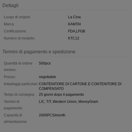
Dettagli
Luogo di origine:
La Cina
Marca:
KAMTAI
Certificazione:
FDA,LFGB
Numero di modello:
KTC12
Termini di pagamento e spedizione
Quantità di ordine
500pcs
minimo:
Prezzo:
negotiable
Imballaggi particolari:
CONTENITORE DI CARTONE E CONTENITORE DI
COMPENSATO
Tempi di consegna:
25 giorni dopo il pagamento
Termini di
L/C, T/T, Western Union, MoneyGram
pagamento:
Capacità di
2000PCS/month
alimentazione: