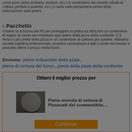
come pure carne siciliana, verdure, ecc.) in contenitore del metallo (strato di
cottura, pentola o padella, ecc.) o sulla carta pergamena prima della
collocazione sulla pietra.
Pacchetto
3.
Usiamo la schiuma del PE per proteggere la pietra ed utilizzare un contenitore
di regalo di colore per imballare ogni pietra della pizza della cordierite. E 5
messi o più pietre della pizza in un contenitore di cartone per spedire. Abbiamo
società logistica professionale, possono consegnare a tutto il porto nel mondo e
possono offrire il prezzo molto buon.
pietra industriale della pizza
Etichette:
,
pietra di cottura del forno
pietra della pizza della cordierite
,
Ottieni il miglior prezzo per
Pietra rotonda di cottura di
Pizzacraft del commestibile,
pietra della pizza dei cuochi unici
con stabilità termica
Continua