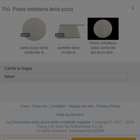
Pietra refrattaria della pizza
Più
Pietra a 12 pollici
Uso croccante
Pietra refrattaria
Pietra di
della pizza della
perfetto della
della cordierite
refrattaria
cordierite di
crosta di
del forno della
prestaz
buona
resistenza della
pizza degli
duratura e
prestazione,
cordierite della
utensili della
riscalda
pietra refrattaria
pietra ad alta
pietra della pizza
Cambi la lingua
ad alta densità di
temperatura
della cucina di
cottura
rotonda della
cottura
Italian
pizza
Casa
|
Circa noi
|
Contattici
|
Mappa del sito
|
Privacy Policy
Vista da tavolino
La Cina pietra della pizza della cordierite supplier.
Copyright © 2017 - 2026
Yixing City Kam Tai Refractories Co.,ltd.
All rights reserved. Developed by
ECER