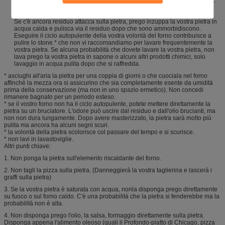
Dopo avere cotto, spazzi via le particelle della pasta o della farina di mais.
Raschiando via il residuo con la ruspa spianatrice o la spazzola piana e
smussata del metallo quando la pietra è ancora calda.
Se c'è ancora residuo attacca sulla pietra, prego inzuppa la vostra pietra in
acqua calda e pulisca via il residuo dopo che sono ammorbidiscono.
Eseguire il ciclo autopulente della vostra volontà del forno contribuisce a
pulire lo stone.* che non vi raccomandiamo per lavare frequentemente la
vostra pietra. Se alcuna probabilità che dovete lavare la vostra pietra, non
lava prego la vostra pietra in sapone o alcuni altri prodotti chimici, solo
lavaggio in acqua pulita dopo che si raffredda.
* asciughi all'aria la pietra per una coppia di giorni o che cuociala nel forno
affinchè la mezza ora si assicurino che sia completamente esente da umidità
prima della conservazione (ma non in uno spazio ermetico). Non concedi
rimanere bagnato per un periodo esteso.
* se il vostro forno non ha il ciclo autopulente, potete mettere direttamente la
pietra su un bruciatore. L'odore può uscire dal residuo e dall'olio brucianti, ma
non non dura lungamente. Dopo avere masterizzato, la pietra sarà molto più
pulita ma ancora ha alcuni segni scuri.
* la volontà della pietra scolorisce col passare del tempo e si scurisce.
* non lavi in lavastoviglie.
Altri punti chiave:
1. Non ponga la pietra sull'elemento riscaldante del forno.
2. Non tagli la pizza sulla pietra. (Danneggierà la vostra taglierina e lascerà i
graffi sulla pietra)
3. Se la vostra pietra è saturata con acqua, nonla disponga prego direttamente
su fuoco o sul forno caldo. C'è una probabilità che la pietra si fenderebbe ma la
probabilità non è alta.
4. Non disponga prego l'olio, la salsa, formaggio direttamente sulla pietra.
Disponga appena l'alimento oleoso (quali il Profondo-piatto di Chicago, pizza