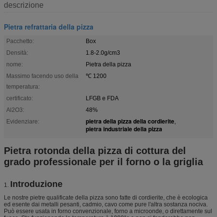
descrizione
Pietra refrattaria della pizza
Pacchetto:
Box
Densità:
1.8-2.0g/cm3
nome:
Pietra della pizza
Massimo facendo uso della
℃ 1200
temperatura:
certificato:
LFGB e FDA
Al2O3:
48%
pietra della pizza della cordierite
Evidenziare:
,
pietra industriale della pizza
Pietra rotonda della pizza di cottura del
grado professionale per il forno o la griglia
Introduzione
1.
Le nostre pietre qualificate della pizza sono fatte di cordierite, che è ecologica
ed esente dai metalli pesanti, cadmio, cavo come pure l'altra sostanza nociva.
Può essere usata in forno convenzionale, forno a microonde, o direttamente sul