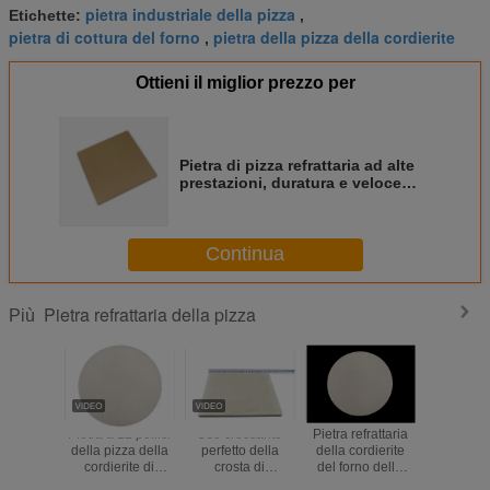
pietra industriale della pizza
Etichette:
,
pietra di cottura del forno
pietra della pizza della cordierite
,
Ottieni il miglior prezzo per
Pietra di pizza refrattaria ad alte
prestazioni, duratura e veloce
riscaldamento
Continua
Pietra refrattaria della pizza
Più
Pietra a 12 pollici
Uso croccante
Pietra refrattaria
Pietra di
della pizza della
perfetto della
della cordierite
refrattaria
cordierite di
crosta di
del forno della
prestaz
buona
resistenza della
pizza degli
duratura e