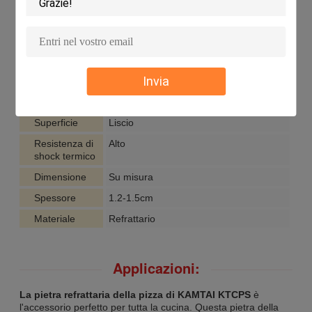
Prodotto
Pietra refrattaria della pizza
Forma
Giro
Peso
1.5-2.5kg
Invia
Durevolezza
Alto
Colore
Giallo
Superficie
Liscio
Resistenza di
Alto
shock termico
Dimensione
Su misura
Spessore
1.2-1.5cm
Materiale
Refrattario
Applicazioni:
La pietra refrattaria della pizza di KAMTAI KTCPS
è
l'accessorio perfetto per tutta la cucina. Questa pietra della