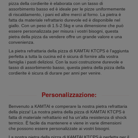
pizza della cordierite è elaborata con un tasso di
assorbimento basso ed è ideale per le pizze uniformemente
di riscaldamento, i pani ed altre merci al forno. La pietra è
fatta da materiale refrattario durevole ed è disponibile nel
giallo. Con un peso di 1.5-2.5kg e una dimensione che può
essere personalizzata per misura i vostri bisogni, questa
pietra della pizza da vendere offre un grande valore e una
convenienza.
La pietra refrattaria della pizza di KAMTAI KTCPS è l'aggiunta
perfetta a tutta la cucina ed è sicura di fornire alla vostra
famiglia i pasti deliziosi. Con la suoi costruzione durevole e
tasso di assorbimento basso, questa pietra della pizza della
cordierite è sicura di durare per anni per venire.
Personalizzazione:
Benvenuto a KAMTAI e comperare la nostra pietra refrattaria
della pizza! La nostra pietra della pizza di KAMTAI KTCPS è
fatta di materiale refrattario ed ha un'alta resistenza di shock
termico. È facile da mantenere e viene in varie dimensioni
che possono essere personalizzate ai vostri bisogni.
La nostra pietra della pizza di KAMTAI KTCPS è perfetta per il