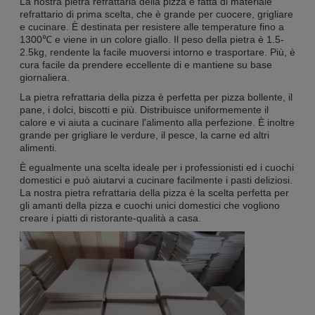
La nostra pietra refrattaria della pizza è fatta di materiale
refrattario di prima scelta, che è grande per cuocere, grigliare
e cucinare. È destinata per resistere alle temperature fino a
1300℃ e viene in un colore giallo. Il peso della pietra è 1.5-
2.5kg, rendente la facile muoversi intorno e trasportare. Più, è
cura facile da prendere eccellente di e mantiene su base
giornaliera.
La pietra refrattaria della pizza è perfetta per pizza bollente, il
pane, i dolci, biscotti e più. Distribuisce uniformemente il
calore e vi aiuta a cucinare l'alimento alla perfezione. È inoltre
grande per grigliare le verdure, il pesce, la carne ed altri
alimenti.
È egualmente una scelta ideale per i professionisti ed i cuochi
domestici e può aiutarvi a cucinare facilmente i pasti deliziosi.
La nostra pietra refrattaria della pizza è la scelta perfetta per
gli amanti della pizza e cuochi unici domestici che vogliono
creare i piatti di ristorante-qualità a casa.