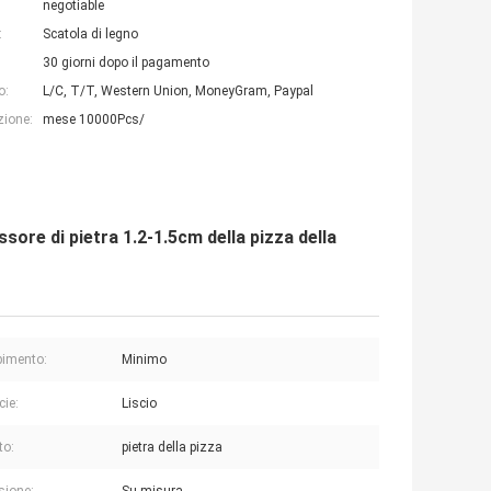
negotiable
:
Scatola di legno
30 giorni dopo il pagamento
o:
L/C, T/T, Western Union, MoneyGram, Paypal
zione:
mese 10000Pcs/
sore di pietra 1.2-1.5cm della pizza della
imento:
Minimo
cie:
Liscio
to:
pietra della pizza