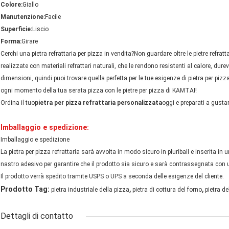
Colore:
Giallo
Manutenzione:
Facile
Superficie:
Liscio
Forma:
Girare
Cerchi una pietra refrattaria per pizza in vendita?Non guardare oltre le pietre refrat
realizzate con materiali refrattari naturali, che le rendono resistenti al calore, durev
dimensioni, quindi puoi trovare quella perfetta per le tue esigenze di pietra per piz
ogni momento della tua serata pizza con le pietre per pizza di KAMTAI!
Ordina il tuo
pietra per pizza refrattaria personalizzata
oggi e preparati a gustar
Imballaggio e spedizione:
Imballaggio e spedizione
La pietra per pizza refrattaria sarà avvolta in modo sicuro in pluriball e inserita i
nastro adesivo per garantire che il prodotto sia sicuro e sarà contrassegnata con u
Il prodotto verrà spedito tramite USPS o UPS a seconda delle esigenze del cliente.
,
,
Prodotto Tag:
pietra industriale della pizza
pietra di cottura del forno
pietra de
Dettagli di contatto