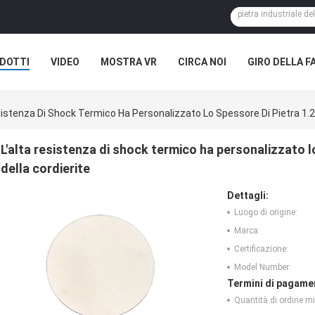
DOTTI
VIDEO
MOSTRA VR
CIRCA NOI
GIRO DELLA F
ASI
NOTIZIE DELLA SOCIETÀ
sistenza Di Shock Termico Ha Personalizzato Lo Spessore Di Pietra 1.2-
L'alta resistenza di shock termico ha personalizzato l
della cordierite
Dettagli:
Luogo di origine:
Marca:
Certificazione:
Model Number:
Termini di pagame
Quantità di ordine m