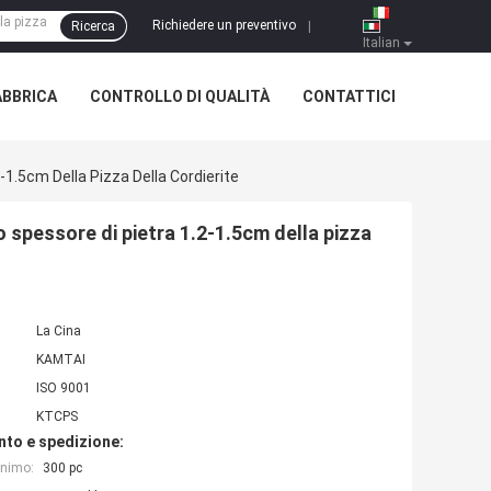
Richiedere un preventivo
Ricerca
|
Italian
ABBRICA
CONTROLLO DI QUALITÀ
CONTATTICI
1.5cm Della Pizza Della Cordierite
o spessore di pietra 1.2-1.5cm della pizza
La Cina
KAMTAI
ISO 9001
KTCPS
nto e spedizione:
inimo:
300 pc