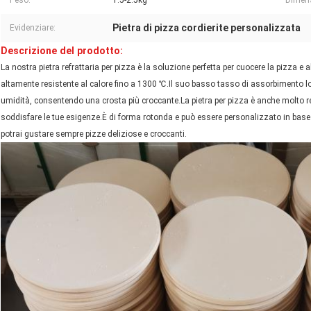
Peso:
1.5-2.5kg
Dimen
Pietra di pizza cordierite personalizzata
Evidenziare:
Descrizione del prodotto:
La nostra pietra refrattaria per pizza è la soluzione perfetta per cuocere la pizza e alt
altamente resistente al calore fino a 1300 ℃.Il suo basso tasso di assorbimento lo
umidità, consentendo una crosta più croccante.La pietra per pizza è anche molto res
soddisfare le tue esigenze.È di forma rotonda e può essere personalizzato in base al
potrai gustare sempre pizze deliziose e croccanti.