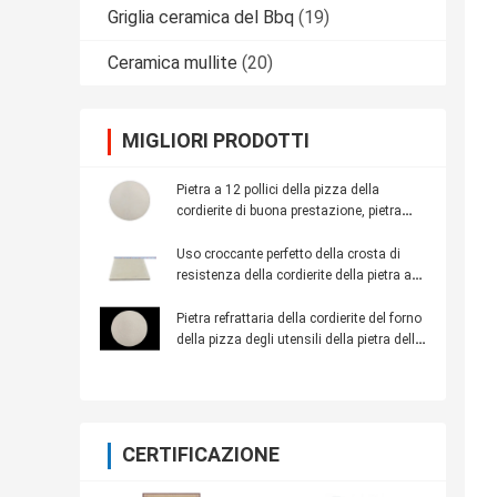
Griglia ceramica del Bbq
(19)
Ceramica mullite
(20)
MIGLIORI PRODOTTI
Pietra a 12 pollici della pizza della
cordierite di buona prestazione, pietra
refrattaria ad alta densità di cottura
Uso croccante perfetto della crosta di
resistenza della cordierite della pietra ad
alta temperatura rotonda della pizza
Pietra refrattaria della cordierite del forno
della pizza degli utensili della pietra della
pizza della cucina di cottura
CERTIFICAZIONE