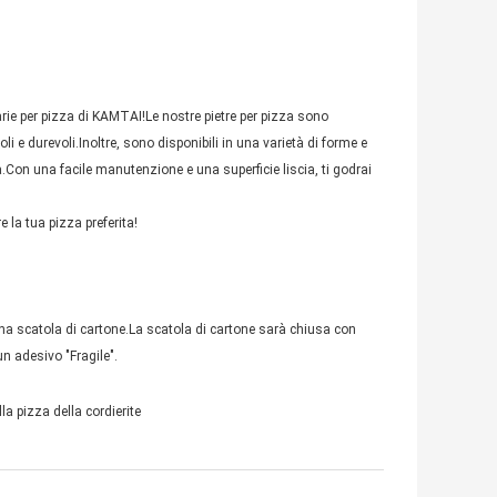
tarie per pizza di KAMTAI!Le nostre pietre per pizza sono
oli e durevoli.Inoltre, sono disponibili in una varietà di forme e
za.Con una facile manutenzione e una superficie liscia, ti godrai
e la tua pizza preferita!
n una scatola di cartone.La scatola di cartone sarà chiusa con
n adesivo "Fragile".
lla pizza della cordierite