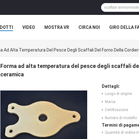
DOTTI
VIDEO
MOSTRA VR
CIRCA NOI
GIRO DELLA F
ASI
NOTIZIE DELLA SOCIETÀ
a Ad Alta Temperatura Del Pesce Degli Scaffali Del Forno Della Cordier
Forma ad alta temperatura del pesce degli scaffali del 
ceramica
Dettagli:
Luogo di origine:
Marca:
Certificazione:
Numero di modello:
Termini di pagame
Quantità di ordine 