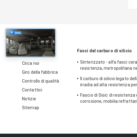
circa
Fasci del carburo di silicio
Sinterizzato - alfa fasci cer
Circa noi
resistenza, metropolitana ne
Giro della fabbrica
carburo di silicio
Il carburo di silicio legato de
Controllo di qualità
irradia ad alta resistenza per
Contattici
certificazione dello SGS dell
Fascio di Sisic di resistenza 
forno
Notizie
corrosione, mobilia refrattar
per il forno della navetta
Sitemap