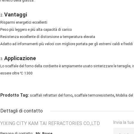
l'effetto della glassa.
Vantaggi
2.
Risparmi energetici eccellenti
Peso più leggero e più alta capacità di carico
Resistenza eccellente di distorsione a temperatura elevata
Adatto ad infornamenti più veloci con migliore portata per gli estremi caldi e freddi
Applicazione
3.
Lo scaffale del forno della cordierite è ampiamente usato sinterizzare le terraglie
essere oltre ℃ 1300
,
,
Prodotto Tag:
scaffali refrattari del forno
scaffale termoresistente
Mobilia del 
Dettagli di contatto
Invia la tu
YIXING CITY KAM TAI REFRACTORIES CO.,LTD
Persona di contatto:
Mr. Bruce