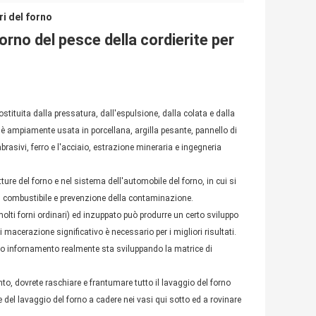
ri del forno
orno del pesce della cordierite per
stituita dalla pressatura, dall'espulsione, dalla colata e dalla
e è ampiamente usata in porcellana, argilla pesante, pannello di
abrasivi, ferro e l'acciaio, estrazione mineraria e ingegneria
ture del forno e nel sistema dell'automobile del forno, in cui si
el combustibile e prevenzione della contaminazione.
olti forni ordinari) ed inzuppato può produrre un certo sviluppo
macerazione significativo è necessario per i migliori risultati.
ro infornamento realmente sta sviluppando la matrice di
to, dovrete raschiare e frantumare tutto il lavaggio del forno
le del lavaggio del forno a cadere nei vasi qui sotto ed a rovinare