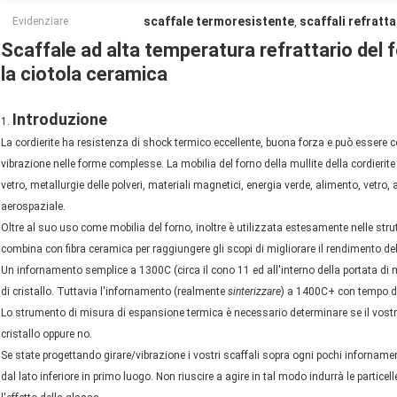
scaffale termoresistente
scaffali refratta
Evidenziare:
,
Scaffale ad alta temperatura refrattario del f
la ciotola ceramica
Introduzione
1.
La cordierite ha resistenza di shock termico eccellente, buona forza e può essere co
vibrazione nelle forme complesse. La mobilia del forno della mullite della cordierit
vetro, metallurgie delle polveri, materiali magnetici, energia verde, alimento, vetro, 
aerospaziale.
Oltre al suo uso come mobilia del forno, inoltre è utilizzata estesamente nelle strut
combina con fibra ceramica per raggiungere gli scopi di migliorare il rendimento d
Un infornamento semplice a 1300C (circa il cono 11 ed all'interno della portata di m
di cristallo. Tuttavia l'infornamento (realmente
sinterizzare
) a 1400C+ con tempo di 
Lo strumento di misura di espansione termica è necessario determinare se il vost
cristallo oppure no.
Se state progettando girare/vibrazione i vostri scaffali sopra ogni pochi infornamen
dal lato inferiore in primo luogo. Non riuscire a agire in tal modo indurrà le particel