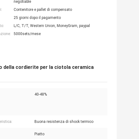
negotiable
i:
Contenitore e pallet di compensato
25 giorni dopo il pagamento
to:
L/C, T/T, Western Union, MoneyGram, paypal
azione:
5000sets/mese
 della cordierite per la ciotola ceramica
40-48%
ristica:
Buona resistenza di shock termico
Piatto