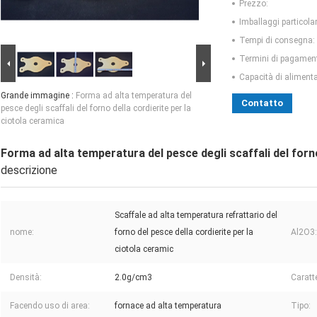
Prezzo:
Imballaggi particolar
Tempi di consegna:
Termini di pagamen
Capacità di aliment
Grande immagine :
Forma ad alta temperatura del
Contatto
pesce degli scaffali del forno della cordierite per la
ciotola ceramica
Forma ad alta temperatura del pesce degli scaffali del forno
descrizione
Scaffale ad alta temperatura refrattario del
nome:
forno del pesce della cordierite per la
Al2O3:
ciotola ceramic
Densità:
2.0g/cm3
Caratte
Facendo uso di area:
fornace ad alta temperatura
Tipo: