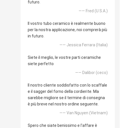
futuro.
—— Fred (U.S.A.)
Il vostro tubo ceramico è realmente buono
per la nostra applicazione, noi comprerà più
in futuro.
—— Jessica Ferrara (Italia)
Siete il meglio, le vostre parti ceramiche
siete perfetto
—— Dalibor (ceco)
Il nostro cliente soddisfatto con lo scaffale
e il sagger del forno della cordierite. Ma
sarebbe migliore se il termine di consegna
è più breve nel nostro ordine seguente.
—— Van Nguyen (Vietnam)
Spero che siate benissimo e l'affare è