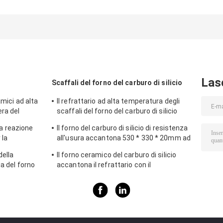
200C Scaffali per
termica 2.2×10-
cordierite
forni in cordierite
6C Cordierite
perforate
Spessore forma
Mullite Furn
Scaffalature a
da 10 a 30 mm
Shelves Furn
alta durata
Durevoli e per
Firing Solutions
adatte a forni a
forni industriali
per la lavorazione
alta temperatur
ceramica ad alta
temperatura
Las
Scaffali del forno del carburo di silicio
amici ad alta
Il refrattario ad alta temperatura degli
ra del
scaffali del forno del carburo di silicio
batte per la mobilia del forno
lla reazione
Il forno del carburo di silicio di resistenza
 la
all'usura accantona 530 * 330 * 20mm ad
a mobilia del
alta resistenza
della
Il forno ceramico del carburo di silicio
ia del forno
accantona il refrattario con il
rivestimento dell'allumina