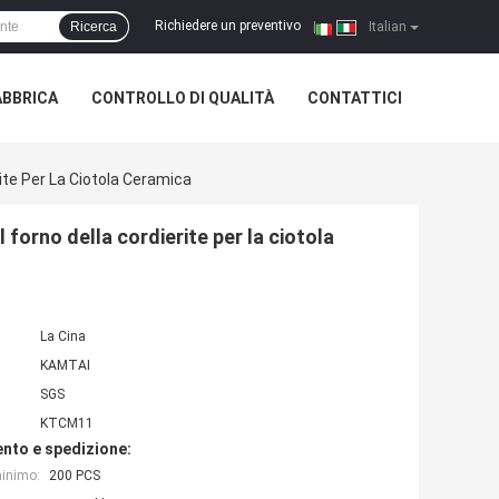
Richiedere un preventivo
Ricerca
|
Italian
ABBRICA
CONTROLLO DI QUALITÀ
CONTATTICI
ite Per La Ciotola Ceramica
forno della cordierite per la ciotola
La Cina
KAMTAI
SGS
KTCM11
nto e spedizione:
minimo:
200 PCS