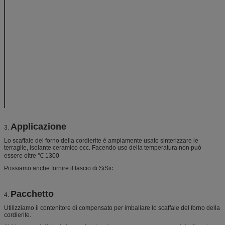
SiO2 (%)
45~48
MgO (%)
5~8
MOR (MPa)
20℃
14
1250℃
12
Densità in serie (g/cm3)
2,0
Aprono la porosità (%)
28
Composizione in
Mullite
55
fase (%)
Cordierite
30
℃ di temperatura di Max. Service
1280
Applicazione
3.
Lo scaffale del forno della cordierite è ampiamente usato sinterizzare le
terraglie, isolante ceramico ecc. Facendo uso della temperatura non può
essere oltre ℃ 1300
Possiamo anche fornire il fascio di SiSic.
Pacchetto
4.
Utilizziamo il contenitore di compensato per imballare lo scaffale del forno della
cordierite.