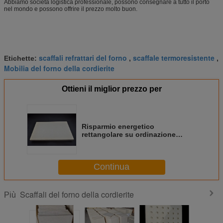
Abbiamo società logistica professionale, possono consegnare a tutto il porto
nel mondo e possono offrire il prezzo molto buon.
scaffali refrattari del forno
scaffale termoresistente
Etichette:
,
,
Mobilia del forno della cordierite
Ottieni il miglior prezzo per
Risparmio energetico
rettangolare su ordinazione
bianco dello scaffale del forno
della cordierite della pietra di
cottura
Continua
Scaffali del forno della cordierite
Più