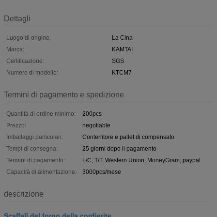
Dettagli
Luogo di origine:
La Cina
Marca:
KAMTAI
Certificazione:
SGS
Numero di modello:
KTCM7
Termini di pagamento e spedizione
Quantità di ordine minimo:
200pcs
Prezzo:
negotiable
Imballaggi particolari:
Contenitore e pallet di compensato
Tempi di consegna:
25 giorni dopo il pagamento
Termini di pagamento:
L/C, T/T, Western Union, MoneyGram, paypal
Capacità di alimentazione:
3000pcs/mese
descrizione
Scaffali del forno della cordierite