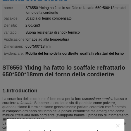
nome:
ST6550 Yixing ha fatto lo scaffale refrattario 650*500*18mm del
forno della cordierite
pacakge:
Scatola di legno compensato
Densità:
2.0g/cm3
vantaggi:
Buona resistenza di shock termico
Applicazione:
fornace ad alta temperatura
Dimensioni:
650*500*18mm
Mobilia del forno della cordierite
scaffali refrattari del forno
Evidenziare:
,
ST6550 Yixing ha fatto lo scaffale refrattario
650*500*18mm del forno della cordierite
1.Introduction
La ceramica della cordierite è ben nota per la loro
espansione termica
bassa e
carattere
refrattario
. Sebbene la cordierite sia disponibile come polvere,
quando usiamo il termine siamo generalmente parlare ceramico che è entrato
in composto ordinario del forno delle polveri ceramiche ma emergiamo come
matrice
cristallina
della cordierite (sviluppata tramite il processo di infornamento
sintonizzato ai suoi bisogni).
La cordierite permette la fabbricazione ceramica dei prodotti come le marmitte
catalitiche. Costantemente riscaldano e si raffreddano giù rapidamente e non