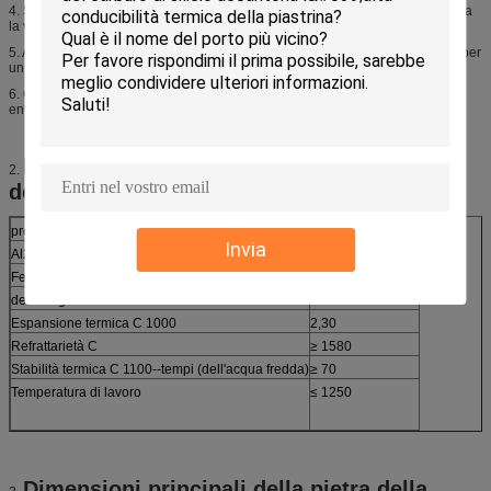
4. Se usando la pietra della pizza come base del servizio alla tavola, protegga
la vostra tavola con una stuoia del calore.
5. Assicuri che i bambini non possano toccare la pietra poichè rimarrà calda per
un lungo periodo di loro.
6. Ciao quando muovono la pietra sullo scaffale del servizio (lo scaffale non
entra in forno), per non fornire di punta e non fare scorrere la pietra fuori.
Dati di Techincial della pietra ceramica
2.
della pizza
proprietà
cordierite
Invia
Al2O3 %
≥ 40
Fe2O3 %
≤ 0,5
densità g/cm3
≥2.0
Espansione termica C 1000
2,30
Refrattarietà C
≥ 1580
Stabilità termica C 1100--tempi (dell'acqua fredda)
≥ 70
Temperatura di lavoro
≤ 1250
Dimensioni principali della pietra della