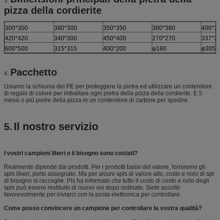
3.
pizza della cordierite
300*300
380*300
350*350
380*380
400*3
420*420
340*300
450*400
270*270
337*3
600*500
315*315
400*200
φ180
φ305
Pacchetto
4.
Usiamo la schiuma del PE per proteggere la pietra ed utilizzare un contenitore
di regalo di colore per imballare ogni pietra della pizza della cordierite. E 5
messi o più pietre della pizza in un contenitore di cartone per spedire.
Il nostro servizio
5.
I vostri campioni liberi o il bisogno sono costati?
Realmente dipende dai prodotti. Per i prodotti bassi del valore, forniremo gli
spls liberi, porto assegnato. Ma per alcuni spls di valore alto, costo e nolo di spl
di bisogno si raccoglie. Pls ha informato che tutto il costo di costo e nolo degli
spls può essere restituito di nuovo voi dopo ordinato. Siete accolto
favorevolmente per inviarci con la posta elettronica per controllare.
Come posso convincere un campione per controllare la vostra qualità?