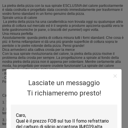
La pietra della pizza con la sua spirale ESCLUSIVA del calore particolarmente
è stata costruita e progettato stata cocendo immediatamente per trasformare il
vostro forno standard in un forno genuino della pizza.
Spirale unica di calore
La pietra della pizza ha una caratteristica non trovata oggi su qualunque altra
pietra di cottura sul mercato ed è il segreto a produrre apizzeria-qualità vera le
torte gastronomiche (e pane, o biscotti del yummie!) ogni volta.
Una misura perfetta
Assolutamente: questa pietra di cottura misura tutti i forni standard. Che cosa è
più: è forma rettangolare vi dà una più grande superficie di cottura sopra le
pentole o le pietre rotonde della pizza. Pensi grande!
Dica arrivederci alla cattiva crosta per la merce
Con la sua spirale rivoluzionaria del calore, la pietra della pizza risolve il
problema della crosta per sempre. La progettazione a spirale al fondo della
nostra pietra della pizza non è appena per ostentare. Mentre certamente alla
moda, ha progettato per essere crudele funzionale! La spirale del calore
permette la vostra pietra della pizza:
- Riscaldi più velocemente della pietra media della pizza
- Conservi il più calore nel centro della pietra della pizza
Lasciate un messaggio
Forno, BBQ o griglia: La vostra scelta
Ti richiameremo presto!
Cautela:
1. Tratti sempre una pietra calda della pizza con i guanti del forno.
2. Ricordi che la pietra della pizza conserva il calore per i lungi periodi di
tempo.
3. Mentre molto duro e durevole, tratti la vostra pietra carfully come può
fendersi.