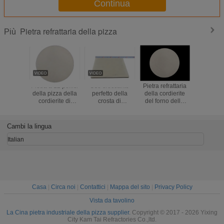
Continua
Pietra refrattaria della pizza
Più
Pietra a 12 pollici
Uso croccante
Pietra refrattaria
Pietra di
della pizza della
perfetto della
della cordierite
refrattaria
cordierite di
crosta di
del forno della
prestaz
buona
resistenza della
pizza degli
duratura e
prestazione,
cordierite della
utensili della
riscalda
pietra refrattaria
pietra ad alta
pietra della pizza
Cambi la lingua
ad alta densità di
temperatura
della cucina di
cottura
rotonda della
cottura
Italian
pizza
Casa
|
Circa noi
|
Contattici
|
Mappa del sito
|
Privacy Policy
Vista da tavolino
La Cina pietra industriale della pizza supplier.
Copyright © 2017 - 2026 Yixing
City Kam Tai Refractories Co.,ltd.