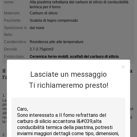
nome:
Alta piastrina refrattaria del carburo di silicio di conducibilità
termica per il forno
Materiale:
Carburo di silicio
Pacchetto:
Scatola di legno compensato
Spedizione in
dal mare
Italia:
Caratteristica:
Resistenza alle alte temperature
Densità:
2.7-2.75g/cm3
Ceramica forno mobili
scaffali del carburo di silicio
Evidenziare:
,
Il forno refrattario del carburo di silicio accantona
Lasciate un messaggio
l'alta conducibilità termica della piastrina
Ti richiameremo presto!
Descrizione
1.
La nostra società produce il carburo di silicio usato prodotti come materiale
principale, su richiesta, con i vari additivi della polvere, con la miscelazione,
modanatura, l'essiccazione, che è caratterizzata da resistenza alla flessione ad
alta temperatura, la stabilità dello shock termico, l'alta conducibilità termica,
resistenza all'usura, proprietà anticorrosive di vari vantaggi quale l'atmosfera è
la fornace industriale di energia ideale.
Il forno del carburo di silicio
2.