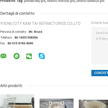
,
,
Prodotto Tag:
portable bbq grill
ceramic charcoal grill
ceramic barbecue grill
Dettagli di contatto
Invia la tu
YIXING CITY KAM TAI REFRACTORIES CO.,LTD
Persona di contatto:
Mr. Bruce
Telefono:
86-18351508304
Fax:
86-510-8746-8690
Altri prodotti