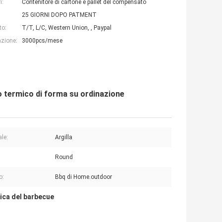
i:
Contenitore di cartone e pallet del compensato
25 GIORNI DOPO PATMENT
to:
T/T, L/C, Western Union, , Paypal
azione:
3000pcs/mese
to termico di forma su ordinazione
ale:
Argilla
:
Round
o:
Bbq di Home.outdoor
ica del barbecue