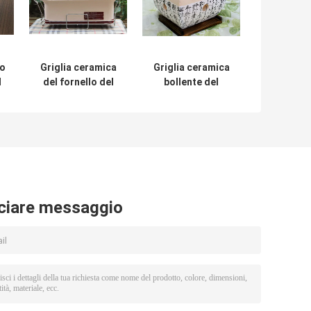
co
Griglia ceramica
Griglia ceramica
l
del fornello del
bollente del
a
BBQ del portatile,
barbecue, uso
griglia all'aperto
della casa della
o
ceramica della
griglia del Bbq del
mini argilla su
portatile del
a
ordine
carbone
ciare messaggio