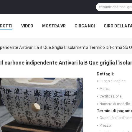
DOTTI
VIDEO
MOSTRA VR
CIRCA NOI
GIRO DELLA F
ASI
NOTIZIE DELLA SOCIETÀ
dipendente Antivari La B Que Griglia L'isolamento Termico Di Forma Su 
Il carbone indipendente Antivari la B Que griglia l'is
Dettagli:
Luogo di origine:
Marca:
Certificazione:
Numero di modello:
Termini di pagame
Quantità di ordine 
Prezzo: