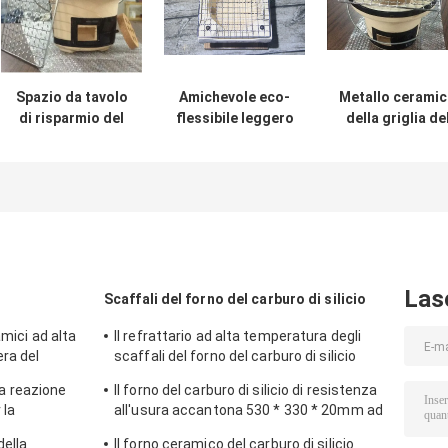
Spazio da tavolo
Amichevole eco-
Metallo cerami
di risparmio del
flessibile leggero
della griglia de
diametro di
della piccola del
Bbq di stile dell
forma rotonda
carbone griglia
Tabella che
16cm della griglia
ceramica
finisce aspett
che non dà fumo
dell'interno del
della mobilia
dell'interno del
BBQ
all'aperto Nizz
BBQ
Las
Scaffali del forno del carburo di silicio
amici ad alta
Il refrattario ad alta temperatura degli
ra del
scaffali del forno del carburo di silicio
batte per la mobilia del forno
lla reazione
Il forno del carburo di silicio di resistenza
 la
all'usura accantona 530 * 330 * 20mm ad
a mobilia del
alta resistenza
della
Il forno ceramico del carburo di silicio