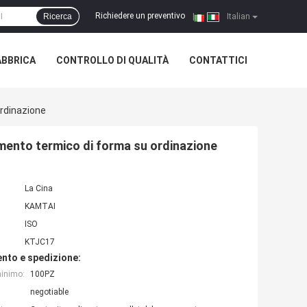
Richiedere un preventivo
Ricerca
|
Italian
ABBRICA
CONTROLLO DI QUALITÀ
CONTATTICI
Ordinazione
olamento termico di forma su ordinazione
La Cina
KAMTAI
ISO
KTJC17
nto e spedizione:
minimo:
100PZ
negotiable