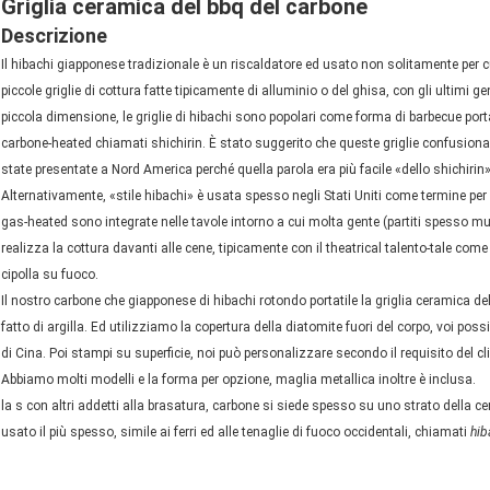
Griglia ceramica del bbq del carbone
Descrizione
Il hibachi giapponese tradizionale è un riscaldatore ed usato non solitamente per cuci
piccole griglie di cottura fatte tipicamente di alluminio o del ghisa, con gli ultimi 
piccola dimensione, le griglie di hibachi sono popolari come forma di barbecue porta
carbone-heated chiamati shichirin. È stato suggerito che queste griglie confusi
state presentate a Nord America perché quella parola era più facile «dello shichirin
Alternativamente, «stile hibachi» è usata spesso negli Stati Uniti come termine per i
gas-heated sono integrate nelle tavole intorno a cui molta gente (partiti spesso m
realizza la cottura davanti alle cene, tipicamente con il theatrical talento-tale come
cipolla su fuoco.
Il nostro carbone che giapponese di hibachi rotondo portatile la griglia ceramica del b
fatto di argilla. Ed utilizziamo la copertura della diatomite fuori del corpo, voi pos
di Cina. Poi stampi su superficie, noi può personalizzare secondo il requisito del cl
Abbiamo molti modelli e la forma per opzione, maglia metallica inoltre è inclusa.
la s con altri addetti alla brasatura, carbone si siede spesso su uno strato della cen
usato il più spesso, simile ai ferri ed alle tenaglie di fuoco occidentali, chiamati
hib