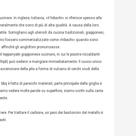
nare. In inglese, tuttavia, «il hibachi» si riferisce spesso alle
generalmente che sono di più di alta qualità. A causa della loro
tile. Somigliano agli utensili da cucina tradizionali, giapponesi,
onario fossero commercializzate come «hibachi» quando sono
» affinchè gli anglofoni pronunciasse.
l teppanyaki giapponese cucinare, in cui le piastre riscaldanti
ultipli) può sedersi e mangiare immediatamente. Il cuoco unico
 accensione della pila a forma di vulcano di cerchi crudi della
bq è fatta di parecchi materiali, parte principale della griglia è
siamo vedere molte parole su superficie, siamo scritti sulla carta
iente.
ere. Per trattare il carbone, un paio dei bastoncini del metallo è
ashi
.