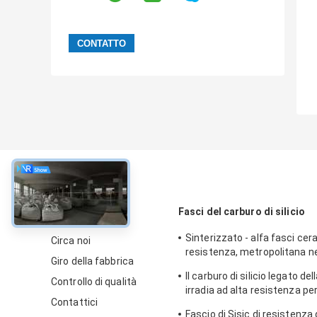
circa
Fasci del carburo di silicio
Sinterizzato - alfa fasci cer
Circa noi
resistenza, metropolitana ne
Giro della fabbrica
carburo di silicio
Il carburo di silicio legato de
Controllo di qualità
irradia ad alta resistenza per
Contattici
certificazione dello SGS dell
Fascio di Sisic di resistenza 