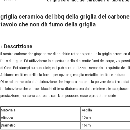
griglia ceramica del carbone
Portable Bbq 
Evidenziare:
,
griglia ceramica del bbq della griglia del carbon
tavolo che non dà fumo della griglia
Descrizione
1.
Il nostro carbone che giapponese di shichirin rotondo portatile la griglia ceramica del
fatto di argilla. Ed utilizziamo la copertura della diatomite fuori del corpo, voi pos
di Cina. Poi stampi su superficie, noi può personalizzare secondo il requisito del cl
Abbiamo molti modelli e la forma per opzione, maglia metallica inoltre è inclusa.
Oltre ad un metodo di fabbricazione che impasta insieme la polvere della terra di
fabbricazione che estrae i blocchi di terra diatomacea dalle miniere e le scolpi
prestazione, ma sono costosi e rari. Non possono essere prodotti in serie.
Materiale
Argilla
Altezza
12cm
Diametro
16cm