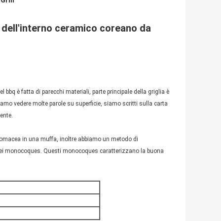
Grill
e dell'interno ceramico coreano da
 bbq è fatta di parecchi materiali, parte principale della griglia è
siamo vedere molte parole su superficie, siamo scritti sulla carta
iente.
atomacea in una muffa, inoltre abbiamo un metodo di
sce nei monocoques. Questi monocoques caratterizzano la buona