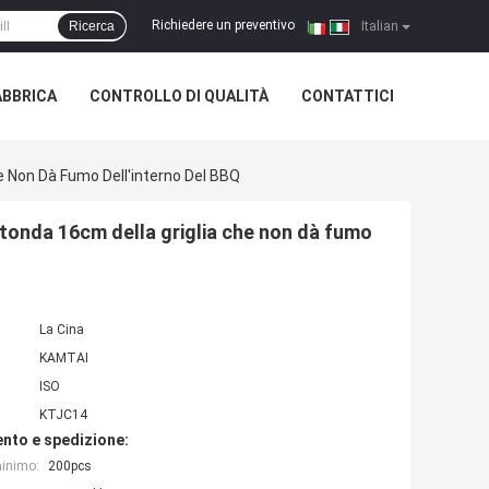
Richiedere un preventivo
Ricerca
|
Italian
ABBRICA
CONTROLLO DI QUALITÀ
CONTATTICI
e Non Dà Fumo Dell'interno Del BBQ
otonda 16cm della griglia che non dà fumo
La Cina
KAMTAI
ISO
KTJC14
nto e spedizione:
minimo:
200pcs