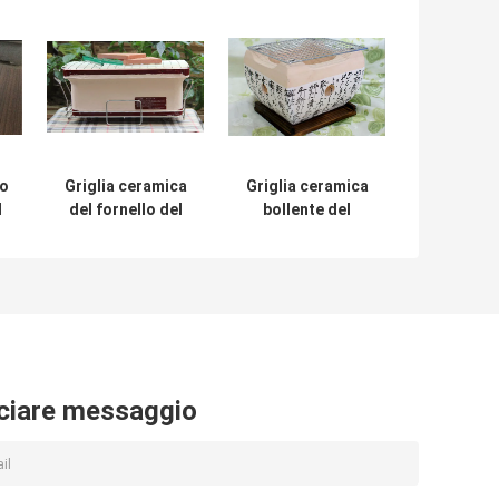
co
Griglia ceramica
Griglia ceramica
l
del fornello del
bollente del
a
BBQ del portatile,
barbecue, uso
griglia all'aperto
della casa della
o
ceramica della
griglia del Bbq del
mini argilla su
portatile del
a
ordine
carbone
ciare messaggio