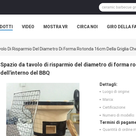
DOTTI
VIDEO
MOSTRA VR
CIRCA NOI
GIRO DELLA F
ASI
NOTIZIE DELLA SOCIETÀ
olo Di Risparmio Del Diametro Di Forma Rotonda 16cm Della Griglia Ch
Spazio da tavolo di risparmio del diametro di forma r
dell'interno del BBQ
Dettagli:
Luogo di origine:
Marca:
Certificazione:
Numero di modello:
Termini di pagame
Quantità di ordine 