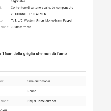
negotiable
i:
Contenitore di cartone e pallet del compensato
25 GIORNI DOPO PATMENT
to:
T/T, L/C, Western Union, MoneyGram, Paypal
azione:
3000pcs/mese
a 16cm della griglia che non dà fumo
ale:
terra diatomacea
:
Round
azione:
Bbq di Home.outdoor