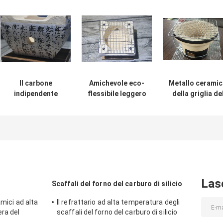
Il carbone
Amichevole eco-
Metallo cerami
indipendente
flessibile leggero
della griglia de
Antivari la B Que
della piccola del
Bbq di stile dell
griglia
carbone griglia
Tabella che
l'isolamento
ceramica
finisce aspett
termico di forma
dell'interno del
della mobilia
su ordinazione
BBQ
all'aperto Nizz
Las
Scaffali del forno del carburo di silicio
amici ad alta
Il refrattario ad alta temperatura degli
ra del
scaffali del forno del carburo di silicio
batte per la mobilia del forno