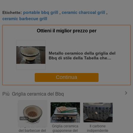
portable bbq grill
ceramic charcoal grill
Etichette:
,
,
ceramic barbecue grill
Ottieni il miglior prezzo per
Metallo ceramico della griglia del
Bbq di stile della Tabella che
finisce aspetto della mobilia
all'aperto Nizza
Continua
Griglia ceramica del Bbq
Più
Griglia ceramica
Griglia ceramica
Il carbone
Spazio da
del barbecue del
giapponese del
indipendente
di rispar