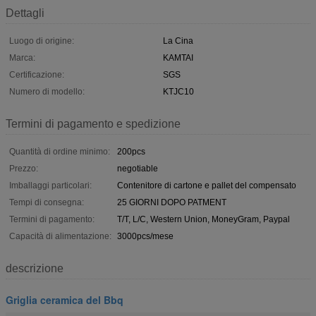
Dettagli
Luogo di origine:
La Cina
Marca:
KAMTAI
Certificazione:
SGS
Numero di modello:
KTJC10
Termini di pagamento e spedizione
Quantità di ordine minimo:
200pcs
Prezzo:
negotiable
Imballaggi particolari:
Contenitore di cartone e pallet del compensato
Tempi di consegna:
25 GIORNI DOPO PATMENT
Termini di pagamento:
T/T, L/C, Western Union, MoneyGram, Paypal
Capacità di alimentazione:
3000pcs/mese
descrizione
Griglia ceramica del Bbq