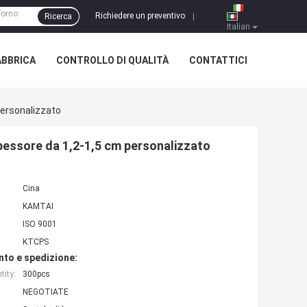
Richiedere un preventivo
Ricerca
|
Italian
ABBRICA
CONTROLLO DI QUALITÀ
CONTATTICI
Personalizzato
spessore da 1,2-1,5 cm personalizzato
Cina
KAMTAI
ISO 9001
KTCPS
nto e spedizione:
ity:
300pcs
NEGOTIATE