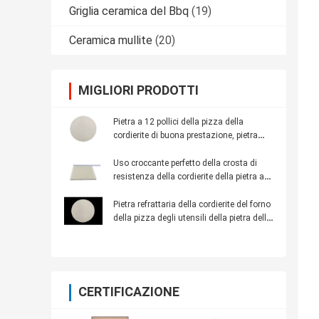
Griglia ceramica del Bbq
(19)
Ceramica mullite
(20)
MIGLIORI PRODOTTI
Pietra a 12 pollici della pizza della
cordierite di buona prestazione, pietra
refrattaria ad alta densità di cottura
Uso croccante perfetto della crosta di
resistenza della cordierite della pietra ad
alta temperatura rotonda della pizza
Pietra refrattaria della cordierite del forno
della pizza degli utensili della pietra della
pizza della cucina di cottura
CERTIFICAZIONE