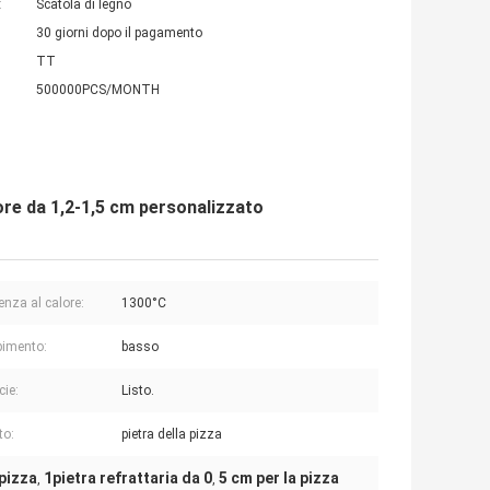
:
Scatola di legno
30 giorni dopo il pagamento
TT
500000PCS/MONTH
ore da 1,2-1,5 cm personalizzato
enza al calore:
1300°C
imento:
basso
cie:
Listo.
to:
pietra della pizza
 pizza
1pietra refrattaria da 0
5 cm per la pizza
,
,