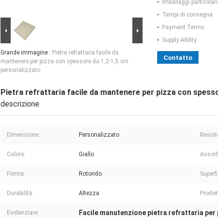
Imballaggi particolari
Tempi di consegna:
Payment Terms:
Supply Ability:
Grande immagine :
Pietra refrattaria facile da
Contatto
mantenere per pizza con spessore da 1,2-1,5 cm
personalizzato
Pietra refrattaria facile da mantenere per pizza con spess
descrizione
Dimensione:
Personalizzato
Resist
Colore:
Giallo
Assorb
Forma:
Rotondo
Superfi
Durabilità:
Altezza
Prodot
Facile manutenzione pietra refrattaria per
Evidenziare: