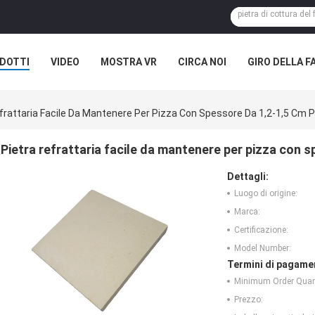
DOTTI
VIDEO
MOSTRA VR
CIRCA NOI
GIRO DELLA F
ASI
NOTIZIE DELLA SOCIETÀ
frattaria Facile Da Mantenere Per Pizza Con Spessore Da 1,2-1,5 Cm 
Pietra refrattaria facile da mantenere per pizza con 
Dettagli:
Luogo di origine:
Marca:
Certificazione:
Model Number:
Termini di pagame
Minimum Order Quant
Prezzo: