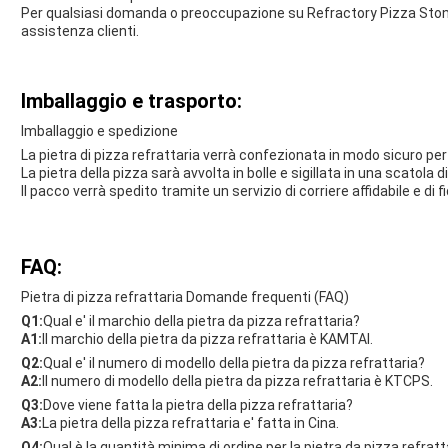
Per qualsiasi domanda o preoccupazione su Refractory Pizza Stone,
assistenza clienti.
Imballaggio e trasporto:
Imballaggio e spedizione
La pietra di pizza refrattaria verrà confezionata in modo sicuro pe
La pietra della pizza sarà avvolta in bolle e sigillata in una scatola 
Il pacco verrà spedito tramite un servizio di corriere affidabile e di
FAQ:
Pietra di pizza refrattaria Domande frequenti (FAQ)
Q1:
Qual e' il marchio della pietra da pizza refrattaria?
A1:
Il marchio della pietra da pizza refrattaria è KAMTAI.
Q2:
Qual e' il numero di modello della pietra da pizza refrattaria?
A2:
Il numero di modello della pietra da pizza refrattaria è KTCPS.
Q3:
Dove viene fatta la pietra della pizza refrattaria?
A3:
La pietra della pizza refrattaria e' fatta in Cina.
Q4:
Qual è la quantità minima di ordine per la pietra da pizza refratt