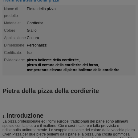
Nome di
Pietra della pizza
prodotto:
Materiale:
Cordierite
Colore:
Giallo
Applicazione:
Cottura
Dimensione:
Personalizzi
Certificato:
Iso
pietra bollente della cordierite
Evidenziare:
,
pietra di cottura della cordierite del forno
,
temperatura elevata di pietra bollente della cordierite
Pietra della pizza della cordierite
Introduzione
1.
La pizza professionale ed i forni europei tradizionali del pane sono allineati
spesso con la pietra o il mattone. Ciò è così il calore è fatta provvista e
ridistribuita uniformemente. Lo scoppio risultante del calore dalla vecchia pietra
Oven Pizza per due pietre bollenti dà il pane e la pizza una crosta gommosa