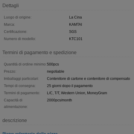
Dettagli
Luogo di origine:
La Cina
Marca:
KAMTAI
Certificazione:
SGS
Numero di modello:
KTC101
Termini di pagamento e spedizione
Quantità di ordine minimo:
500pcs
Prezzo:
negotiable
Imballaggi particolari:
Contenitore di cartone e contenitore di compensato
Tempi di consegna:
25 giorni dopo il pagamento
Termini di pagamento:
L/C, T/T, Western Union, MoneyGram
Capacità di
2000pcs/month
alimentazione:
descrizione
Pietra refrattaria della pizza