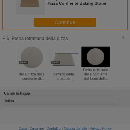
Pizza Cordierite Baking Stone
Continua
Pietra refrattaria della pizza
Più
Pietra a 12 pollici
Uso croccante
Pietra refrattaria
Pietra di
della pizza della
perfetto della
della cordierite
refrattaria
cordierite di
crosta di
del forno della
prestaz
buona
resistenza della
pizza degli
duratura e
prestazione,
cordierite della
utensili della
riscalda
pietra refrattaria
pietra ad alta
pietra della pizza
Cambi la lingua
ad alta densità di
temperatura
della cucina di
cottura
rotonda della
cottura
Italian
pizza
Casa
|
Circa noi
|
Contattici
|
Mappa del sito
|
Privacy Policy