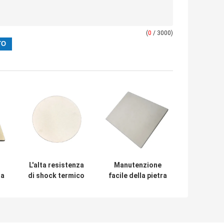
(
0
/ 3000)
L'alta resistenza
Manutenzione
ra
di shock termico
facile della pietra
ha personalizzato
di superficie
a
lo spessore di
liscia della pizza
pietra 1.2-1.5cm
della pizza della