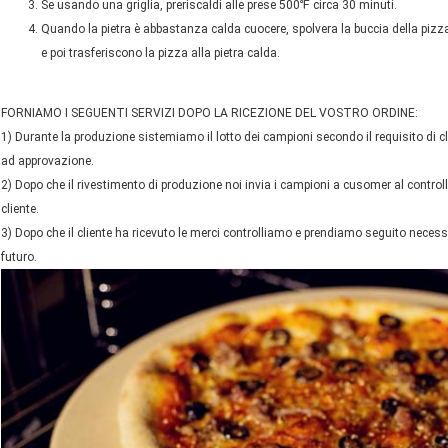
Se usando una griglia, preriscaldi alle prese 500℉ circa 30 minuti.
Quando la pietra è abbastanza calda cuocere, spolvera la buccia della pizza 
e poi trasferiscono la pizza alla pietra calda.
FORNIAMO I SEGUENTI SERVIZI DOPO LA RICEZIONE DEL VOSTRO ORDINE:
1) Durante la produzione sistemiamo il lotto dei campioni secondo il requisito di c
ad approvazione.
2) Dopo che il rivestimento di produzione noi invia i campioni a cusomer al controll
cliente.
3) Dopo che il cliente ha ricevuto le merci controlliamo e prendiamo seguito necess
futuro.