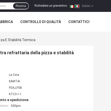
Richiedere un preventivo
Ricerca
|
Italian
ABBRICA
CONTROLLO DI QUALITÀ
CONTATTICI
za E Stabilità Termica
a refrattaria della pizza e stabilità
La Cina
KAMTAI
FDA,LFGB
KTC3-1-1
nto e spedizione:
minimo:
500pcs