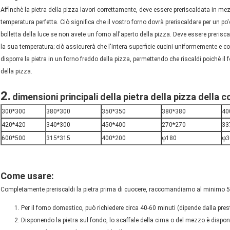
Affinchè la pietra della pizza lavori correttamente, deve essere preriscaldata in mez
temperatura perfetta. Ciò significa che il vostro forno dovrà preriscaldare per un p
bolletta della luce se non avete un
forno
all'aperto
della pizza
. Deve essere prerisc
la sua temperatura; ciò assicurerà che l'intera superficie cucini uniformemente e co
disporre la pietra in un forno freddo della pizza, permettendo che riscaldi poichè il f
della pizza.
2.
dimensioni principali della pietra della pizza della c
300*300
380*300
350*350
380*380
40
420*420
340*300
450*400
270*270
33
600*500
315*315
400*200
φ180
φ3
Come usare:
Completamente preriscaldi la pietra prima di cuocere, raccomandiamo al minimo 
Per il forno domestico, può richiedere circa 40-60 minuti (dipende dalla pres
Disponendo la pietra sul fondo, lo scaffale della cima o del mezzo è disponi