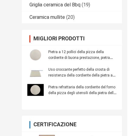
Griglia ceramica del Bbq
(19)
Ceramica mullite
(20)
MIGLIORI PRODOTTI
Pietra a 12 pollici della pizza della
cordierite di buona prestazione, pietra
refrattaria ad alta densità di cottura
Uso croccante perfetto della crosta di
resistenza della cordierite della pietra ad
alta temperatura rotonda della pizza
Pietra refrattaria della cordierite del forno
della pizza degli utensili della pietra della
pizza della cucina di cottura
CERTIFICAZIONE