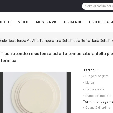
DOTTI
VIDEO
MOSTRA VR
CIRCA NOI
GIRO DELLA F
ASI
NOTIZIE DELLA SOCIETÀ
ndo Resistenza Ad Alta Temperatura Della Pietra Refrattaria Della Piz
Tipo rotondo resistenza ad alta temperatura della pietr
termica
Dettagli:
Luogo di origine:
Marca:
Certificazione:
Numero di modello:
Termini di pagame
Quantità di ordine 