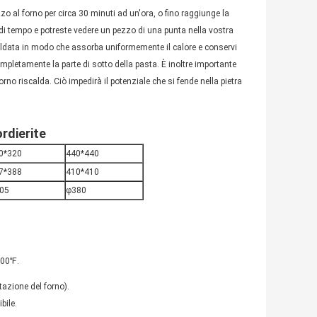
zo al forno per circa 30 minuti ad un'ora, o fino raggiunge la
o'di tempo e potreste vedere un pezzo di una punta nella vostra
aldata in modo che assorba uniformemente il calore e conservi
mpletamente la parte di sotto della pasta. È inoltre importante
orno riscalda. Ciò impedirà il potenziale che si fende nella pietra
ordierite
0*320
440*440
7*388
410*410
05
φ380
500℉.
tazione del forno).
bile.