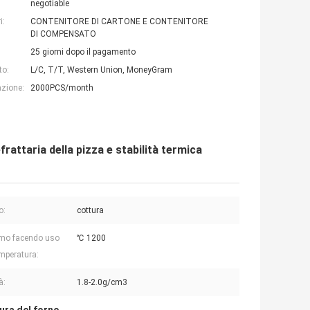
negotiable
i:
CONTENITORE DI CARTONE E CONTENITORE
DI COMPENSATO
25 giorni dopo il pagamento
to:
L/C, T/T, Western Union, MoneyGram
azione:
2000PCS/month
rattaria della pizza e stabilità termica
o:
cottura
mo facendo uso
℃ 1200
emperatura:
à:
1.8-2.0g/cm3