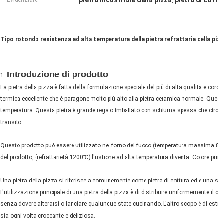
pietra industriale della pizza
pietra di cot
Evidenziare:
,
Tipo rotondo resistenza ad alta temperatura della pietra refrattaria della pi
Introduzione di prodotto
1.
La pietra della pizza è fatta della formulazione speciale del più di alta qualità e co
termica eccellente che è paragone molto più alto alla pietra ceramica normale. Ques
temperatura. Questa pietra è grande regalo imballato con schiuma spessa che circo
transito.
Questo prodotto può essere utilizzato nel forno del fuoco (temperatura massima 80
del prodotto, (refrattarietà 1200℃) l'ustione ad alta temperatura diventa. Colore pr
Una pietra della pizza si riferisce a comunemente come pietra di cottura ed è una sup
L'utilizzazione principale di una pietra della pizza è di distribuire uniformemente il
senza dovere alterarsi o lanciare qualunque state cucinando. L'altro scopo è di est
sia ogni volta croccante e deliziosa.