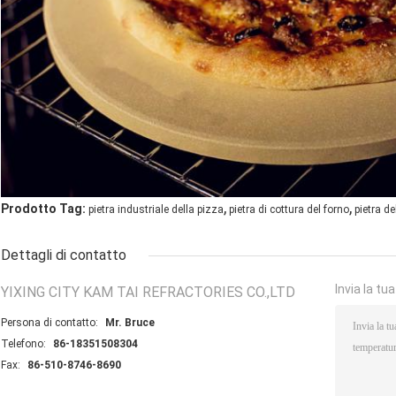
,
,
Prodotto Tag:
pietra industriale della pizza
pietra di cottura del forno
pietra de
Dettagli di contatto
Invia la tu
YIXING CITY KAM TAI REFRACTORIES CO.,LTD
Persona di contatto:
Mr. Bruce
Telefono:
86-18351508304
Fax:
86-510-8746-8690