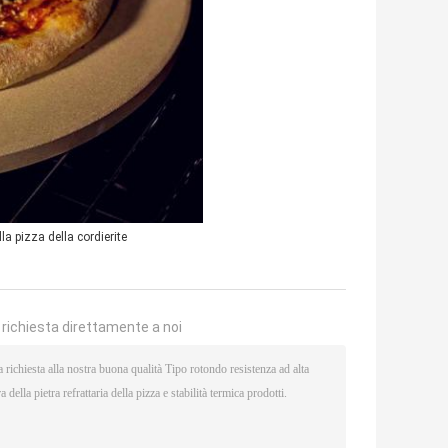
lla pizza della cordierite
a richiesta direttamente a noi