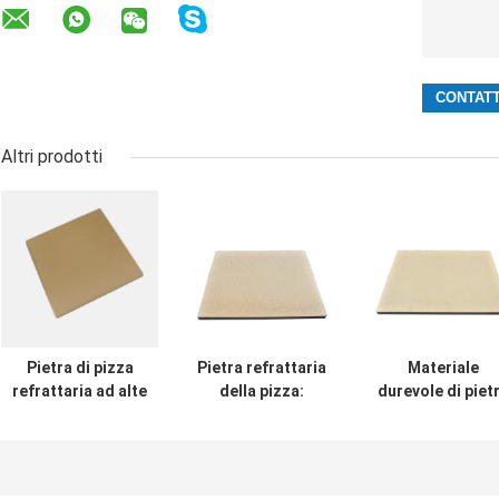
Altri prodotti
Pietra di pizza
Pietra refrattaria
Materiale
refrattaria ad alte
della pizza:
durevole di piet
prestazioni,
Perfezioni per
su misura della
duratura e veloce
uso domestico &
pizza refrattari
riscaldamento
commerciale,
per i panettieri
termoresistente