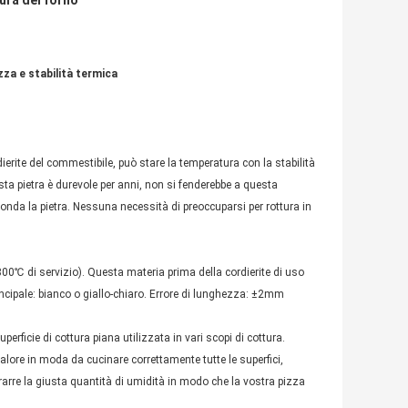
tura del forno
zza e stabilità termica
rdierite del commestibile, può stare la temperatura con la stabilità
ta pietra è durevole per anni, non si fenderebbe a questa
nda la pietra. Nessuna necessità di preoccuparsi per rottura in
0℃ di servizio). Questa materia prima della cordierite di uso
incipale: bianco o giallo-chiaro. Errore di lunghezza: ±2mm
erficie di cottura piana utilizzata in vari scopi di cottura.
 calore in moda da cucinare correttamente tutte le superfici,
rarre la giusta quantità di umidità in modo che la vostra pizza