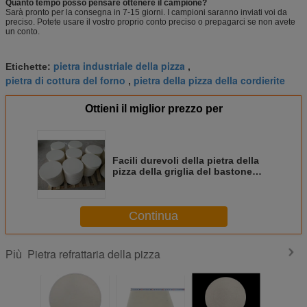
Quanto tempo posso pensare ottenere il campione?
Sarà pronto per la consegna in 7-15 giorni. I campioni saranno inviati voi da
preciso. Potete usare il vostro proprio conto preciso o prepagarci se non avete
un conto.
pietra industriale della pizza
Etichette:
,
pietra di cottura del forno
pietra della pizza della cordierite
,
Ottieni il miglior prezzo per
Facili durevoli della pietra della
pizza della griglia del bastone
della cordierite non puliscono il
colore giallo
Continua
Pietra refrattaria della pizza
Più