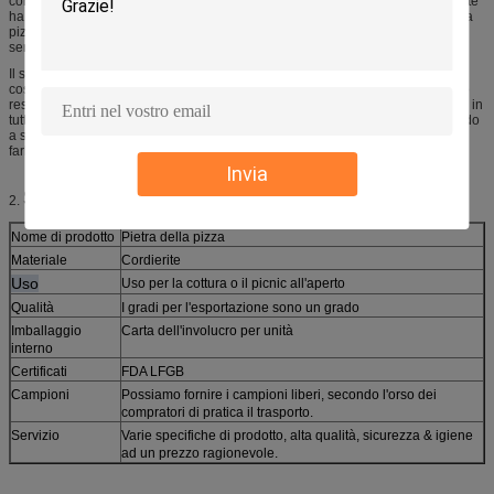
compleanno, le celebrazioni e le notti di film. Tuttavia, negli ultimi anni la gente
ha intrapreso un'azione verso pizza più gastronomica a casa, invece di quella
pizza congelata di Celeste che assaggia l'esatto la stessa ogni ogni sabato
sera.
Il solo modo provato ottenere i risultati professionali a casa senza un forno
costoso della pizza sta usando una pietra della pizza di qualità. La pietra può
resistere alle temperature incredibilmente calde e distribuisce il calore anche in
tutto la crosta per i risultati più croccanti e più pastosi. Quando state guardando
a seriamente sul vostro gioco difabbricazione, quindi non c'è migliore modo
farlo che acquistando una pietra della pizza.
Invia
Specificazione
2.
Nome di prodotto
Pietra della pizza
Materiale
Cordierite
Uso
Uso per la cottura o il picnic all'aperto
Qualità
I gradi per l'esportazione sono un grado
Imballaggio
Carta dell'involucro per unità
interno
Certificati
FDA LFGB
Campioni
Possiamo fornire i campioni liberi, secondo l'orso dei
compratori di pratica il trasporto.
Servizio
Varie specifiche di prodotto, alta qualità, sicurezza & igiene
ad un prezzo ragionevole.