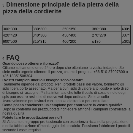
Dimensione principale della pietra della
3.
pizza della cordierite
300*300
380*300
350*350
380*380
400*3
420*420
340*300
450*400
270*270
337*3
600*500
315*315
400*200
φ180
φ305
FAQ
4.
Quando posso ottenere il prezzo?
Citiamo solitamente entro 24 ore dopo che otteniamo la vostra indagine. Se
siete molto urgente ottenere il prezzo, chiamici prego da +86-510-87997800 o
+86 18351508304.
I vostri campioni liberi o il bisogno sono costati?
Realmente dipende dai prodotti. Per i prodotti bassi del valore, forniremo gli
spls liberi, porto assegnato. Ma per alcuni spls di valore alto, costo e nolo di spl
di bisogno si raccoglie. Pls ha informato che tutto il costo di costo e nolo degli
spls può essere restituito di nuovo voi dopo ordinato. Siete accolto
favorevolmente per inviarci con la posta elettronica per controllare.
Come posso convincere un campione per controllare la vostra qualità?
Dopo la conferma dei prezzi, potete richiedere affinchè i campioni controlliate la
nostra qualità.
Potete fare le progettazioni per noi?
Sì. Abbiamo un gruppo professionale con esperienza ricca nella progettazione
e nella fabbricazione d'imballaggio della scatola. Possiamo fabbricare i prodotti
secondo i vostri requisiti.