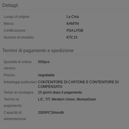
Dettagli
Luogo di origine:
La Cina
Marca:
KAMTAI
Certificazione:
FDA,LFGB
Numero di modello:
KTC15
Termini di pagamento e spedizione
Quantità di ordine
500pcs
minimo:
Prezzo:
negotiable
Imballaggi particolari:
CONTENITORE DI CARTONE E CONTENITORE DI
COMPENSATO
Tempi di consegna:
25 giorni dopo il pagamento
Termini di
L/C, T/T, Western Union, MoneyGram
pagamento:
Capacità di
2000PCS/month
alimentazione: