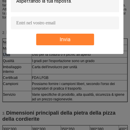
fresca, una spatola piana del metallo o una buccia della pizza spolverata con
farina di mais funziona bene per alimento di trasferimento alla pietra di cottura.
Alternativamente, indossando un guanto mezzo del forno o un guanto, rimuova
la pietra calda dal forno, disponga la pizza sulla pietra e restituisca entrambi al
forno o alla griglia.
Dettagli
2.
Invia
Nome di prodotto
Pietra della pizza
Materiale
Cordierite
Uso
Uso per la cottura o il picnic all'aperto
Qualità
I gradi per l'esportazione sono un grado
Imballaggio
Carta dell'involucro per unità
interno
Certificati
FDA LFGB
Campioni
Possiamo fornire i campioni liberi, secondo l'orso dei
compratori di pratica il trasporto.
Servizio
Varie specifiche di prodotto, alta qualità, sicurezza & igiene
ad un prezzo ragionevole.
Dimensioni principali della pietra della pizza
3.
della cordierite
300*300
380*300
350*350
380*380
400*3