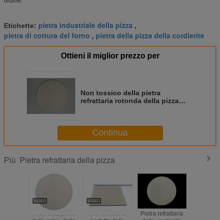
ordine.
pietra industriale della pizza
Etichette:
,
pietra di cottura del forno
pietra della pizza della cordierite
,
Ottieni il miglior prezzo per
Non tossico della pietra
refrattaria rotonda della pizza
dello shock termico piccolo per
cucinare
Continua
Pietra refrattaria della pizza
Più
Pietra a 12 pollici
Uso croccante
Pietra refrattaria
Pietra di