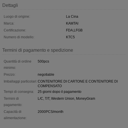
Dettagli
Luogo di origine:
La Cina
Marca:
KAMTAI
Certificazione:
FDA,LFGB
Numero di modello:
KTC5
Termini di pagamento e spedizione
Quantità di ordine
500pcs
minimo:
Prezzo:
negotiable
Imballaggi particolari:
CONTENITORE DI CARTONE E CONTENITORE DI
COMPENSATO
Tempi di consegna:
25 giorni dopo il pagamento
Termini di
L/C, T/T, Western Union, MoneyGram
pagamento:
Capacità di
2000PCS/month
alimentazione: