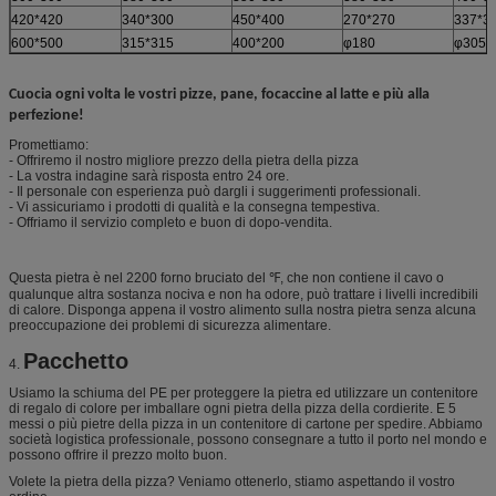
420*420
340*300
450*400
270*270
337*3
600*500
315*315
400*200
φ180
φ305
Cuocia ogni volta le vostri pizze, pane, focaccine al latte e più alla
perfezione!
Promettiamo:
- Offriremo il nostro migliore prezzo della pietra della pizza
- La vostra indagine sarà risposta entro 24 ore.
- Il personale con esperienza può dargli i suggerimenti professionali.
- Vi assicuriamo i prodotti di qualità e la consegna tempestiva.
- Offriamo il servizio completo e buon di dopo-vendita.
Questa pietra è nel 2200 forno bruciato del ℉, che non contiene il cavo o
qualunque altra sostanza nociva e non ha odore, può trattare i livelli incredibili
di calore. Disponga appena il vostro alimento sulla nostra pietra senza alcuna
preoccupazione dei problemi di sicurezza alimentare.
Pacchetto
4.
Usiamo la schiuma del PE per proteggere la pietra ed utilizzare un contenitore
di regalo di colore per imballare ogni pietra della pizza della cordierite. E 5
messi o più pietre della pizza in un contenitore di cartone per spedire. Abbiamo
società logistica professionale, possono consegnare a tutto il porto nel mondo e
possono offrire il prezzo molto buon.
Volete la pietra della pizza? Veniamo ottenerlo, stiamo aspettando il vostro