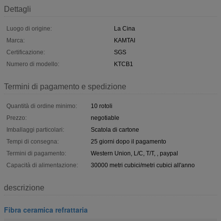
Dettagli
Luogo di origine:
La Cina
Marca:
KAMTAI
Certificazione:
SGS
Numero di modello:
KTCB1
Termini di pagamento e spedizione
Quantità di ordine minimo:
10 rotoli
Prezzo:
negotiable
Imballaggi particolari:
Scatola di cartone
Tempi di consegna:
25 giorni dopo il pagamento
Termini di pagamento:
Western Union, L/C, T/T, , paypal
Capacità di alimentazione:
30000 metri cubici/metri cubici all'anno
descrizione
Fibra ceramica refrattaria