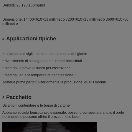
Al2O3
43
45
35
40
Densità: 96,128,160Kg/m3
SiO2
55
52
46,7
58,1
ZrO2
15-17
Dimensione: 14400×610×13 millimetro 7200×610×25 millimetro 3600×610×50
Cr2O3
1,8
millimetro
Applicazioni tipiche
4.
* isolamento e sigillamento di riempimento del giunto
* rivestimento di sostegno per le fornaci industriali
* materiali a prova di fuoco per costruzione
* materiali ad alta temperatura per filtrazione *
Materie prime per più ulteriormente la produzione, quali i moduli
Pacchetto
5.
Usiamo il contenitore e le borse di cartone
Abbiamo società logistica professionale, possono consegnare a tutto il porto
nel mondo e possono offrire il prezzo molto buon.