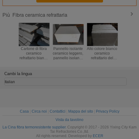
Fibra ceramica refrattaria
Più
Cartone di fibra
Pannello isolante
Alto colore bianco
Copert
ceramico
ceramico leggero,
ceramico
isolam
refrattario bianco
pannello isolante
refrattario del
ceramica 
di elevata purezza
ad alta
cartone di fibra
di alta tec
per la fornace ad
temperatura ultra
dell'isolamento
copert
alta temperatura
sottile
termico per la
isolame
Cambi la lingua
stufa dell'aria
prova di
refratt
Italian
Casa
|
Circa noi
|
Contattici
|
Mappa del sito
|
Privacy Policy
Vista da tavolino
La Cina fibra termoresistente supplier.
Copyright © 2017 - 2026 Yixing City Kam
Tai Refractories Co.,ltd.
All rights reserved. Developed by
ECER