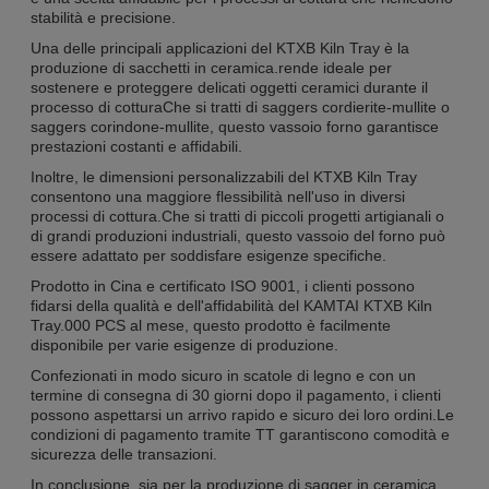
stabilità e precisione.
Una delle principali applicazioni del KTXB Kiln Tray è la
produzione di sacchetti in ceramica.rende ideale per
sostenere e proteggere delicati oggetti ceramici durante il
processo di cotturaChe si tratti di saggers cordierite-mullite o
saggers corindone-mullite, questo vassoio forno garantisce
prestazioni costanti e affidabili.
Inoltre, le dimensioni personalizzabili del KTXB Kiln Tray
consentono una maggiore flessibilità nell'uso in diversi
processi di cottura.Che si tratti di piccoli progetti artigianali o
di grandi produzioni industriali, questo vassoio del forno può
essere adattato per soddisfare esigenze specifiche.
Prodotto in Cina e certificato ISO 9001, i clienti possono
fidarsi della qualità e dell'affidabilità del KAMTAI KTXB Kiln
Tray.000 PCS al mese, questo prodotto è facilmente
disponibile per varie esigenze di produzione.
Confezionati in modo sicuro in scatole di legno e con un
termine di consegna di 30 giorni dopo il pagamento, i clienti
possono aspettarsi un arrivo rapido e sicuro dei loro ordini.Le
condizioni di pagamento tramite TT garantiscono comodità e
sicurezza delle transazioni.
In conclusione, sia per la produzione di sagger in ceramica,