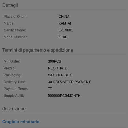
Dettagli
Place of Origin:
CHINA
Marca:
KAMTAI
Certificazione:
ISO 9001
Model Number:
KTXB
Termini di pagamento e spedizione
Min Order:
300PCS
Prezzo:
NEGOTIATE
Packaging:
WOODEN BOX
Delivery Time:
30 DAYS AFTER PAYMENT
Payment Terms:
TT
Supply Ability:
500000PCS/MONTH
descrizione
Crogiolo refrattario