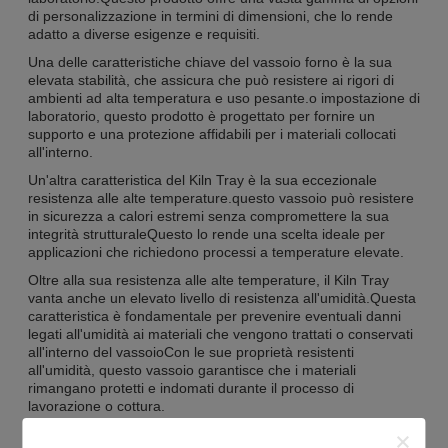
di personalizzazione in termini di dimensioni, che lo rende
adatto a diverse esigenze e requisiti.
Una delle caratteristiche chiave del vassoio forno è la sua
elevata stabilità, che assicura che può resistere ai rigori di
ambienti ad alta temperatura e uso pesante.o impostazione di
laboratorio, questo prodotto è progettato per fornire un
supporto e una protezione affidabili per i materiali collocati
all'interno.
Un'altra caratteristica del Kiln Tray è la sua eccezionale
resistenza alle alte temperature.questo vassoio può resistere
in sicurezza a calori estremi senza compromettere la sua
integrità strutturaleQuesto lo rende una scelta ideale per
applicazioni che richiedono processi a temperature elevate.
Oltre alla sua resistenza alle alte temperature, il Kiln Tray
vanta anche un elevato livello di resistenza all'umidità.Questa
caratteristica è fondamentale per prevenire eventuali danni
legati all'umidità ai materiali che vengono trattati o conservati
all'interno del vassoioCon le sue proprietà resistenti
all'umidità, questo vassoio garantisce che i materiali
rimangano protetti e indomati durante il processo di
lavorazione o cottura.
Inoltre, il Kiln Tray offre un'eccellente porosità apparente, in