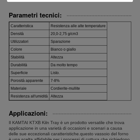
Parametri tecnici:
Caratteristica
Resistenza alle alte temperature
Densità
20,0-2,75 g/cm3
Utilizzatori
Sparazione
Colore
Bianco o giallo
Stabilità
Altezza
Durabilità
Da molto tempo
Superficie
Listo.
Porosità apparente
7-8%
Materiale
Cordierite-mullite
Resistenza all'umidità
Altezza
Applicazioni:
Il KAMTAI KTXB Kiln Tray è un prodotto versatile che trova
applicazione in una varietà di occasioni e scenari a causa
delle sue eccezionali caratteristiche.questo vassoio del forno
è una scelta affidabile per i processi di cottura che richiedono