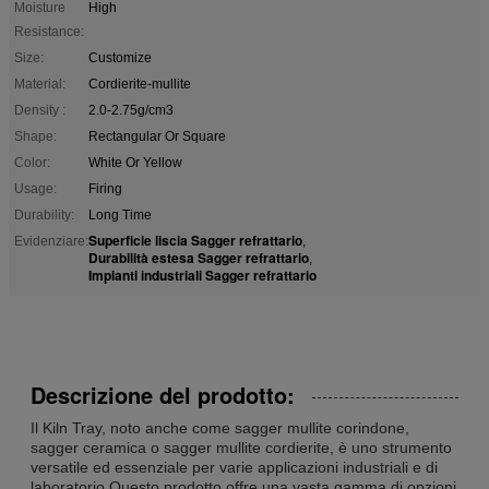
Moisture
High
Resistance:
Size:
Customize
Material:
Cordierite-mullite
Density :
2.0-2.75g/cm3
Shape:
Rectangular Or Square
Color:
White Or Yellow
Usage:
Firing
Durability:
Long Time
Superficie liscia Sagger refrattario
Evidenziare:
,
Durabilità estesa Sagger refrattario
,
Impianti industriali Sagger refrattario
Descrizione del prodotto:
Il Kiln Tray, noto anche come sagger mullite corindone,
sagger ceramica o sagger mullite cordierite, è uno strumento
versatile ed essenziale per varie applicazioni industriali e di
laboratorio.Questo prodotto offre una vasta gamma di opzioni