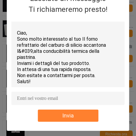
contenente il 47 percento di traslucenza progettato
per parti pesanti e ingegneria
Ti richiameremo presto!
Richiesta ora
Ossido di zirconio ceramica di dimensioni
personalizzate elaborate dalla macchina Imesicore
garantendo coerenza e prestazioni
Richiesta ora
Refrattori rettangolari Saggar personalizzare modelli
bianchi o gialli progettati per un lungo periodo in
ambienti ad alta temperatura
Richiesta ora
Sottile superficie refrattaria sagger che garantisce
una lunga durata adatta per gli ambienti di fusione
del vetro e di cottura ceramica
Richiesta ora
Resistenza alla trazione da 200 a 400 MPa
Ceramica di ossido di alluminio con modulo Youngs
da 200 a 400 GPa e resistenza alla compressione
Richiesta ora
superiore a 3000 MPa per l'industria pesante
Invia
Resistenza all'isolamento superiore a 1012 Ohm-cm
Materiale ceramico per applicazioni elettriche
Richiesta ora