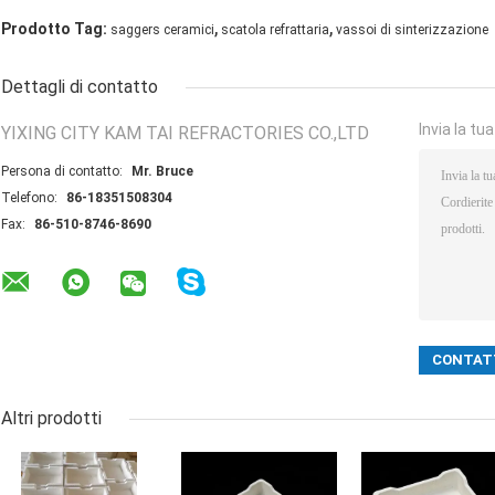
,
,
Prodotto Tag:
saggers ceramici
scatola refrattaria
vassoi di sinterizzazione
Dettagli di contatto
Invia la tu
YIXING CITY KAM TAI REFRACTORIES CO.,LTD
Persona di contatto:
Mr. Bruce
Telefono:
86-18351508304
Fax:
86-510-8746-8690
Altri prodotti