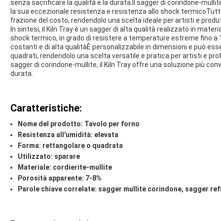
senza sacrificare la qualità e la durata.Il sagger di corindone-mulli
la sua eccezionale resistenza e resistenza allo shock termicoTuttav
frazione del costo, rendendolo una scelta ideale per artisti e prod
In sintesi, il Kiln Tray è un sagger di alta qualità realizzato in mate
shock termico, in grado di resistere a temperature estreme fino a 1
costanti e di alta qualitàÈ personalizzabile in dimensioni e può ess
quadrati, rendendolo una scelta versatile e pratica per artisti e prof
sagger di corindone-mullite, il Kiln Tray offre una soluzione più conv
durata.
Caratteristiche:
Nome del prodotto: Tavolo per forno
Resistenza all'umidità: elevata
Forma: rettangolare o quadrata
Utilizzato: sparare
Materiale: cordierite-mullite
Porosità apparente: 7-8%
Parole chiave correlate: sagger mullite corindone, sagger ref