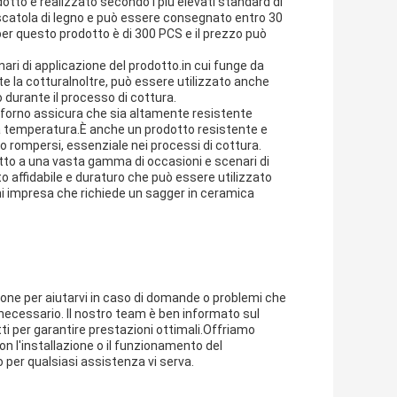
otto è realizzato secondo i più elevati standard di
a scatola di legno e può essere consegnato entro 30
er questo prodotto è di 300 PCS e il prezzo può
ari di applicazione del prodotto.in cui funge da
e la cotturaInoltre, può essere utilizzato anche
o durante il processo di cottura.
del forno assicura che sia altamente resistente
alta temperatura.È anche un prodotto resistente e
o rompersi, essenziale nei processi di cottura.
datto a una vasta gamma di occasioni e scenari di
o affidabile e duraturo che può essere utilizzato
ni impresa che richiede un sagger in ceramica
ione per aiutarvi in caso di domande o problemi che
e necessario. Il nostro team è ben informato sul
ti per garantire prestazioni ottimali.Offriamo
n l'installazione o il funzionamento del
 per qualsiasi assistenza vi serva.