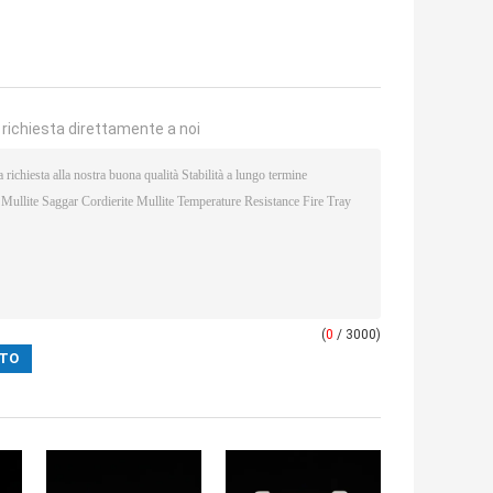
a richiesta direttamente a noi
(
0
/ 3000)