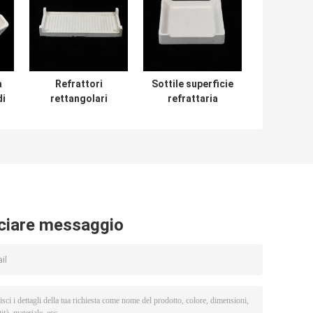
a
Refrattori
Sottile superficie
di
rettangolari
refrattaria
Saggar
sagger che
personalizzare
garantisce una
modelli bianchi o
lunga durata
gialli progettati
adatta per gli
per un lungo
ambienti di
periodo in
fusione del vetro
ambienti ad alta
e di cottura
temperatura
ceramica
ciare messaggio