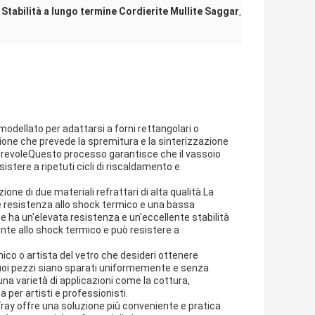
Stabilità a lungo termine Cordierite Mullite Saggar
,
,
 modellato per adattarsi a forni rettangolari o
ione che prevede la spremitura e la sinterizzazione
durevoleQuesto processo garantisce che il vassoio
istere a ripetuti cicli di riscaldamento e
ione di due materiali refrattari di alta qualità.La
te resistenza allo shock termico e una bassa
e ha un'elevata resistenza e un'eccellente stabilità
nte allo shock termico e può resistere a
ico o artista del vetro che desideri ottenere
i tuoi pezzi siano sparati uniformemente e senza
una varietà di applicazioni come la cottura,
 per artisti e professionisti.
n Tray offre una soluzione più conveniente e pratica