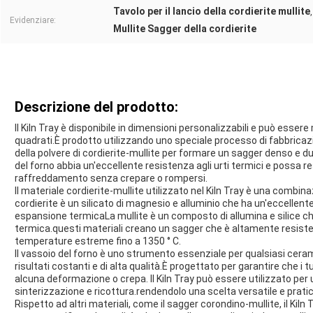
Tavolo per il lancio della cordierite mullite
Evidenziare:
Mullite Sagger della cordierite
Descrizione del prodotto:
Il Kiln Tray è disponibile in dimensioni personalizzabili e può essere
quadrati.È prodotto utilizzando uno speciale processo di fabbricaz
della polvere di cordierite-mullite per formare un sagger denso e 
del forno abbia un'eccellente resistenza agli urti termici e possa res
raffreddamento senza crepare o rompersi.
Il materiale cordierite-mullite utilizzato nel Kiln Tray è una combinaz
cordierite è un silicato di magnesio e alluminio che ha un'eccellen
espansione termicaLa mullite è un composto di allumina e silice ch
termica.questi materiali creano un sagger che è altamente resiste
temperature estreme fino a 1350 ° C.
Il vassoio del forno è uno strumento essenziale per qualsiasi ceram
risultati costanti e di alta qualità.È progettato per garantire che 
alcuna deformazione o crepa. Il Kiln Tray può essere utilizzato per 
sinterizzazione e ricottura.rendendolo una scelta versatile e pratica
Rispetto ad altri materiali, come il sagger corondino-mullite, il Kil