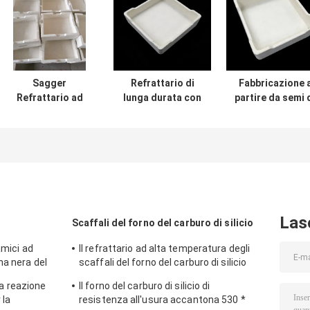
Sagger
Refrattario di
Fabbricazione 
Refrattario ad
lunga durata con
partire da semi 
Alta Resistenza
resistenza
acciaio o di
all'Umidità
migliorata alle
acciaio
Progettato per la
alte temperature
Ritenzione del
progettato per
Calore e la
resistere alle
Protezione
condizioni di
dall'Umidità in
cottura
Ambienti Difficili
Las
Scaffali del forno del carburo di silicio
amici ad
Il refrattario ad alta temperatura degli
na nera del
scaffali del forno del carburo di silicio
batte per la mobilia del forno
lla reazione
Il forno del carburo di silicio di
 la
resistenza all'usura accantona 530 *