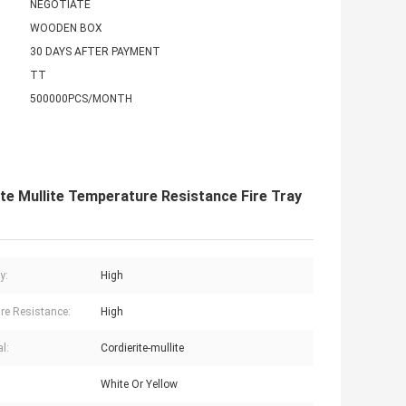
NEGOTIATE
WOODEN BOX
30 DAYS AFTER PAYMENT
TT
500000PCS/MONTH
ite Mullite Temperature Resistance Fire Tray
y:
High
re Resistance:
High
l:
Cordierite-mullite
White Or Yellow