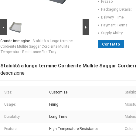
Prezzo:
Packaging Details:
Delivery Time:
Payment Terms:
Supply Ability:
Grande immagine :
Stabilità a lungo termine
Contatto
Cordierite Mullite Saggar Cordierite Mullite
Temperature Resistance Fire Tray
Stabilità a lungo termine Cordierite Mullite Saggar Cordier
descrizione
Size:
Customize
Stabilit
Usage:
Firing
Moistu
Durability:
Long Time
Materia
Feature :
High Temperature Resistance
Color: