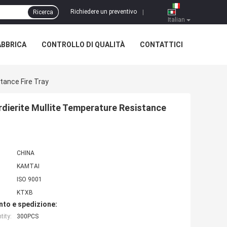
Richiedere un preventivo
Ricerca
|
Italian
ABBRICA
CONTROLLO DI QUALITÀ
CONTATTICI
tance Fire Tray
ordierite Mullite Temperature Resistance
CHINA
KAMTAI
ISO 9001
KTXB
nto e spedizione:
ity:
300PCS