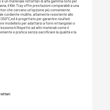
te è un materiale refrattari di alta gamma noto per
ia, il Kiln Tray offre prestazioni comparabili a una
uttori che cercano un'opzione più conveniente.
riale cordierite-mullite, altamente resistente allo
350°C,ed è progettato per garantire risultati
ere modellato per adattarsi a forni rettangolari o
essionisti.Rispetto ad altri materiali come il
eniente e pratica senza sacrificare la qualità e la
rattari