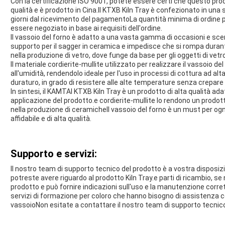
Con la certificazione ISO 9001, potete essere certi che questo prod
qualità e è prodotto in Cina.Il KTXB Kiln Tray è confezionato in un
giorni dal ricevimento del pagamentoLa quantità minima di ordine p
essere negoziato in base ai requisiti dell'ordine.
Il vassoio del forno è adatto a una vasta gamma di occasioni e scen
supporto per il sagger in ceramica e impedisce che si rompa durant
nella produzione di vetro, dove funge da base per gli oggetti di vetr
Il materiale cordierite-mullite utilizzato per realizzare il vassoio 
all'umidità, rendendolo ideale per l'uso in processi di cottura ad 
duraturo, in grado di resistere alle alte temperature senza crepare 
In sintesi, il KAMTAI KTXB Kiln Tray è un prodotto di alta qualità a
applicazione del prodotto.e cordierite-mullite lo rendono un prodott
nella produzione di ceramicheIl vassoio del forno è un must per og
affidabile e di alta qualità.
Supporto e servizi:
Il nostro team di supporto tecnico del prodotto è a vostra disposiz
potreste avere riguardo al prodotto Kiln Tray.e parti di ricambio, s
prodotto e può fornire indicazioni sull'uso e la manutenzione corret
servizi di formazione per coloro che hanno bisogno di assistenza co
vassoioNon esitate a contattare il nostro team di supporto tecnico