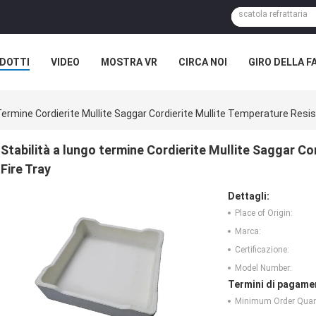
DOTTI
VIDEO
MOSTRA VR
CIRCA NOI
GIRO DELLA F
ASI
NOTIZIE DELLA SOCIETÀ
Termine Cordierite Mullite Saggar Cordierite Mullite Temperature Resis
Stabilità a lungo termine Cordierite Mullite Saggar C
Fire Tray
Dettagli:
Place of Origin:
Marca:
Certificazione:
Model Number:
Termini di pagame
Minimum Order Quant