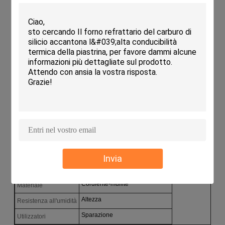
superficie liscia ed è disponibile in bianco o giallo.Con una
porosità apparente del 7-8% e elevata stabilitàQuesto vassoio
e' perfetto per tutte le vostre esigenze di cottura.
Parametri tecnici:
Resistenza alle alte temperature
Caratteristica
Rettangolare o quadrato
Forma
20,0-2,75 g/cm3
Densità
Altezza
Stabilità
Listo.
Superficie
7-8%
Porosità apparente
Invia
Bianco o giallo
Colore
Cordierite-mullite
Materiale
Altezza
Resistenza all'umidità
Sparazione
Utilizzatori