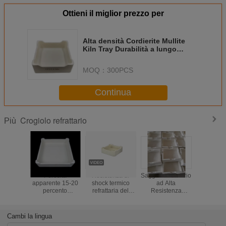
Ottieni il miglior prezzo per
Alta densità Cordierite Mullite
Kiln Tray Durabilità a lungo
termine Per la resistenza alla
temperatura di fuoco
MOQ：
300PCS
Continua
Crogiolo refrattario
Più
Porosità
Resistenza di
Sagger Refrattario
Refratta
apparente 15-20
shock termico
ad Alta
lunga dur
percento
refrattaria del
Resistenza
resist
Materiale
vassoio del forno
all'Umidità
migliorata 
Cordierite-mullite
della cordierite
Progettato per la
tempera
per vassoi da
1250℃ ad alta
Ritenzione del
progetta
Cambi la lingua
forno ideale per
resistenza
Calore e la
resister