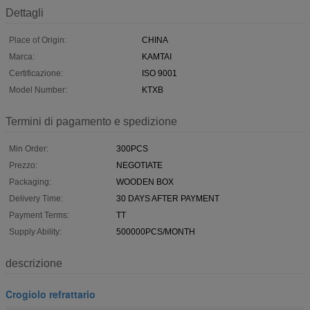
Dettagli
Place of Origin:
CHINA
Marca:
KAMTAI
Certificazione:
ISO 9001
Model Number:
KTXB
Termini di pagamento e spedizione
Min Order:
300PCS
Prezzo:
NEGOTIATE
Packaging:
WOODEN BOX
Delivery Time:
30 DAYS AFTER PAYMENT
Payment Terms:
TT
Supply Ability:
500000PCS/MONTH
descrizione
Crogiolo refrattario