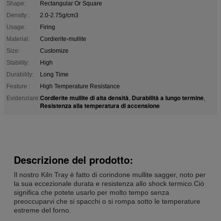
Shape:
Rectangular Or Square
Density :
2.0-2.75g/cm3
Usage:
Firing
Material:
Cordierite-mullite
Size:
Customize
Stability:
High
Durability:
Long Time
Feature :
High Temperature Resistance
Cordierite mullite di alta densità
Durabilità a lungo termine
Evidenziare:
,
,
Resistenza alla temperatura di accensione
Descrizione del prodotto:
Il nostro Kiln Tray è fatto di corindone mullite sagger, noto per
la sua eccezionale durata e resistenza allo shock termico.Ciò
significa che potete usarlo per molto tempo senza
preoccuparvi che si spacchi o si rompa sotto le temperature
estreme del forno.