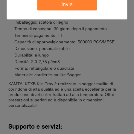
Certificazione: ISO 9001
Invia
Quantità minima d'ordine: 300 PCS
Prezzo: NEGOZIATE
Imballaggio: scatola di legno
Tempo di consegna: 30 giorni dopo il pagamento
Termini di pagamento: TT
Capacità di approvvigionamento: 500000 PCS/MESE
Dimensione: personalizzabile
Durabilità: a lungo
Densità: 2,0-2,75 g/cm3
Forma: rettangolare o quadrata
Materiale: cordierite-mullite Sagger
KAMTAI KTXB Kiln Tray è realizzato in sagger mullite di
corindone di alta qualità ed è una scelta eccellente per la
produzione di articoli refrattari ad alta temperatura.Offre
prestazioni superiori ed è disponibile in dimensioni
personalizzabili.
Supporto e servizi: