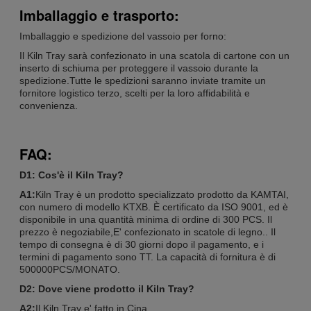
Imballaggio e trasporto:
Imballaggio e spedizione del vassoio per forno:
Il Kiln Tray sarà confezionato in una scatola di cartone con un
inserto di schiuma per proteggere il vassoio durante la
spedizione.Tutte le spedizioni saranno inviate tramite un
fornitore logistico terzo, scelti per la loro affidabilità e
convenienza.
FAQ:
D1: Cos'è il Kiln Tray?
A1:
Kiln Tray è un prodotto specializzato prodotto da KAMTAI,
con numero di modello KTXB. È certificato da ISO 9001, ed è
disponibile in una quantità minima di ordine di 300 PCS. Il
prezzo è negoziabile,E' confezionato in scatole di legno.. Il
tempo di consegna è di 30 giorni dopo il pagamento, e i
termini di pagamento sono TT. La capacità di fornitura è di
500000PCS/MONATO.
D2: Dove viene prodotto il Kiln Tray?
A2:
Il Kiln Tray e' fatto in Cina.