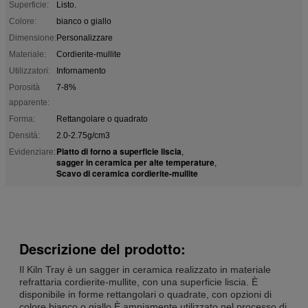
Superficie:
Listo.
Colore:
bianco o giallo
Dimensione:
Personalizzare
Materiale:
Cordierite-mullite
Utilizzatori:
Infornamento
Porosità
7-8%
apparente:
Forma:
Rettangolare o quadrato
Densità:
2.0-2.75g/cm3
Piatto di forno a superficie liscia
Evidenziare:
,
sagger in ceramica per alte temperature
,
Scavo di ceramica cordierite-mullite
Descrizione del prodotto:
Il Kiln Tray è un sagger in ceramica realizzato in materiale
refrattaria cordierite-mullite, con una superficie liscia. È
disponibile in forme rettangolari o quadrate, con opzioni di
colore bianco o giallo.È ampiamente utilizzato nel processo di