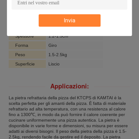
Durevolezza
Alto
Colore
Giallo
Invia
Resistenza al
1300℃
calore
Spessore
1.2-1.5cm
Forma
Giro
Peso
1.5-2.5kg
Superficie
Liscio
Applicazioni:
La pietra refrattaria della pizza del KTCPS di KAMTAI è la
scelta perfetta per gli amanti della pizza. È fatta di materiale
refrattario ad alta temperatura, con una resistenza al calore
fino a 1300℃, in modo da può fornire il calore coerente per
cucinare uniformemente una pizza autentica. La pietra è
disponibile in varie forme e dimensioni, su misura per essere
adatti ai diversi bisogni. Il peso della pietra della pizza è 1.5-
2.5kg, rendendo facile da gestire ed il deposito. La pietra