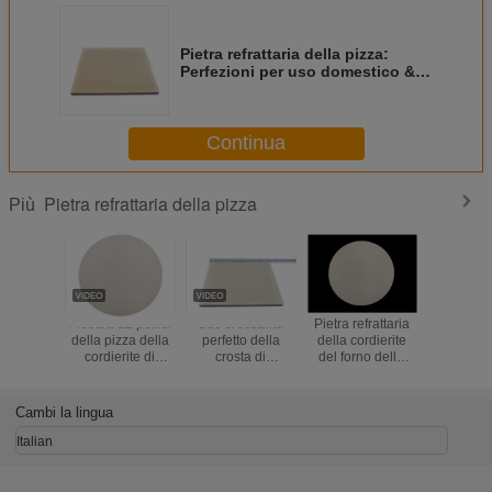
Pietra refrattaria della pizza:
Perfezioni per uso domestico &
commerciale, termoresistente
Continua
Pietra refrattaria della pizza
Più
Pietra a 12 pollici
Uso croccante
Pietra refrattaria
Pietra di
della pizza della
perfetto della
della cordierite
refrattaria
cordierite di
crosta di
del forno della
prestaz
buona
resistenza della
pizza degli
duratura e
prestazione,
cordierite della
utensili della
riscalda
pietra refrattaria
pietra ad alta
pietra della pizza
Cambi la lingua
ad alta densità di
temperatura
della cucina di
cottura
rotonda della
cottura
Italian
pizza