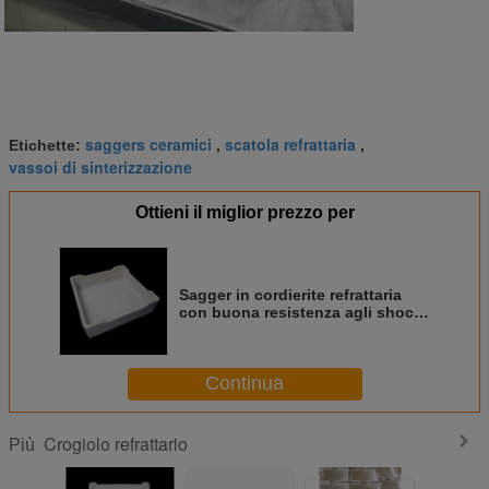
saggers ceramici
scatola refrattaria
Etichette:
,
,
vassoi di sinterizzazione
Ottieni il miglior prezzo per
Sagger in cordierite refrattaria
con buona resistenza agli shock
termici per la cottura NCM del
materiale della batteria
Continua
Crogiolo refrattario
Più