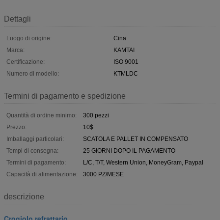
Dettagli
Luogo di origine:
Cina
Marca:
KAMTAI
Certificazione:
ISO 9001
Numero di modello:
KTMLDC
Termini di pagamento e spedizione
Quantità di ordine minimo:
300 pezzi
Prezzo:
10$
Imballaggi particolari:
SCATOLA E PALLET IN COMPENSATO
Tempi di consegna:
25 GIORNI DOPO IL PAGAMENTO
Termini di pagamento:
L/C, T/T, Western Union, MoneyGram, Paypal
Capacità di alimentazione:
3000 PZ/MESE
descrizione
Crogiolo refrattario