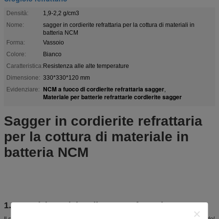
Densità:
1,9-2,2 g/cm3
Nome:
sagger in cordierite refrattaria per la cottura di materiali in
batteria NCM
Forma:
Vassoio
Colore:
Bianco
Caratteristica:
Resistenza alle alte temperature
Dimensione:
330*330*120 mm
NCM a fuoco di cordierite refrattaria sagger
Evidenziare:
,
Materiale per batterie refrattarie cordierite sagger
Sagger in cordierite refrattaria
per la cottura di materiale in
batteria NCM
1. Descrizione del cedimento refrattario
Il sagger di cordierite-mullite viene utilizzato per la sinterizzazione
materiale del