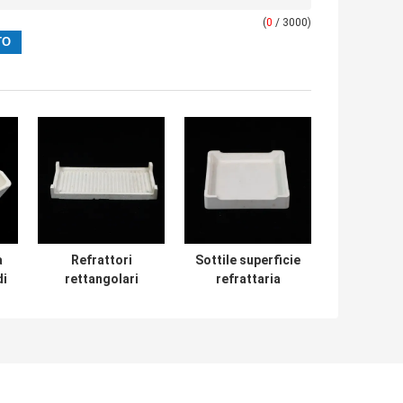
(
0
/ 3000)
a
Refrattori
Sottile superficie
di
rettangolari
refrattaria
Saggar
sagger che
personalizzare
garantisce una
modelli bianchi o
lunga durata
gialli progettati
adatta per gli
per un lungo
ambienti di
periodo in
fusione del vetro