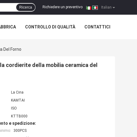
Richiedere un preventivo
Ricerca
|
Italian
ABBRICA
CONTROLLO DI QUALITÀ
CONTATTICI
ca Del Forno
la cordierite della mobilia ceramica del
La Cina
KAMTAI
ISO
KTTB000
nto e spedizione:
minimo:
300PCS