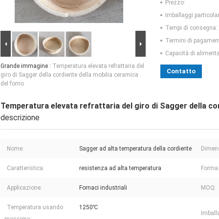
Prezzo:
Imballaggi particolar
Tempi di consegna:
Termini di pagamen
Capacità di aliment
Grande immagine :
Temperatura elevata refrattaria del
Contatto
giro di Sagger della cordierite della mobilia ceramica
del forno
Temperatura elevata refrattaria del giro di Sagger della cor
descrizione
Nome:
Sagger ad alta temperatura della cordierite
Dimen
Caratteristica:
resistenza ad alta temperatura
Forma
Applicazione:
Fornaci industriali
MOQ:
Temperatura usando
1250℃
Imball