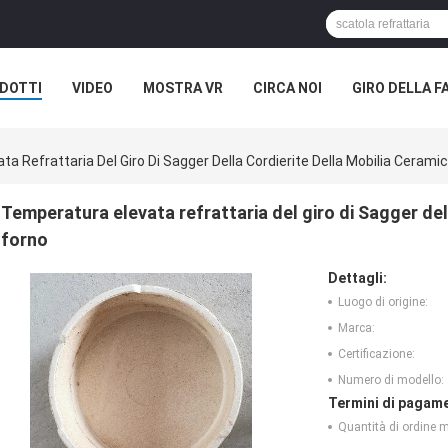
DOTTI
VIDEO
MOSTRA VR
CIRCA NOI
GIRO DELLA F
ASI
NOTIZIE DELLA SOCIETÀ
a Refrattaria Del Giro Di Sagger Della Cordierite Della Mobilia Cerami
Temperatura elevata refrattaria del giro di Sagger del
forno
Dettagli:
Luogo di origine:
Marca:
Certificazione:
Numero di modello:
Termini di pagame
Quantità di ordine 