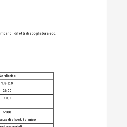
ficano i difetti di spogliatura ecc.
Cordierite
1.8-2.0
26,00
10,0
>100
enza di shock termico