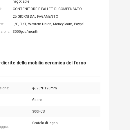
negotiable
i:
CONTENITORE E PALLET DI COMPENSATO
25 GIORNI DAL PAGAMENTO
to:
L/C, T/T, Western Union, MoneyGram, Paypal
azione:
3000pcs/month
dierite della mobilia ceramica del forno
sione:
φ390*H120mm
:
Girare
300PCS
Scatola di legno
aggio: