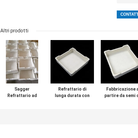
Altri prodotti
Sagger
Refrattario di
Fabbricazione 
Refrattario ad
lunga durata con
partire da semi 
Alta Resistenza
resistenza
acciaio o di
all'Umidità
migliorata alle
acciaio
Progettato per la
alte temperature
Ritenzione del
progettato per
Calore e la
resistere alle
Protezione
condizioni di