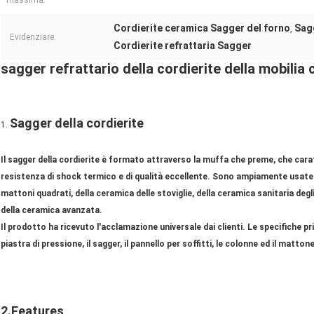
massima:
Cordierite ceramica Sagger del forno
Sagg
,
Evidenziare:
Cordierite refrattaria Sagger
sagger refrattario
della
cordierite della
mobilia 
Sagger della cordierite
1.
Il sagger della cordierite è formato attraverso la muffa che preme, che cara
resistenza di shock termico e di qualità eccellente. Sono ampiamente usate 
mattoni quadrati, della ceramica delle stoviglie, della ceramica sanitaria degli
della ceramica avanzata.
Il prodotto ha ricevuto l'acclamazione universale dai clienti. Le specifiche prin
piastra di pressione, il sagger, il pannello per soffitti, le colonne ed il matton
2.Features