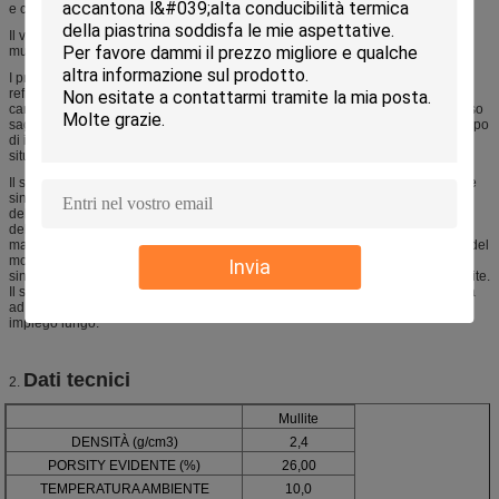
e ceramico elettronico ecc.
Il vassoio del forno della mullite inoltre è conosciuto come il vassoio della
mullite, il sagger della mullite e scatola del sagger della mullite.
I prodotti della protezione di sostegno del sagger di infornamento è un forno
refrattario speciale da continuare a resistere al riciclaggio freddo e termico,
caratterizzazione di materiali del forno dello shock termico è importanti per uso
saggar degli odierni utenti più su e le più alte temperature, i requisiti ed il tempo
di impiego più lungo, sempre più requisiti di alta qualità, capiscono l'intera
situazione, non ha raggiunto il livello ideale.
Il sagger è prodotto dai punti sequenziali di: il mescolamento, il modanatura e
sinterizzare, in cui la mullite fusa, il corindone in forma di lastra, polvere
dell'ossido di alluminio la micro, polvere del silicio la micro, cemento
dell'alluminato del calcio ed esametafosfato del sodio sono mescolati, i
materiali sono modellati adottando un metodo di versamento auto-scorrente del
modanatura e dopo avere demoulding e l'essiccamento, i materiali sono
Invia
sinterizzati a temperatura elevata per produrre il sagger della corindone-mullite.
Il sagger prodotto della corindone-mullite presenta i vantaggi della resistenza
ad alta temperatura, di buona stabilità dello shock termico e di tempo di
impiego lungo.
Dati tecnici
2.
Mullite
DENSITÀ (g/cm3)
2,4
PORSITY EVIDENTE (%)
26,00
TEMPERATURA AMBIENTE
10,0