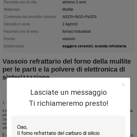
Facendo uso di vita:
almeno 2 anni
Materiale:
Mullite
Contenuto del prodotto chimico:
Al2O3+SiO2+Fe2O3
Densità in serie:
2.4g/cm3
Facendo uso di area:
fornaci industriali
Forma:
vassoio
saggers ceramici
scatola refrattaria
Evidenziare:
,
Vassoio refrattario del forno della mullite
per le parti e la polvere di elettronica di
sinterizzazione
Lasciate un messaggio
Ti richiameremo presto!
Descrizione
1.
Il prodotto è fatto dalla mullite sintetica di alta qualità, con il modanatura ad alta
pressione e sinterizzare. Fa la mullite come fase principale, con le
caratteristiche di buona resistenza di shock termico, ad alta resistenza, di
nessuna deformazione, di nessun restringimento, di nessun scorie fuori e di
altri vantaggi.
È ampiamente usato in fornace ad alta temperatura, come materiale magnetico