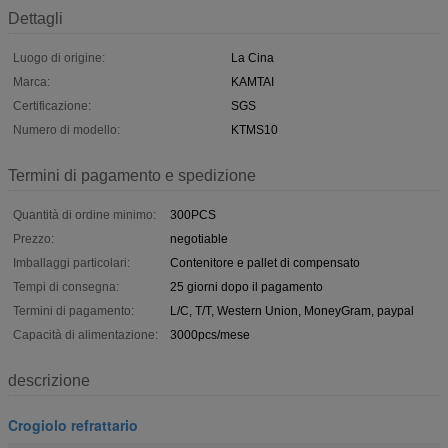
Dettagli
Luogo di origine:
La Cina
Marca:
KAMTAI
Certificazione:
SGS
Numero di modello:
KTMS10
Termini di pagamento e spedizione
Quantità di ordine minimo:
300PCS
Prezzo:
negotiable
Imballaggi particolari:
Contenitore e pallet di compensato
Tempi di consegna:
25 giorni dopo il pagamento
Termini di pagamento:
L/C, T/T, Western Union, MoneyGram, paypal
Capacità di alimentazione:
3000pcs/mese
descrizione
Crogiolo refrattario