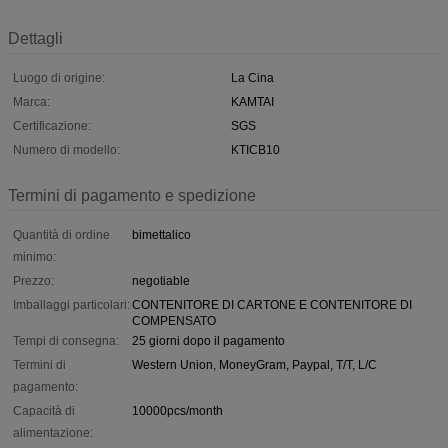
Dettagli
Luogo di origine:
La Cina
Marca:
KAMTAI
Certificazione:
SGS
Numero di modello:
KTICB10
Termini di pagamento e spedizione
Quantità di ordine
bimettalico
minimo:
Prezzo:
negotiable
Imballaggi particolari:
CONTENITORE DI CARTONE E CONTENITORE DI
COMPENSATO
Tempi di consegna:
25 giorni dopo il pagamento
Termini di
Western Union, MoneyGram, Paypal, T/T, L/C
pagamento:
Capacità di
10000pcs/month
alimentazione: