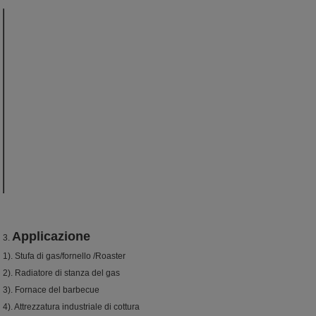
Materiali
Cordierite
Assorbimento di
≥ 50,4
acqua (%)
Porosità (%)
≥ 61
Peso specifico
0.6-0.9
(g/cm3)
Coefficiente di
1.5-3
espansione
termica (10-6/K)
Ammorbidire di
>1200
temperatura (°C)
Temperatura
1000-1200
bruciante di
superficie (°C)
Applicazione
3.
1). Stufa di gas/fornello /Roaster
2). Radiatore di stanza del gas
3). Fornace del barbecue
4). Attrezzatura industriale di cottura