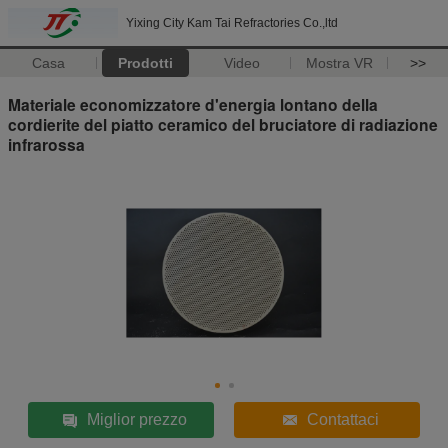
Yixing City Kam Tai Refractories Co.,ltd
Casa
Prodotti
Video
Mostra VR
>>
Materiale economizzatore d'energia lontano della
cordierite del piatto ceramico del bruciatore di radiazione
infrarossa
Miglior prezzo
Contattaci