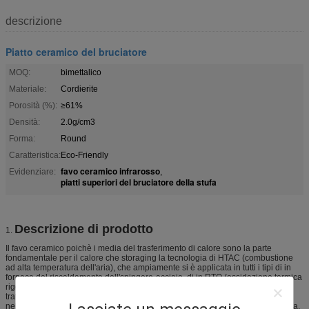
descrizione
Piatto ceramico del bruciatore
MOQ:
bimettalico
Materiale:
Cordierite
Porosità (%):
≥61%
Densità:
2.0g/cm3
Forma:
Round
Caratteristica:
Eco-Friendly
favo ceramico infrarosso
Evidenziare:
,
piatti superiori del bruciatore della stufa
Descrizione di prodotto
1.
Il favo ceramico poichè i media del trasferimento di calore sono la parte
fondamentale per il calore che storaging la tecnologia di HTAC (combustione
ad alta temperatura dell'aria), che ampiamente si è applicata in tutti i tipi di in
fornace del riscaldamento dell'spingere-acciaio, di in RTO (ossidazione termica
rigeneratrice), di in fornace del riscaldamento fare un passo, di in fornace di
trattamento termico, di fornace di pezzo fucinato, in fornace di dissoluzione,
nell'acciaio che si avvolgono/apparecchiatura di spostamento media di cottura,