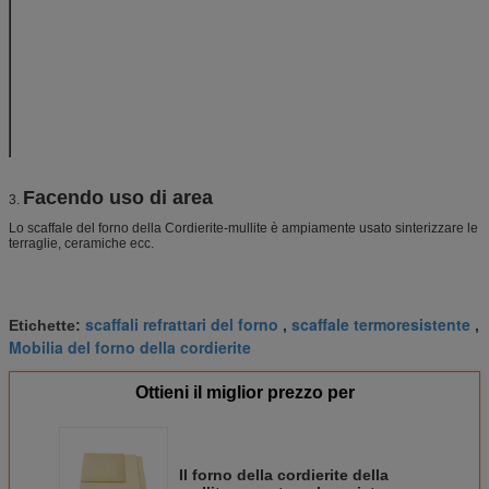
1250℃
12
Densità in serie (g/cm3)
2,0
Aprono la porosità (%)
28
Composizione in
Mullite
55
fase (%)
Cordierite
30
℃ di temperatura di Max. Service
1280
Facendo uso di area
3.
Lo scaffale del forno della Cordierite-mullite è ampiamente usato sinterizzare le
terraglie, ceramiche ecc.
scaffali refrattari del forno
scaffale termoresistente
Etichette:
,
,
Mobilia del forno della cordierite
Ottieni il miglior prezzo per
Il forno della cordierite della