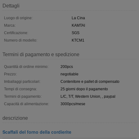
Dettagli
Luogo di origine:
La Cina
Marca:
KAMTAI
Certificazione:
SGS
Numero di modello:
KTCM1
Termini di pagamento e spedizione
Quantità di ordine minimo:
200pcs
Prezzo:
negotiable
Imballaggi particolari:
Contenitore e pallet di compensato
Tempi di consegna:
25 giorni dopo il pagamento
Termini di pagamento:
L/C, T/T, Western Union, , paypal
Capacità di alimentazione:
3000pcs/mese
descrizione
Scaffali del forno della cordierite