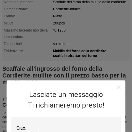
Nome del prodotto:
Scaffale del forno della mullite della cordierite
Composizione:
Cordierite-mullite
Forma:
Piatto
MOQ:
200pcs
Massimo facendo uso della
℃ 1280
temperatura:
Dimensioni:
su misura
Mobilia del forno della cordierite
Evidenziare:
,
scaffali refrattari del forno
Scaffale all'ingrosso del forno della
Cordierite-mullite con il prezzo basso per la
mobilia del forno
Lasciate un messaggio
Introduzione dello scaffale del forno della
1.
Ti richiameremo presto!
Cordierite-mullite
Lo scaffale del forno della Cordierite-mullite è ampiamente usato infornare
ceramico, la porcellana e le terraglie. È economico ed affidabile. Può lavorare
sotto 1250℃ in fornace. Ha buona resistenza di shock termico, se la mettete in
una fornace 1000℃ e poi la prende fuori dalla fornace, è ancora OK.It può
sopportare gli impiegati-su e gli impiegati rapidi giù.