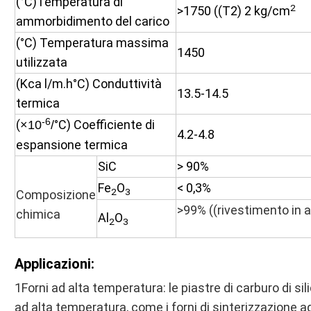
(°C)Temperatura di
2
>1750 ((T2) 2 kg/cm
ammorbidimento del carico
(°C) Temperatura massima
1450
utilizzata
(Kca l/m.h°C) Conduttività
13.5-14.5
termica
-6
(
°C) Coefficiente di
×10
/
4.2-4.8
espansione termica
SiC
> 90%
Fe
O
< 0,3%
2
3
Composizione
>99% ((rivestimento in a
chimica
Al
O
2
3
Applicazioni:
1Forni ad alta temperatura: le piastre di carburo di si
ad alta temperatura, come i forni di sinterizzazione ad 