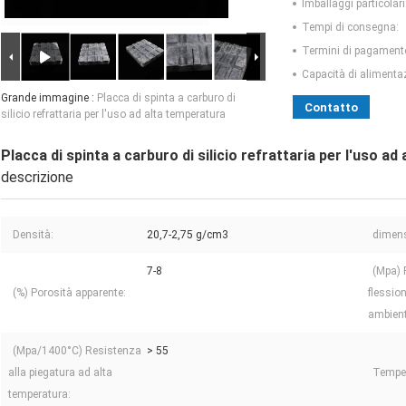
Imballaggi particolari
Tempi di consegna:
Termini di pagament
Capacità di alimenta
Grande immagine :
Placca di spinta a carburo di
Contatto
silicio refrattaria per l'uso ad alta temperatura
Placca di spinta a carburo di silicio refrattaria per l'uso a
descrizione
Densità:
20,7-2,75 g/cm3
dimens
7-8
(Mpa) 
(%) Porosità apparente:
flessio
ambient
(Mpa/1400°C) Resistenza
> 55
alla piegatura ad alta
Tempe
temperatura: