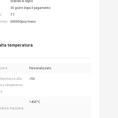
:
Scatole di legno
30 giorni dopo il pagamento
o:
TT
zione:
500000pcs/mese
d alta temperatura
ione:
Personalizzato
Resistenza alla
>50
ne a temperatura
e:
1450°C
ratura massima: