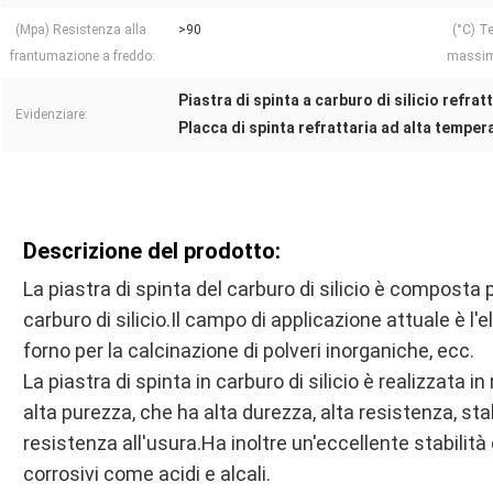
(Mpa) Resistenza alla
>90
(°C) T
frantumazione a freddo:
massima
Piastra di spinta a carburo di silicio refrat
Evidenziare:
Placca di spinta refrattaria ad alta temper
Descrizione del prodotto:
La piastra di spinta del carburo di silicio è composta 
carburo di silicio.Il campo di applicazione attuale è l'el
forno per la calcinazione di polveri inorganiche, ecc.
La piastra di spinta in carburo di silicio è realizzata i
alta purezza, che ha alta durezza, alta resistenza, st
resistenza all'usura.Ha inoltre un'eccellente stabilit
corrosivi come acidi e alcali.