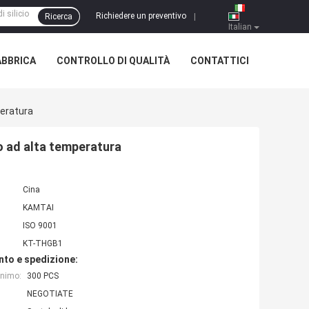
Richiedere un preventivo
Ricerca
|
Italian
ABBRICA
CONTROLLO DI QUALITÀ
CONTATTICI
peratura
uso ad alta temperatura
Cina
KAMTAI
ISO 9001
KT-THGB1
nto e spedizione:
inimo:
300 PCS
NEGOTIATE