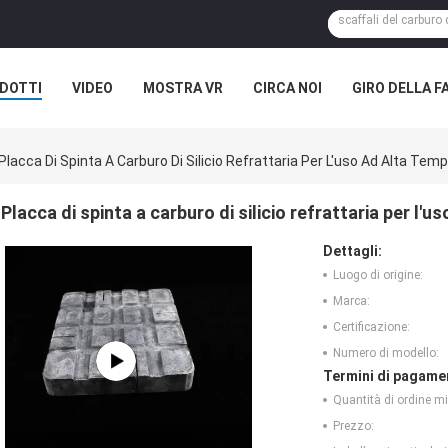
DOTTI
VIDEO
MOSTRA VR
CIRCA NOI
GIRO DELLA F
ASI
NOTIZIE DELLA SOCIETÀ
Placca Di Spinta A Carburo Di Silicio Refrattaria Per L'uso Ad Alta Tem
Placca di spinta a carburo di silicio refrattaria per l'
Dettagli:
Luogo di origine:
Marca:
Certificazione:
Numero di modello:
Termini di pagame
Quantità di ordine m
Prezzo: