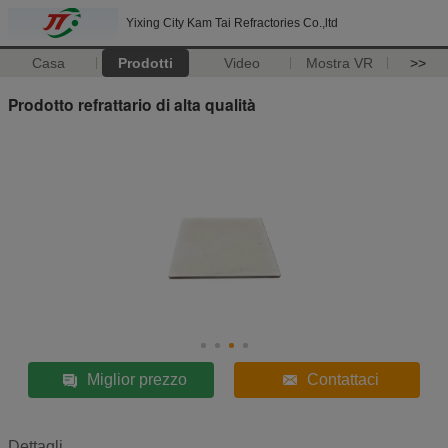
Yixing City Kam Tai Refractories Co.,ltd
Casa
Prodotti
Video
Mostra VR
>>
Prodotto refrattario di alta qualità
Miglior prezzo
Contattaci
Dettagli