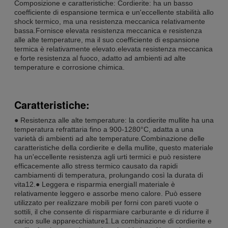
Composizione e caratteristiche: Cordierite: ha un basso
coefficiente di espansione termica e un'eccellente stabilità allo
shock termico, ma una resistenza meccanica relativamente
bassa.Fornisce elevata resistenza meccanica e resistenza
alle alte temperature, ma il suo coefficiente di espansione
termica è relativamente elevato.elevata resistenza meccanica
e forte resistenza al fuoco, adatto ad ambienti ad alte
temperature e corrosione chimica.
Caratteristiche:
● Resistenza alle alte temperature: la cordierite mullite ha una
temperatura refrattaria fino a 900-1280°C, adatta a una
varietà di ambienti ad alte temperature.Combinazione delle
caratteristiche della cordierite e della mullite, questo materiale
ha un'eccellente resistenza agli urti termici e può resistere
efficacemente allo stress termico causato da rapidi
cambiamenti di temperatura, prolungando così la durata di
vita12.● Leggera e risparmia energiaIl materiale è
relativamente leggero e assorbe meno calore. Può essere
utilizzato per realizzare mobili per forni con pareti vuote o
sottili, il che consente di risparmiare carburante e di ridurre il
carico sulle apparecchiature1.La combinazione di cordierite e