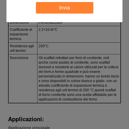
L' estremo
Listo.
Invia
Resistenza al
1300°C
calore
Dimensione
Personalizzare
Coefficiente di
2.2×10-6/°C
espansione
termica
Resistenza agli
200°C
urti termici
Descrizione
Gli scaffali refrattari per forni di cordierite, noti
anche come piastre di cordierite, sono scaffali
durevoli e resistenti al calore utilizzati per la cottura
dei forni.e forme quadrate e può essere
personalizzato in dimensioni. hanno un bordo liscio
e sono disponibili in colore bianco o giallo. con un
elevato coefficiente di espansione termica e
resistenza agli urti termici di 200 °C,questi scaffali
di forno cordierite sono una scelta affidabile per le
applicazioni di combustione del forno.
Applicazioni:
Applicazione principale