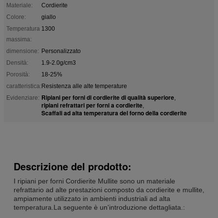
Materiale:
Cordierite
Colore:
giallo
Temperatura
1300
massima:
dimensione:
Personalizzato
Densità:
1.9-2.0g/cm3
Porosità:
18-25%
caratteristica:
Resistenza alle alte temperature
Ripiani per forni di cordierite di qualità superiore
Evidenziare:
,
ripiani refrattari per forni a cordierite
,
Scaffali ad alta temperatura del forno della cordierite
Descrizione del prodotto:
I ripiani per forni Cordierite Mullite sono un materiale
refrattario ad alte prestazioni composto da cordierite e mullite,
ampiamente utilizzato in ambienti industriali ad alta
temperatura.La seguente è un'introduzione dettagliata.: