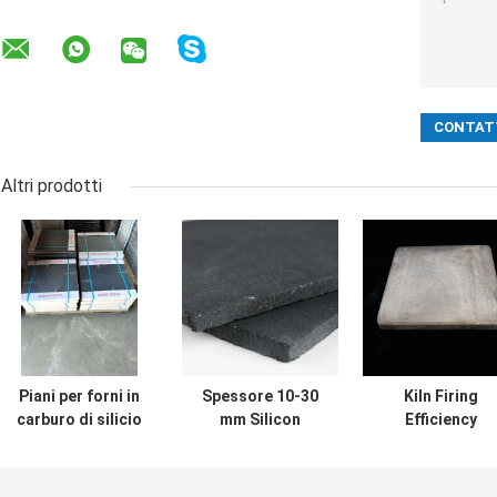
Altri prodotti
Piani per forni in
Spessore 10-30
Kiln Firing
carburo di silicio
mm Silicon
Efficiency
nero su misura
Carbide Forno
Boosted with
per operazioni di
Ripiani Forno di
Silicon Carbid
cottura in forno,
grado industriale
Kiln Shelves 10