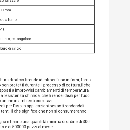
sonalizzare
-30 mm
co a forno
ene.
drato, rettangolare
buro di silicio
o di silicio li rende ideali per l'uso in forni, forni e
 ben protetti durante il processo di cottura.il che
posti a improvvisi cambiamenti di temperatura.
na resistenza chimica, che li rende ideali per l'uso
o anche in ambienti corrosivi.
deali per l'uso in applicazioni pesanti.rendendoli
stenti, il che significa che non si consumeranno
gno e hanno una quantità minima di ordine di 300
to è di 500000 pezzi al mese.