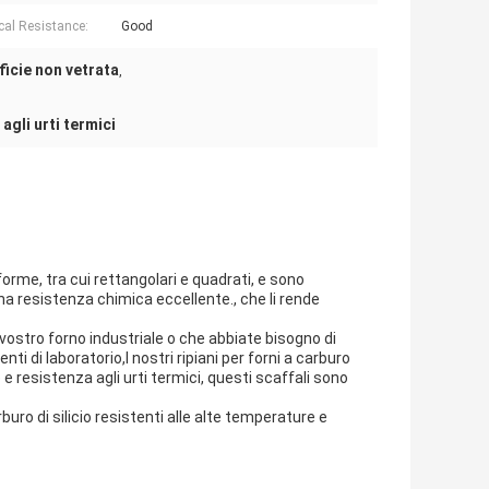
al Resistance:
Good
rficie non vetrata
,
 agli urti termici
e forme, tra cui rettangolari e quadrati, e sono
na resistenza chimica eccellente., che li rende
 vostro forno industriale o che abbiate bisogno di
ti di laboratorio,I nostri ripiani per forni a carburo
 e resistenza agli urti termici, questi scaffali sono
buro di silicio resistenti alle alte temperature e