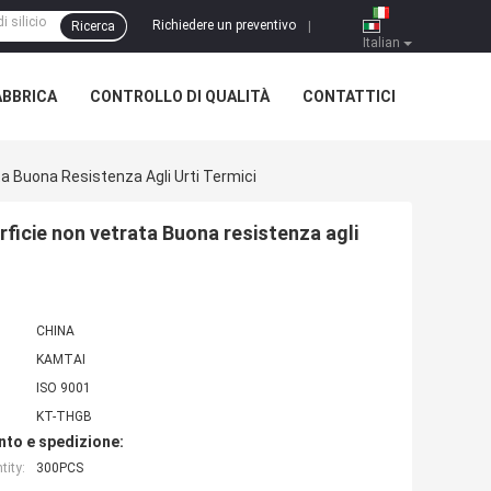
Richiedere un preventivo
Ricerca
|
Italian
ABBRICA
CONTROLLO DI QUALITÀ
CONTATTICI
ata Buona Resistenza Agli Urti Termici
erficie non vetrata Buona resistenza agli
CHINA
KAMTAI
ISO 9001
KT-THGB
nto e spedizione:
ity:
300PCS