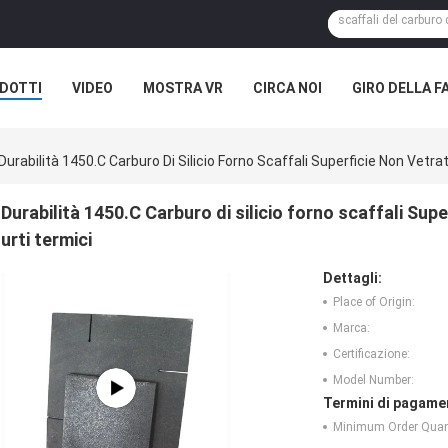
DOTTI
VIDEO
MOSTRA VR
CIRCA NOI
GIRO DELLA F
ASI
NOTIZIE DELLA SOCIETÀ
Durabilità 1450.C Carburo Di Silicio Forno Scaffali Superficie Non Vetr
Durabilità 1450.C Carburo di silicio forno scaffali Sup
urti termici
Dettagli:
Place of Origin:
Marca:
Certificazione:
Model Number:
Termini di pagame
Minimum Order Quant