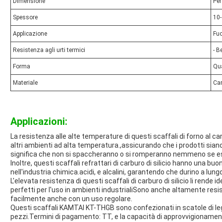
Dimensione
Per
Spessore
10
Applicazione
Fuo
Resistenza agli urti termici
- B
Forma
Qua
Materiale
Car
Applicazioni:
La resistenza alle alte temperature di questi scaffali di forno al carbur
altri ambienti ad alta temperatura.,assicurando che i prodotti siano
significa che non si spaccheranno o si romperanno nemmeno se es
Inoltre, questi scaffali refrattari di carburo di silicio hanno una buo
nell'industria chimica.acidi, e alcalini, garantendo che durino a lung
L'elevata resistenza di questi scaffali di carburo di silicio li rende i
perfetti per l'uso in ambienti industrialiSono anche altamente resi
facilmente anche con un uso regolare.
Questi scaffali KAMTAI KT-THGB sono confezionati in scatole di le
pezzi.Termini di pagamento: TT, e la capacità di approvvigionamen