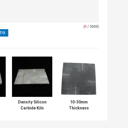
(
0
/ 3000)
Density Silicon
10-30mm
Carbide Kiln
Thickness
Shelves Square
Refractory
e
Shelves for
Silicon Carbide
-
Optimal and
Kiln Shelves with