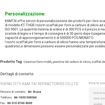
Personalizzazione:
KAMTAI offre servizi di personalizzazione dei prodotti per i loro scaf
di modello KT-THGB.I nostri scaffali per forni a carburo di silicio ad 
ISO 9001. La quantità minima di ordine è di 300 PCS e il prezzo è neg
scatola di legno e il tempo di consegna è di 30 giorni dopo il paga
capacità di approvvigionamento è di 500000 PCS/MONATO.
I nostri scaffali per forni a carburo di silicio hanno una temperat
quadrata.Le dimensioni possono essere personalizzate per soddisf
,
,
Prodotto Tag:
Ceramica forno mobili
piastrina del carburo di silicio
scaffali de
Dettagli di contatto
Invia la tu
YIXING CITY KAM TAI REFRACTORIES CO.,LTD
Persona di contatto:
Mr. Bruce
Telefono:
86-18351508304
Fax:
86-510-8746-8690