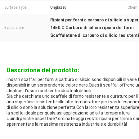
Surface Type:
Unglazed
Chemic
Ripiani per forni a carburo di silicio a supe
1450.C Carburo di silicio ripiani dei forni
Evidenziare:
,
Scaffalature di carburo di silicio resistenti
Descrizione del prodotto:
I nostri scaffali per forni a carburo di silicio sono disponibili in vari
disponibili in un sorprendente colore nero.Questi scaffali offrono u
ideali per l'uso in ambienti industriali difficili.
Sia che cerchiate uno scaffale di forno resistente e duraturo per il
una superficie resistente alle alte temperature per i vostri esperimen
di silicio sono la soluzione perfetta.Con la loro resistenza superiore
la scelta ideale per qualsiasi applicazione ad alta temperatura.
Quindi perché aspettare? ordinate oggi i vostri ripiani per forni a car
sperimentate la massima resistenza industriale e durabilità!