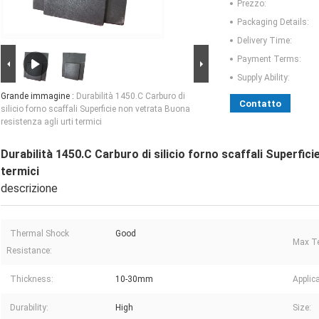
Prezzo:
Packaging Details:
Delivery Time:
Payment Terms:
Supply Ability:
Grande immagine :
Durabilità 1450.C Carburo di
Contatto
silicio forno scaffali Superficie non vetrata Buona
resistenza agli urti termici
Durabilità 1450.C Carburo di silicio forno scaffali Superfici
termici
descrizione
Thermal Shock
Good
Max Te
Resistance:
Thickness:
10-30mm
Applica
Durability:
High
Size: