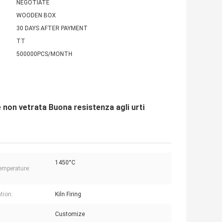
NEGOTIATE
WOODEN BOX
30 DAYS AFTER PAYMENT
TT
500000PCS/MONTH
e non vetrata Buona resistenza agli urti
1450°C
mperature:
tion:
Kiln Firing
Customize