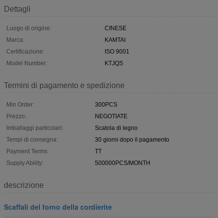
Dettagli
Luogo di origine:
CINESE
Marca:
KAMTAI
Certificazione:
ISO 9001
Model Number:
KTJQS
Termini di pagamento e spedizione
Min Order:
300PCS
Prezzo:
NEGOTIATE
Imballaggi particolari:
Scatola di legno
Tempi di consegna:
30 giorni dopo il pagamento
Payment Terms:
TT
Supply Ability:
500000PCS/MONTH
descrizione
Scaffali del forno della cordierite