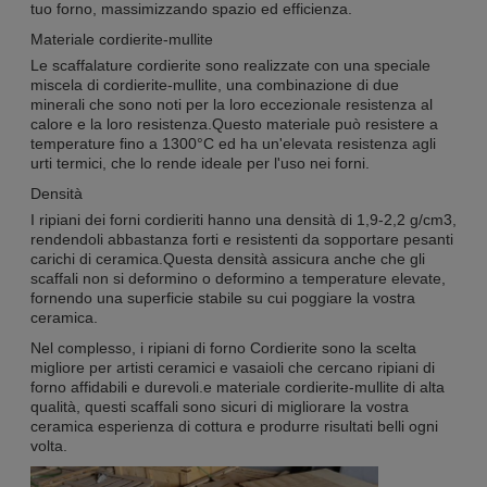
tuo forno, massimizzando spazio ed efficienza.
Materiale cordierite-mullite
Le scaffalature cordierite sono realizzate con una speciale
miscela di cordierite-mullite, una combinazione di due
minerali che sono noti per la loro eccezionale resistenza al
calore e la loro resistenza.Questo materiale può resistere a
temperature fino a 1300°C ed ha un'elevata resistenza agli
urti termici, che lo rende ideale per l'uso nei forni.
Densità
I ripiani dei forni cordieriti hanno una densità di 1,9-2,2 g/cm3,
rendendoli abbastanza forti e resistenti da sopportare pesanti
carichi di ceramica.Questa densità assicura anche che gli
scaffali non si deformino o deformino a temperature elevate,
fornendo una superficie stabile su cui poggiare la vostra
ceramica.
Nel complesso, i ripiani di forno Cordierite sono la scelta
migliore per artisti ceramici e vasaioli che cercano ripiani di
forno affidabili e durevoli.e materiale cordierite-mullite di alta
qualità, questi scaffali sono sicuri di migliorare la vostra
ceramica esperienza di cottura e produrre risultati belli ogni
volta.