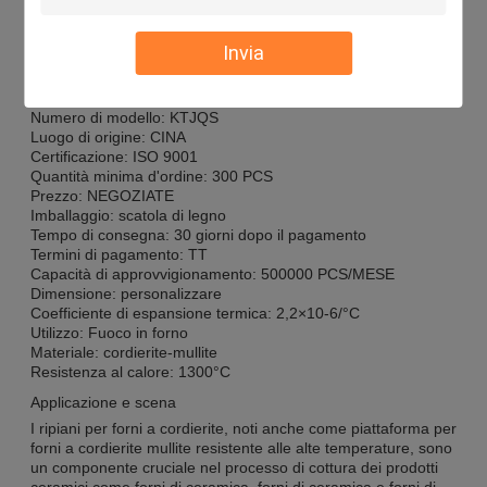
Applicazioni:
Invia
Descrizione del prodotto
Marchio: KAMTAI
Numero di modello: KTJQS
Luogo di origine: CINA
Certificazione: ISO 9001
Quantità minima d'ordine: 300 PCS
Prezzo: NEGOZIATE
Imballaggio: scatola di legno
Tempo di consegna: 30 giorni dopo il pagamento
Termini di pagamento: TT
Capacità di approvvigionamento: 500000 PCS/MESE
Dimensione: personalizzare
Coefficiente di espansione termica: 2,2×10-6/°C
Utilizzo: Fuoco in forno
Materiale: cordierite-mullite
Resistenza al calore: 1300°C
Applicazione e scena
I ripiani per forni a cordierite, noti anche come piattaforma per
forni a cordierite mullite resistente alle alte temperature, sono
un componente cruciale nel processo di cottura dei prodotti