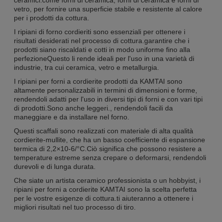
ceramici.come forni di ceramica, forni di ceramica e forni di
vetro, per fornire una superficie stabile e resistente al calore
per i prodotti da cottura.
I ripiani di forno cordieriti sono essenziali per ottenere i
risultati desiderati nel processo di cottura.garantire che i
prodotti siano riscaldati e cotti in modo uniforme fino alla
perfezioneQuesto li rende ideali per l'uso in una varietà di
industrie, tra cui ceramica, vetro e metallurgia.
I ripiani per forni a cordierite prodotti da KAMTAI sono
altamente personalizzabili in termini di dimensioni e forme,
rendendoli adatti per l'uso in diversi tipi di forni e con vari tipi
di prodotti.Sono anche leggeri., rendendoli facili da
maneggiare e da installare nel forno.
Questi scaffali sono realizzati con materiale di alta qualità
cordierite-mullite, che ha un basso coefficiente di espansione
termica di 2,2×10-6/°C.Ciò significa che possono resistere a
temperature estreme senza crepare o deformarsi, rendendoli
durevoli e di lunga durata.
Che siate un artista ceramico professionista o un hobbyist, i
ripiani per forni a cordierite KAMTAI sono la scelta perfetta
per le vostre esigenze di cottura.ti aiuteranno a ottenere i
migliori risultati nel tuo processo di tiro.