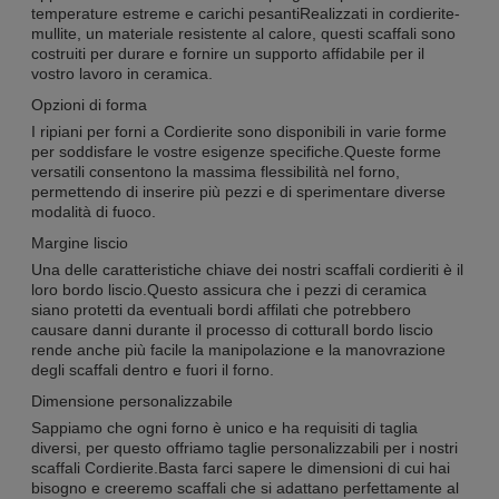
temperature estreme e carichi pesantiRealizzati in cordierite-
mullite, un materiale resistente al calore, questi scaffali sono
costruiti per durare e fornire un supporto affidabile per il
vostro lavoro in ceramica.
Opzioni di forma
I ripiani per forni a Cordierite sono disponibili in varie forme
per soddisfare le vostre esigenze specifiche.Queste forme
versatili consentono la massima flessibilità nel forno,
permettendo di inserire più pezzi e di sperimentare diverse
modalità di fuoco.
Margine liscio
Una delle caratteristiche chiave dei nostri scaffali cordieriti è il
loro bordo liscio.Questo assicura che i pezzi di ceramica
siano protetti da eventuali bordi affilati che potrebbero
causare danni durante il processo di cotturaIl bordo liscio
rende anche più facile la manipolazione e la manovrazione
degli scaffali dentro e fuori il forno.
Dimensione personalizzabile
Sappiamo che ogni forno è unico e ha requisiti di taglia
diversi, per questo offriamo taglie personalizzabili per i nostri
scaffali Cordierite.Basta farci sapere le dimensioni di cui hai
bisogno e creeremo scaffali che si adattano perfettamente al