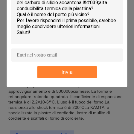
stati certificati ISO 9001 e possono essere acquistati in ordini
minimi di 300 PCS. Sono altamente durevoli e vengono
venduti in scatole di legno.Il loro tempo di consegna è di 30
giorni dopo il pagamentoLa società è in grado di fornire fino a
500000 PCS al mese. Il coefficiente di espansione termica di
questi scaffali è di 2,2x10-6/°C.Il materiale utilizzato è
cordierite-mullite e la densità è di 1Il bordo è liscio e lo
spessore è di 10-30 mm.
Personalizzazione:
KAMTAI offre scaffali di forno a cordierite su misura con
certificazione ISO 9001. La quantità minima di ordine è di
Invia
300pcs. Il prezzo è negoziabile. L'imballaggio è scatola di
legno.Il termine di consegna è di 30 giorni dal pagamento. I
termini di pagamento sono TT. La capacità di
approvvigionamento è di 500000pcs/mese. La forma è
rettangolare, rotonda, quadrata. Il coefficiente di espansione
termica è di 2,2×10-6/°C. L'uso è il fuoco del forno.La
resistenza allo shock termico è di 200°CLa KAMTAI è
specializzata in piastre di cordierite, lastre di mullite di
cordierite e scaffali di forno di cordierite.