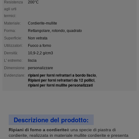
Resistenza
200°C
agli urti
termici:
Materiale:
Cordierite-mullite
Forma:
Rettangolare, rotondo, quadrato
Superficie:
Non vetrata
Utilizzatori:
Fuoco a forno
Densità:
10,9-2,2 g/cm3
L' estremo:
liscia
Dimensione:
personalizzare
ripiani per forni refrattari a bordo liscio
Evidenziare:
,
Ripiani per forni refrattari da 12 pollici
,
ripiani per forni mullite personalizzati
Descrizione del prodotto:
Ripiani di forno a cordierite
è una specie di piastra di
cordierite, realizzata in materiale mullite cordierite e presenta