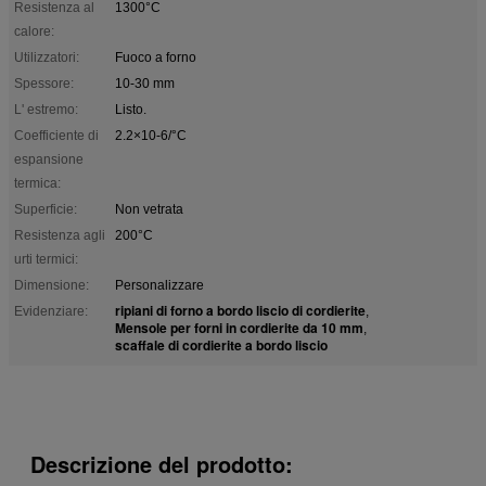
Resistenza al
1300°C
calore:
Utilizzatori:
Fuoco a forno
Spessore:
10-30 mm
L' estremo:
Listo.
Coefficiente di
2.2×10-6/°C
espansione
termica:
Superficie:
Non vetrata
Resistenza agli
200°C
urti termici:
Dimensione:
Personalizzare
ripiani di forno a bordo liscio di cordierite
Evidenziare:
,
Mensole per forni in cordierite da 10 mm
,
scaffale di cordierite a bordo liscio
Descrizione del prodotto: