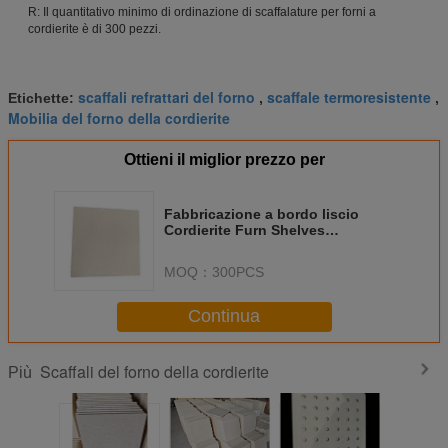
R: Il quantitativo minimo di ordinazione di scaffalature per forni a
cordierite è di 300 pezzi.
scaffali refrattari del forno
scaffale termoresistente
Etichette:
,
,
Mobilia del forno della cordierite
Ottieni il miglior prezzo per
Fabbricazione a bordo liscio
Cordierite Furn Shelves
Coefficiente di espansione
termica 2,2 × 10-6 / C
MOQ：
300PCS
Continua
Scaffali del forno della cordierite
Più