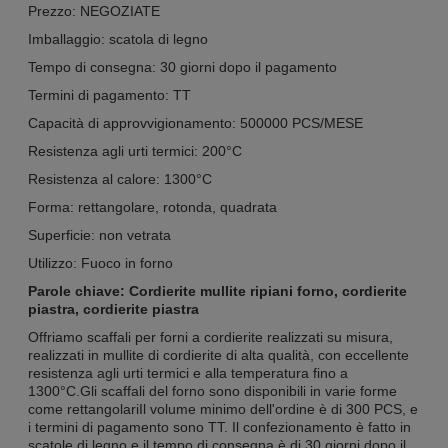
Prezzo: NEGOZIATE
Imballaggio: scatola di legno
Tempo di consegna: 30 giorni dopo il pagamento
Termini di pagamento: TT
Capacità di approvvigionamento: 500000 PCS/MESE
Resistenza agli urti termici: 200°C
Resistenza al calore: 1300°C
Forma: rettangolare, rotonda, quadrata
Superficie: non vetrata
Utilizzo: Fuoco in forno
Parole chiave: Cordierite mullite ripiani forno, cordierite
piastra, cordierite piastra
Offriamo scaffali per forni a cordierite realizzati su misura,
realizzati in mullite di cordierite di alta qualità, con eccellente
resistenza agli urti termici e alla temperatura fino a
1300°C.Gli scaffali del forno sono disponibili in varie forme
come rettangolariIl volume minimo dell'ordine è di 300 PCS, e
i termini di pagamento sono TT. Il confezionamento è fatto in
scatole di legno e il tempo di consegna è di 30 giorni dopo il