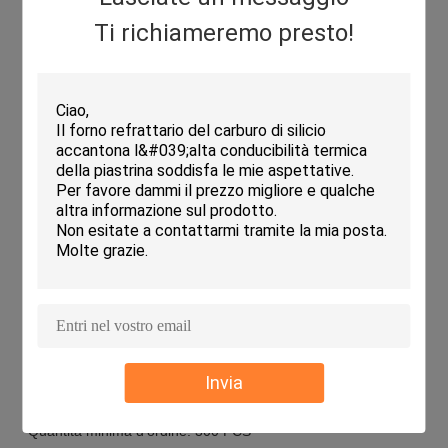
Applicazioni:
Ti richiameremo presto!
I ripiani per forni di cordierite KAMTAI sono fabbricati con la
certificazione ISO 9001 e presentano una quantità minima di
ordine di 300 PCS.e sono altamente resistenti con un bordo
liscio e una superficie non vetrata. Gli scaffali sono progettati
con un'eccellente resistenza agli urti termici fino a 200 ° C e
possono essere personalizzati in qualsiasi dimensione..Con
una capacità di fornitura di 500000 PCS/MONATO, KAMTAI
può fornire questi scaffali di cordierite di alta qualità a un
prezzo negoziabile.
Personalizzazione:
Ripiani di forno a cordierite
Marchio: KAMTAI
Numero di modello: KTJQS
Luogo di origine: CINA
Invia
Certificazione: ISO 9001
Quantità minima d'ordine: 300 PCS