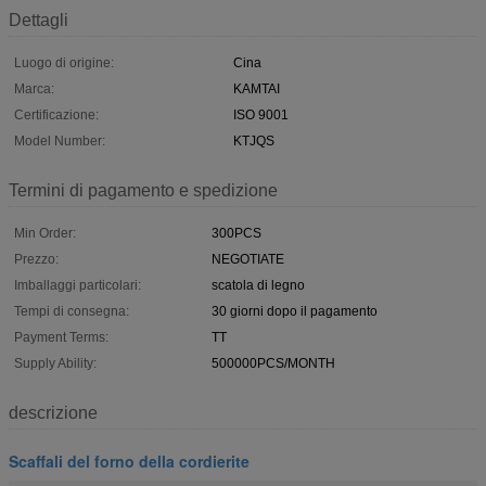
Dettagli
Luogo di origine:
Cina
Marca:
KAMTAI
Certificazione:
ISO 9001
Model Number:
KTJQS
Termini di pagamento e spedizione
Min Order:
300PCS
Prezzo:
NEGOTIATE
Imballaggi particolari:
scatola di legno
Tempi di consegna:
30 giorni dopo il pagamento
Payment Terms:
TT
Supply Ability:
500000PCS/MONTH
descrizione
Scaffali del forno della cordierite