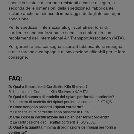
spediti in scatole di cartone resistenti o casse di legno, a
seconda delle dimensioni della spedizione.Il fabbricante
include anche un elenco di imballaggio dettagliato con ogni
spedizione.
Per le spedizioni internazionali, gli scaffali dei forni di
cordierite sono confezionati e spediti in conformità con i
regolamenti dell'International Air Transport Association (IATA).
Per garantire una consegna sicura, il fabbricante si impegna
a utilizzare solo compagnie di navigazione affidabili per le loro
consegne.
FAQ:
D: Qual è il marchio di Cordierite Kiln Shelves?
R: Il marchio di Cordierite Kiln Shelves è KAMTAI.
D: Qual è il numero di modello dei ripiani per forni a cordierite?
R: Il numero di modello dei ripiani per forni a cordierite è KTJQS.
D: Dove vengono prodotti i ripiani cordieriti?
R: Le scaffalature cordierite sono prodotte in Cina.
D: Che cos'è la certificazione dei ripiani per forni cordieriti?
R: La certificazione degli scaffali cordieriti è ISO 9001.
D: Qual è la quantità minima di ordinazione dei ripiani per forni a
cordierite?