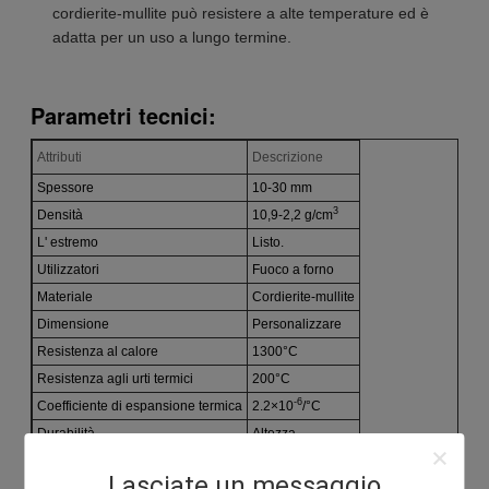
cordierite-mullite può resistere a alte temperature ed è
adatta per un uso a lungo termine.
Parametri tecnici:
Attributi
Descrizione
Spessore
10-30 mm
3
Densità
10,9-2,2 g/cm
L' estremo
Listo.
Utilizzatori
Fuoco a forno
Materiale
Cordierite-mullite
Dimensione
Personalizzare
Resistenza al calore
1300°C
Resistenza agli urti termici
200°C
-6
Coefficiente di espansione termica
2.2×10
/°C
Durabilità
Altezza
Lasciate un messaggio