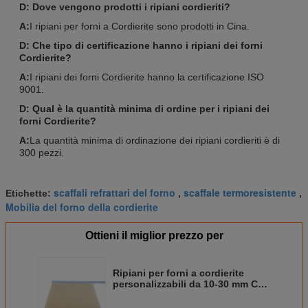
D: Dove vengono prodotti i ripiani cordieriti?
A:
I ripiani per forni a Cordierite sono prodotti in Cina.
D: Che tipo di certificazione hanno i ripiani dei forni
Cordierite?
A:
I ripiani dei forni Cordierite hanno la certificazione ISO
9001.
D: Qual è la quantità minima di ordine per i ripiani dei
forni Cordierite?
A:
La quantità minima di ordinazione dei ripiani cordieriti è di
300 pezzi.
scaffali refrattari del forno
scaffale termoresistente
Etichette:
,
,
Mobilia del forno della cordierite
Ottieni il miglior prezzo per
Ripiani per forni a cordierite
personalizzabili da 10-30 mm Con
bordo liscio per applicazioni
industriali