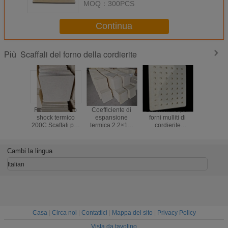
MOQ：
300PCS
Continua
Scaffali del forno della cordierite
Più
Resistenza allo
Coefficiente di
Scaffalature per
Piani per 
shock termico
espansione
forni mulliti di
cordie
200C Scaffali per
termica 2.2×10-
cordierite
rettangol
forni in cordierite
6C Cordierite
perforate
coefficie
Spessore forma
Mullite Furn
Scaffalature ad
dilataz
da 10 a 30 mm
Shelves Furn
alta durata adatte
termica 2
Cambi la lingua
Durevoli e per
Firing Solutions
a forni ad alta
per Cels
forni industriali
per la lavorazione
temperatura
densità d
Italian
ceramica ad alta
2,2 gram
temperatura
centimetr
adatti pe
tempera
Casa
|
Circa noi
|
Contattici
|
Mappa del sito
|
Privacy Policy
Vista da tavolino