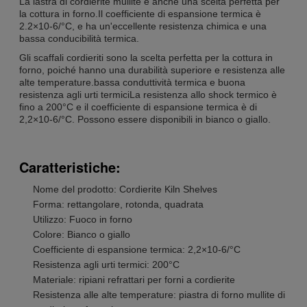
La lastra di cordierite mullite è anche una scelta perfetta per
la cottura in forno.Il coefficiente di espansione termica è
2.2×10-6/°C, e ha un'eccellente resistenza chimica e una
bassa conducibilità termica.
Gli scaffali cordieriti sono la scelta perfetta per la cottura in
forno, poiché hanno una durabilità superiore e resistenza alle
alte temperature.bassa conduttività termica e buona
resistenza agli urti termiciLa resistenza allo shock termico è
fino a 200°C e il coefficiente di espansione termica è di
2,2×10-6/°C. Possono essere disponibili in bianco o giallo.
Caratteristiche:
Nome del prodotto: Cordierite Kiln Shelves
Forma: rettangolare, rotonda, quadrata
Utilizzo: Fuoco in forno
Colore: Bianco o giallo
Coefficiente di espansione termica: 2,2×10-6/°C
Resistenza agli urti termici: 200°C
Materiale: ripiani refrattari per forni a cordierite
Resistenza alle alte temperature: piastra di forno mullite di