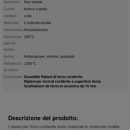
Superficie:
Non vetrata
Colore:
bianco o giallo
margine:
Listo.
Materiale:
Cordierite-mullite
Dimensione:
Personalizzare
Resistenza
200°C
agli urti
termici:
Forma:
Rettangolare, rotondo, quadrato
Resistenza
1300°C
al calore:
Durabilità Ripiani di forno cordierite
Evidenziare:
,
Ripiani per forni di cordierite a superficie liscia
,
Scaffalature da forno in ceramica da 10 mm
Descrizione del prodotto:
I ripiani per forni cordierite sono realizzati in materiale mullite