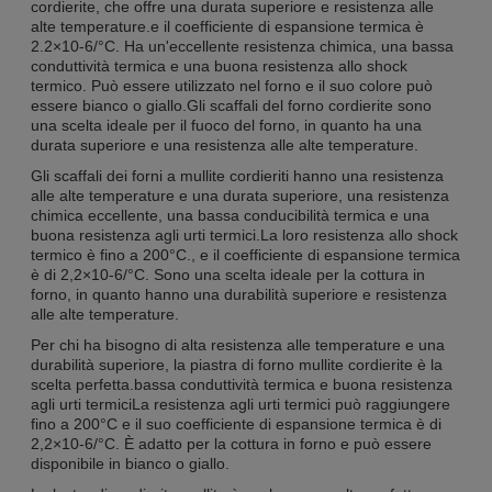
cordierite, che offre una durata superiore e resistenza alle
alte temperature.e il coefficiente di espansione termica è
2.2×10-6/°C. Ha un'eccellente resistenza chimica, una bassa
conduttività termica e una buona resistenza allo shock
termico. Può essere utilizzato nel forno e il suo colore può
essere bianco o giallo.Gli scaffali del forno cordierite sono
una scelta ideale per il fuoco del forno, in quanto ha una
durata superiore e una resistenza alle alte temperature.
Gli scaffali dei forni a mullite cordieriti hanno una resistenza
alle alte temperature e una durata superiore, una resistenza
chimica eccellente, una bassa conducibilità termica e una
buona resistenza agli urti termici.La loro resistenza allo shock
termico è fino a 200°C., e il coefficiente di espansione termica
è di 2,2×10-6/°C. Sono una scelta ideale per la cottura in
forno, in quanto hanno una durabilità superiore e resistenza
alle alte temperature.
Per chi ha bisogno di alta resistenza alle temperature e una
durabilità superiore, la piastra di forno mullite cordierite è la
scelta perfetta.bassa conduttività termica e buona resistenza
agli urti termiciLa resistenza agli urti termici può raggiungere
fino a 200°C e il suo coefficiente di espansione termica è di
2,2×10-6/°C. È adatto per la cottura in forno e può essere
disponibile in bianco o giallo.