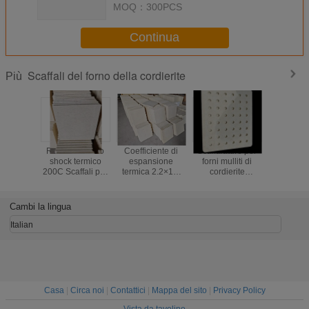
MOQ：
300PCS
Continua
Scaffali del forno della cordierite
Più
Resistenza allo
Coefficiente di
Scaffalature per
Piani per 
shock termico
espansione
forni mulliti di
cordie
200C Scaffali per
termica 2.2×10-
cordierite
rettangol
forni in cordierite
6C Cordierite
perforate
coefficie
Spessore forma
Mullite Furn
Scaffalature ad
dilataz
da 10 a 30 mm
Shelves Furn
alta durata adatte
termica 2
Cambi la lingua
Durevoli e per
Firing Solutions
a forni ad alta
per Cels
forni industriali
per la lavorazione
temperatura
densità d
Italian
ceramica ad alta
2,2 gram
temperatura
centimetr
adatti pe
tempera
Casa
|
Circa noi
|
Contattici
|
Mappa del sito
|
Privacy Policy
Vista da tavolino