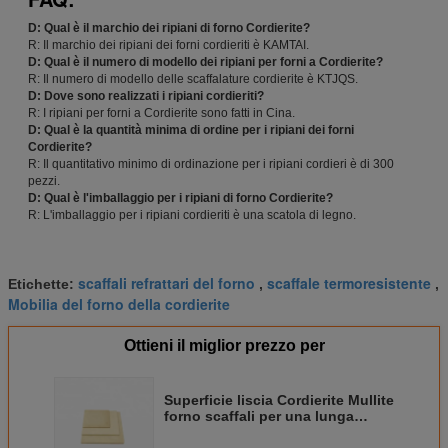
D: Qual è il marchio dei ripiani di forno Cordierite?
R: Il marchio dei ripiani dei forni cordieriti è KAMTAI.
D: Qual è il numero di modello dei ripiani per forni a Cordierite?
R: Il numero di modello delle scaffalature cordierite è KTJQS.
D: Dove sono realizzati i ripiani cordieriti?
R: I ripiani per forni a Cordierite sono fatti in Cina.
D: Qual è la quantità minima di ordine per i ripiani dei forni
Cordierite?
R: Il quantitativo minimo di ordinazione per i ripiani cordieri è di 300
pezzi.
D: Qual è l'imballaggio per i ripiani di forno Cordierite?
R: L'imballaggio per i ripiani cordieriti è una scatola di legno.
scaffali refrattari del forno
scaffale termoresistente
Etichette:
,
,
Mobilia del forno della cordierite
Ottieni il miglior prezzo per
Superficie liscia Cordierite Mullite
forno scaffali per una lunga
durata