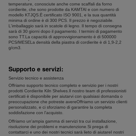
temperature, conosciute anche come scaffali da forno
cordierite, che sono prodotte da KAMTAI e con numero di
modello KTJQS.È certificato ISO 9001, e la sua quantità
minima di ordine è di 300 PCS. Il prezzo è negoziabile.
L'imballaggio sarà in scatole di legno. Il tempo di consegna
sarà di 30 giorni dopo il pagamento. I termini di pagamento
sono TT.La capacità di approvvigionamento è di 500000
PCS/MESELa densità della piastra di cordierite è di 1,9-2,2
g/cm3.
Supporto e servizi:
Servizio tecnico e assistenza
Offriamo supporto tecnico completo e servizio per i nostri
prodotti Cordierite Kiln Shelves.Il nostro team di professionisti
certificati è disponibile per aiutarvi con qualsiasi domanda o
preoccupazione che potreste avereOffriamo un servizio clienti
personalizzato, e ci sforziamo di garantire la completa
soddisfazione con l'acquisto.
Offriamo un'ampia gamma di servizi tra cui installazione,
risoluzione dei problemi e manutenzione.Si prega di
contattarci e uno dei nostri tecnici sarà lieto di aiutareI nostri