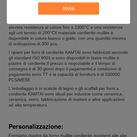
KAMTAI Cordierite ripiani forno
sono progettati per
Invia
applicazioni ad alta temperatura con eccellente resistenza
allo shock termico e coefficiente di espansione termica (2,2 ×
10-6/°C).I ripiani refrattari per forni di cordierite hanno una
elevata resistenza al calore fino a 1300°C e una resistenza
agli urti termici di 200°CIl materiale cordierite-mullite è
disponibile in colore bianco o giallo, con una quantità minima
di ordinazione di 300 pcs.
I ripiani per forni di cordierite KAMTAI sono fabbricati secondo
gli standard ISO 9001 e sono disponibili in lastre mullite e
piastre di cordierite.Il prezzo è negoziabile e il tempo di
consegna è di 30 giorni dopo il pagamentoLe condizioni di
pagamento sono TT e la capacità di fornitura è di 500000
PCS/MESE.
L'imballaggio è in scatole di legno e gli scaffali per forni a
cordierite KAMTAI sono ideali per industrie come ceramica,
ceramica, vetro, fabbricazione di mattoni e altre applicazioni
ad alta temperatura.
Personalizzazione:
Forniamo piastre da forno mullite cordierite resistenti alle alte