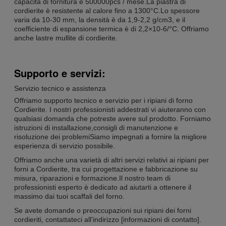
capacità di fornitura è 500000pcs / mese.La piastra di
cordierite è resistente al calore fino a 1300°C.Lo spessore
varia da 10-30 mm, la densità è da 1,9-2,2 g/cm3, e il
coefficiente di espansione termica è di 2,2×10-6/°C. Offriamo
anche lastre mullite di cordierite.
Supporto e servizi:
Servizio tecnico e assistenza
Offriamo supporto tecnico e servizio per i ripiani di forno
Cordierite. I nostri professionisti addestrati vi aiuteranno con
qualsiasi domanda che potreste avere sul prodotto. Forniamo
istruzioni di installazione,consigli di manutenzione e
risoluzione dei problemiSiamo impegnati a fornire la migliore
esperienza di servizio possibile.
Offriamo anche una varietà di altri servizi relativi ai ripiani per
forni a Cordierite, tra cui progettazione e fabbricazione su
misura, riparazioni e formazione.Il nostro team di
professionisti esperto è dedicato ad aiutarti a ottenere il
massimo dai tuoi scaffali del forno.
Se avete domande o preoccupazioni sui ripiani dei forni
cordieriti, contattateci all'indirizzo [informazioni di contatto].