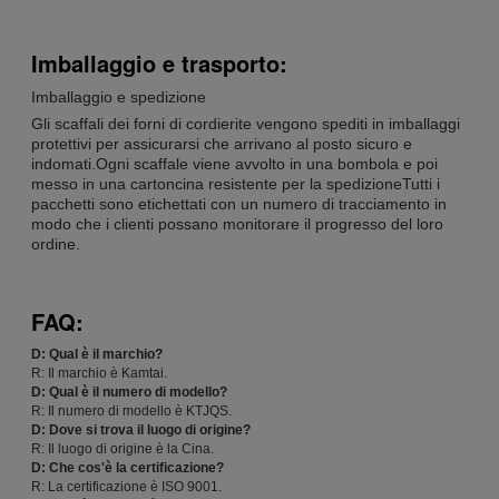
Imballaggio e trasporto:
Imballaggio e spedizione
Gli scaffali dei forni di cordierite vengono spediti in imballaggi
protettivi per assicurarsi che arrivano al posto sicuro e
indomati.Ogni scaffale viene avvolto in una bombola e poi
messo in una cartoncina resistente per la spedizioneTutti i
pacchetti sono etichettati con un numero di tracciamento in
modo che i clienti possano monitorare il progresso del loro
ordine.
FAQ:
D: Qual è il marchio?
R: Il marchio è Kamtai.
D: Qual è il numero di modello?
R: Il numero di modello è KTJQS.
D: Dove si trova il luogo di origine?
R: Il luogo di origine è la Cina.
D: Che cos'è la certificazione?
R: La certificazione è ISO 9001.