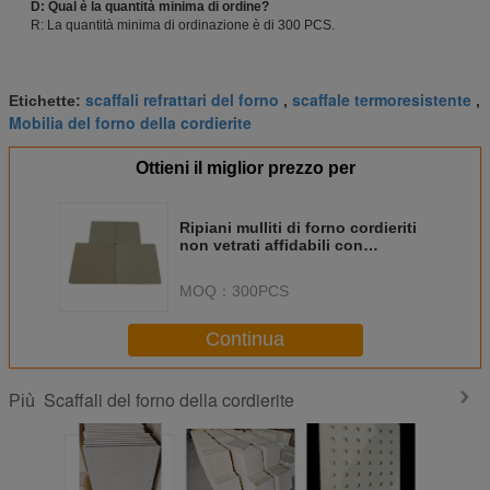
D: Qual è la quantità minima di ordine?
R: La quantità minima di ordinazione è di 300 PCS.
scaffali refrattari del forno
scaffale termoresistente
Etichette:
,
,
Mobilia del forno della cordierite
Ottieni il miglior prezzo per
Ripiani mulliti di forno cordieriti
non vetrati affidabili con
resistenza agli urti termici a
200°C
MOQ：
300PCS
Continua
Scaffali del forno della cordierite
Più