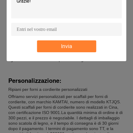
Gli scaffali per forni di cordierite KAMTAI sono prodotti
refrattari con elevata durata, resistenza agli urti termici e alla
temperatura.Gli scaffali per forni di cordierite KAMTAI sono
disponibili con una quantità minima di ordine di 300 PCS e
vengono consegnati entro 30 giorni dal pagamentoIl
coefficiente di espansione termica è di 2,2×10-6/°C e la
resistenza al calore raggiunge i 1300°C.Possiamo fornire
500000PCS / MESE di scaffali forno cordierite per soddisfare i
Invia
requisiti dei clientiGli scaffali per forni a cordierite KAMTAI
sono perfetti per la cottura in forno e hanno una resistenza
agli urti termici di 200°C. Il prezzo è negoziabile.
Personalizzazione:
Ripiani per forni a cordierite personalizzati
Offriamo servizi personalizzati per scaffali per forni di
cordierite, con marchio KAMTAI, numero di modello KTJQS.
Questi scaffali per forni di cordierite sono realizzati in Cina,
con certificazione ISO 9001.La quantità minima di ordine è di
300 pezzi, e il prezzo è negoziabile. I dettagli di imballaggio
sono scatola di legno, e il tempo di consegna è di 30 giorni
dopo il pagamento. I termini di pagamento sono TT, e la