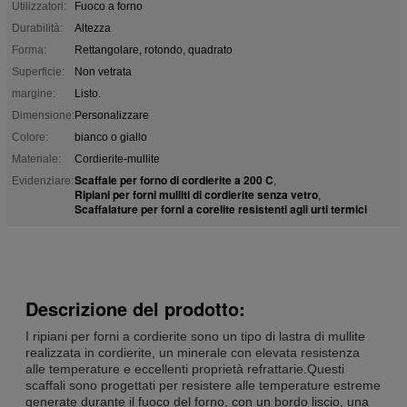
Utilizzatori:
Fuoco a forno
Durabilità:
Altezza
Forma:
Rettangolare, rotondo, quadrato
Superficie:
Non vetrata
margine:
Listo.
Dimensione:
Personalizzare
Colore:
bianco o giallo
Materiale:
Cordierite-mullite
Scaffale per forno di cordierite a 200 C
Evidenziare:
,
Ripiani per forni mulliti di cordierite senza vetro
,
Scaffalature per forni a corelite resistenti agli urti termici
Descrizione del prodotto:
I ripiani per forni a cordierite sono un tipo di lastra di mullite
realizzata in cordierite, un minerale con elevata resistenza
alle temperature e eccellenti proprietà refrattarie.Questi
scaffali sono progettati per resistere alle temperature estreme
generate durante il fuoco del forno, con un bordo liscio, una