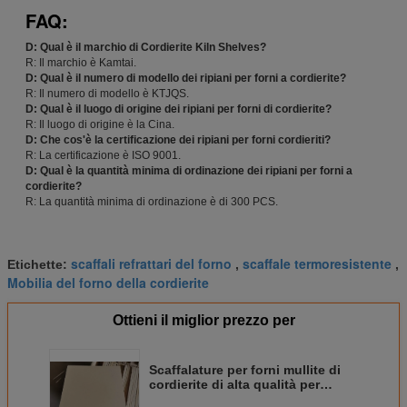
FAQ:
D: Qual è il marchio di Cordierite Kiln Shelves?
R: Il marchio è Kamtai.
D: Qual è il numero di modello dei ripiani per forni a cordierite?
R: Il numero di modello è KTJQS.
D: Qual è il luogo di origine dei ripiani per forni di cordierite?
R: Il luogo di origine è la Cina.
D: Che cos'è la certificazione dei ripiani per forni cordieriti?
R: La certificazione è ISO 9001.
D: Qual è la quantità minima di ordinazione dei ripiani per forni a
cordierite?
R: La quantità minima di ordinazione è di 300 PCS.
scaffali refrattari del forno
scaffale termoresistente
Etichette:
,
,
Mobilia del forno della cordierite
Ottieni il miglior prezzo per
Scaffalature per forni mullite di
cordierite di alta qualità per
applicazioni ad alta temperatura