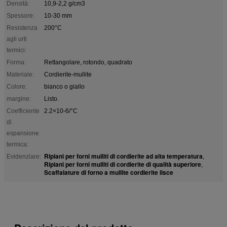
Densità:
10,9-2,2 g/cm3
Spessore:
10-30 mm
Resistenza
200°C
agli urti
termici:
Forma:
Rettangolare, rotondo, quadrato
Materiale:
Cordierite-mullite
Colore:
bianco o giallo
margine:
Listo.
Coefficiente
2.2×10-6/°C
di
espansione
termica:
Ripiani per forni mulliti di cordierite ad alta temperatura
Evidenziare:
,
Ripiani per forni mulliti di cordierite di qualità superiore
,
Scaffalature di forno a mullite cordierite lisce