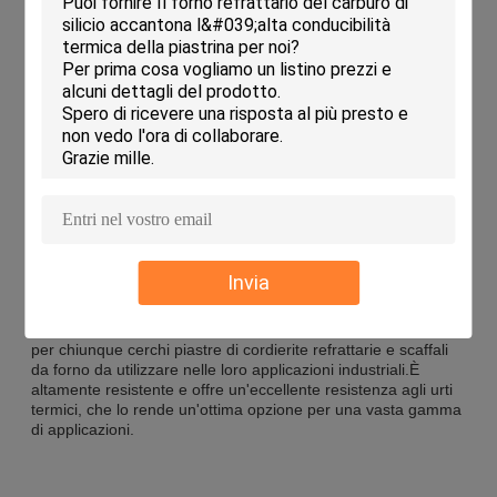
Applicazioni:
KAMTAI KTJQS Mensole per forni a cordierite
KAMTAI KTJQS Cordierite Kiln Shelves sono la scelta perfetta
per molte applicazioni industriali, come forni, forni, forni e
altro ancora.che è noto per la sua eccellente resistenza allo
shock termico e il suo basso coefficiente di espansione
termicaÈ altamente resistente, con una densità di 1,9-2,2
g/cm3 ed è disponibile in colore bianco o giallo.
KAMTAI KTJQS Cordierite Kiln Shelves sono certificati ISO
9001 e vengono forniti con una quantità minima di ordine di
300 pezzi.Le condizioni di pagamento sono TT e la capacità
di fornitura è di 500000 pezzi al meseQuesto prodotto è
Invia
confezionato in una scatola di legno per una consegna sicura.
KAMTAI KTJQS Cordierite Kiln Shelves sono la scelta ideale
per chiunque cerchi piastre di cordierite refrattarie e scaffali
da forno da utilizzare nelle loro applicazioni industriali.È
altamente resistente e offre un'eccellente resistenza agli urti
termici, che lo rende un'ottima opzione per una vasta gamma
di applicazioni.