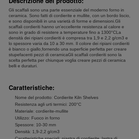
Descrizione del prodotto:
Gli scaffali sono una parte essenziale del moderno forno in
ceramica. Sono fatti di cordierite e mullite, con un bordo liscio,
e sono disponibili in una varietà di forme e dimensioni.Gli
scaffali cordieriti hanno un'eccellente resistenza al calore e
sono in grado di resistere a temperature fino a 1300°CLa
densità dei ripiani cordieriti è compresa tra 1,9 e 2,2 g/cm3 e
lo spessore varia da 10 a 30 mm. Il colore dei ripiani cordieriti
è bianco o giallo,fornendo una superficie perfetta per creare
stupefacenti pezzi di ceramicaGli scaffali cordieriti sono la
scelta perfetta per chiunque voglia creare pezzi di ceramica
belli e duraturi.
Caratteristiche:
Nome del prodotto: Cordierite Kiln Shelves
Resistenza agli urti termici: 200°C
Materiale: cordierite-mullite
Utilizzo: Fuoco in forno
Spessore: 10-30 mm
Densità: 1,9-2,2 g/cm3
Caratteristiche speciali: piastra di cordierite, lastra di