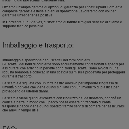
massimo dai tuoi scaffali Cordierite Kiln.
Offriamo un'ampia gamma di opzioni di garanzia per i nostri ripiani Cordierite,
comprese garanzie estese e piani di riparazione.Lavoreremo con voi per
garantire un'esperienza positiva.
In Cordierite Kiln Shelves, ci sforziamo di fornire il miglior servizio al cliente e
supporto tecnico possibile.
Imballaggio e trasporto:
Imballaggio e spedizione degli scaffali dei forni cordieriti
Gli scaffali dei forni di cordierite sono accuratamente confezionati e spediti per
assicurarsi che arrivino in perfette condizioni.gli scaffali sono avvolti in una
robusta bombola e collocati in una scatola su misura progettata per proteggerli
durante il trasporto.
La scatola è sigillata con un forte nastro adesivo per impedire l'ingresso di
umidità o polvere.che viene quindi sigillato con un involucro di plastica per
proteggerlo da ulteriori danni.
La scatola viene quindi etichettata con l'indirizzo del destinatario, nonché un
codice a barre in modo che il pacco possa essere rintracciato durante il
trasporto.Il pacco viene quindi spedito tramite servizi di corriere per assicurarsi
che arrivi in tempo utile.
FAQ: