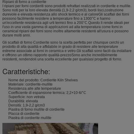
Ripiani di forno a cordierite
I ripiani per forni cordieriti sono prodotti refrattari realizzati in cordierite e mullite.
Sono noti per la loro elevata densità (1,9-2,2 g/cm3), bordi lisci,costruzione
durevole e elevata resistenza allo shock termico e al caloreGli scaffali dei forni
possono facilmente resistere a temperature fino a 1300°C e hanno
un'eccellente resistenza agli urti termici fino a 200°C.Questo li rende ideali per
l'uso in una vasta gamma di applicazioni ad alta temperatura come forni in
ceramicaI ripiani dei forni sono inoltre altamente resistenti all'usura e possono
durare molti anni.
Gli scaffali di forno Cordierite sono la scelta perfetta per chiunque cerchi un
prodotto di alta qualità e affidabile in grado di resistere alle temperature
estreme associate ai forni in ceramica e vetro.Gli scaffali sono facili da installare
e offrono un ottimo rapporto qualità-prezzoSono anche incredibilmente
resistenti, rendendoli una scelta eccellente per qualsiasi progetto di forno.
Caratteristiche:
Nome del prodotto: Cordierite Kiln Shelves
Materiale: cordierite-mullite
Resistenza alle alte temperature
Coefficiente di espansione termica: 2,2×10-6/°C
Superficie: non vetrata
Durabilità: elevata
Densità: 1,9-2,2 g/cm3
Piastra di forno mullite di cordierite
Placca di cordierite
Piastra di cordierite mullite