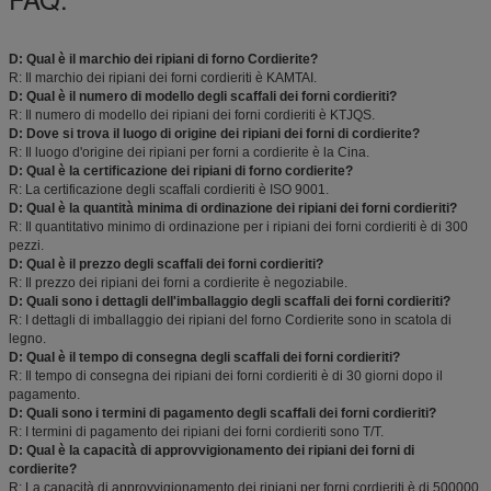
D: Qual è il marchio dei ripiani di forno Cordierite?
R: Il marchio dei ripiani dei forni cordieriti è KAMTAI.
D: Qual è il numero di modello degli scaffali dei forni cordieriti?
R: Il numero di modello dei ripiani dei forni cordieriti è KTJQS.
D: Dove si trova il luogo di origine dei ripiani dei forni di cordierite?
R: Il luogo d'origine dei ripiani per forni a cordierite è la Cina.
D: Qual è la certificazione dei ripiani di forno cordierite?
R: La certificazione degli scaffali cordieriti è ISO 9001.
D: Qual è la quantità minima di ordinazione dei ripiani dei forni cordieriti?
R: Il quantitativo minimo di ordinazione per i ripiani dei forni cordieriti è di 300
pezzi.
D: Qual è il prezzo degli scaffali dei forni cordieriti?
R: Il prezzo dei ripiani dei forni a cordierite è negoziabile.
D: Quali sono i dettagli dell'imballaggio degli scaffali dei forni cordieriti?
R: I dettagli di imballaggio dei ripiani del forno Cordierite sono in scatola di
legno.
D: Qual è il tempo di consegna degli scaffali dei forni cordieriti?
R: Il tempo di consegna dei ripiani dei forni cordieriti è di 30 giorni dopo il
pagamento.
D: Quali sono i termini di pagamento degli scaffali dei forni cordieriti?
R: I termini di pagamento dei ripiani dei forni cordieriti sono T/T.
D: Qual è la capacità di approvvigionamento dei ripiani dei forni di
cordierite?
R: La capacità di approvvigionamento dei ripiani per forni cordieriti è di 500000