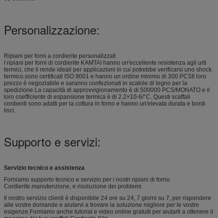
Personalizzazione:
Ripiani per forni a cordierite personalizzati
I ripiani per forni di cordierite KAMTAI hanno un'eccellente resistenza agli urti
termici, che li rende ideali per applicazioni in cui potrebbe verificarsi uno shock
termico.sono certificati ISO 9001 e hanno un ordine minimo di 300 PCSIl loro
prezzo è negoziabile e saranno confezionati in scatole di legno per la
spedizione.La capacità di approvvigionamento è di 500000 PCS/MONATO e il
loro coefficiente di espansione termica è di 2.2×10-6/°C. Questi scaffali
cordieriti sono adatti per la cottura in forno e hanno un'elevata durata e bordi
lisci.
Supporto e servizi:
Servizio tecnico e assistenza
Forniamo supporto tecnico e servizio per i nostri ripiani di forno
Cordierite.manutenzione, e risoluzione dei problemi.
Il nostro servizio clienti è disponibile 24 ore su 24, 7 giorni su 7, per rispondere
alle vostre domande e aiutarvi a trovare la soluzione migliore per le vostre
esigenze.Forniamo anche tutorial e video online gratuiti per aiutarti a ottenere il