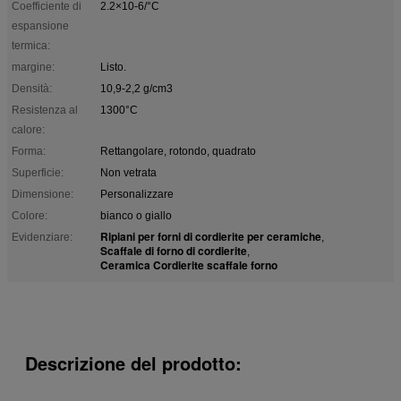
Coefficiente di
2.2×10-6/°C
espansione
termica:
margine:
Listo.
Densità:
10,9-2,2 g/cm3
Resistenza al
1300°C
calore:
Forma:
Rettangolare, rotondo, quadrato
Superficie:
Non vetrata
Dimensione:
Personalizzare
Colore:
bianco o giallo
Ripiani per forni di cordierite per ceramiche
Evidenziare:
,
Scaffale di forno di cordierite
,
Ceramica Cordierite scaffale forno
Descrizione del prodotto: