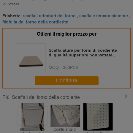
PCS/mese.
scaffali refrattari del forno
scaffale termoresistente
Etichette:
,
,
Mobilia del forno della cordierite
Ottieni il miglior prezzo per
Scaffalature per forni di cordierite
di qualità superiore non vetrate
per ceramiche / ceramiche 2,2
g/cm3
MOQ：
300PCS
Continua
Scaffali del forno della cordierite
Più
Resistenza allo
Coefficiente di
Scaffalature per
Piani per 