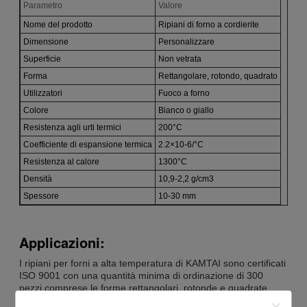
Parametro
Valore
Nome del prodotto
Ripiani di forno a cordierite
Dimensione
Personalizzare
Superficie
Non vetrata
Forma
Rettangolare, rotondo, quadrato
Utilizzatori
Fuoco a forno
Colore
Bianco o giallo
Resistenza agli urti termici
200°C
Coefficiente di espansione termica
2.2×10-6/°C
Resistenza al calore
1300°C
Densità
10,9-2,2 g/cm3
Spessore
10-30 mm
Applicazioni:
I ripiani per forni a alta temperatura di KAMTAI sono certificati
ISO 9001 con una quantità minima di ordinazione di 300
pezzi.comprese le forme rettangolari, rotonde e quadrate,
con spessori che vanno da 10-30 mm. Esistono anche in due