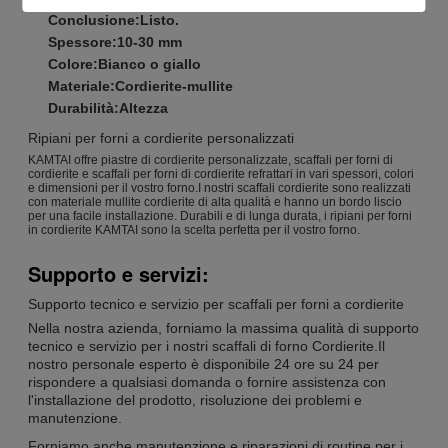
Conclusione:
Listo.
Spessore:
10-30 mm
Colore:
Bianco o giallo
Materiale:
Cordierite-mullite
Durabilità:
Altezza
Ripiani per forni a cordierite personalizzati
KAMTAI offre piastre di cordierite personalizzate, scaffali per forni di
cordierite e scaffali per forni di cordierite refrattari in vari spessori, colori
e dimensioni per il vostro forno.I nostri scaffali cordierite sono realizzati
con materiale mullite cordierite di alta qualità e hanno un bordo liscio
per una facile installazione. Durabili e di lunga durata, i ripiani per forni
in cordierite KAMTAI sono la scelta perfetta per il vostro forno.
Supporto e servizi:
Supporto tecnico e servizio per scaffali per forni a cordierite
Nella nostra azienda, forniamo la massima qualità di supporto
tecnico e servizio per i nostri scaffali di forno Cordierite.Il
nostro personale esperto è disponibile 24 ore su 24 per
rispondere a qualsiasi domanda o fornire assistenza con
l'installazione del prodotto, risoluzione dei problemi e
manutenzione.
Forniamo anche manutenzione e riparazioni di routine per i