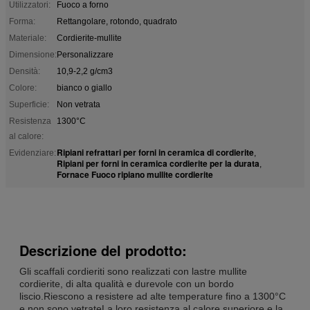
Utilizzatori:
Fuoco a forno
Forma:
Rettangolare, rotondo, quadrato
Materiale:
Cordierite-mullite
Dimensione:
Personalizzare
Densità:
10,9-2,2 g/cm3
Colore:
bianco o giallo
Superficie:
Non vetrata
Resistenza
1300°C
al calore:
Ripiani refrattari per forni in ceramica di cordierite
Evidenziare:
,
Ripiani per forni in ceramica cordierite per la durata
,
Fornace Fuoco ripiano mullite cordierite
Descrizione del prodotto:
Gli scaffali cordieriti sono realizzati con lastre mullite
cordierite, di alta qualità e durevole con un bordo
liscio.Riescono a resistere ad alte temperature fino a 1300°C
e non sono vetrateLa loro resistenza al calore superiore e la