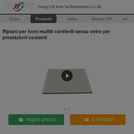
Yixing City Kam Tai Refractories Co.,ltd
Casa
Prodotti
Video
Mostra VR
>>
Ripiani per forni mulliti cordieriti senza vetro per
prestazioni costanti
Miglior prezzo
Contattaci