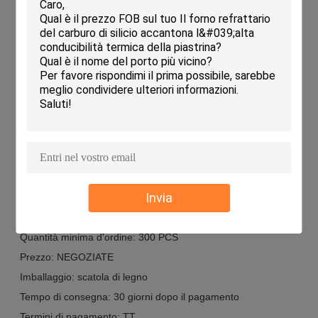
è vetrataIl coefficiente di espansione termica di questo
prodotto è di 2,2×10-6/°C.mentre la dimensione può essere
personalizzata in base alle esigenze dei clientiLa resistenza
alle alte temperature delle piastre di forno mullite cordierite di
KAMTAI è ideale per applicazioni che richiedono resistenza e
durata ad alte temperature.
Personalizzazione:
Ripiani per forni a cordierite refrattari personalizzati
Marchio: KAMTAI
Numero di modello: KTJQS
Invia
Luogo di origine: CINA
Certificazione: ISO 9001
Quantità minima d'ordine: 300 PCS
Prezzo: NEGOZIATE
Imballaggio: scatola di legno
Tempo di consegna: 30 giorni dopo il pagamento
Termini di pagamento: TT