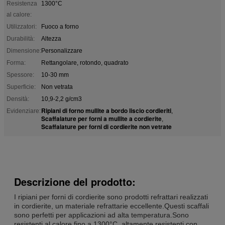
Resistenza
1300°C
al calore:
Utilizzatori:
Fuoco a forno
Durabilità:
Altezza
Dimensione:
Personalizzare
Forma:
Rettangolare, rotondo, quadrato
Spessore:
10-30 mm
Superficie:
Non vetrata
Densità:
10,9-2,2 g/cm3
Ripiani di forno mullite a bordo liscio cordieriti
Evidenziare:
,
Scaffalature per forni a mullite a cordierite
,
Scaffalature per forni di cordierite non vetrate
Descrizione del prodotto:
I ripiani per forni di cordierite sono prodotti refrattari realizzati
in cordierite, un materiale refrattarie eccellente.Questi scaffali
sono perfetti per applicazioni ad alta temperatura.Sono
resistenti al calore fino a 1300°C, altamente resistenti con