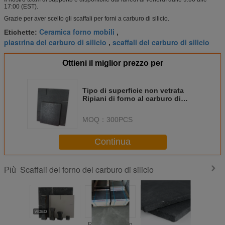
17:00 (EST).
Grazie per aver scelto gli scaffali per forni a carburo di silicio.
Ceramica forno mobili
Etichette:
,
piastrina del carburo di silicio
scaffali del carburo di silicio
,
Ottieni il miglior prezzo per
Tipo di superficie non vetrata
Ripiani di forno al carburo di
silicio Spessore 10-30 mm 2,75
g/cm3
MOQ：
300PCS
Continua
Scaffali del forno del carburo di silicio
Più
Dell'ossido di
Piani per forni in
Spessore 10-30
Kiln Fi