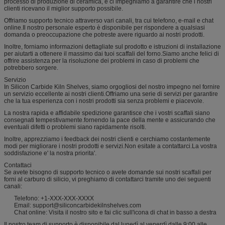
processo di produzione di ceramica, e ci impegniamo a garantire che i nostri
clienti ricevano il miglior supporto possibile.
Offriamo supporto tecnico attraverso vari canali, tra cui telefono, e-mail e chat
online.Il nostro personale esperto è disponibile per rispondere a qualsiasi
domanda o preoccupazione che potreste avere riguardo ai nostri prodotti.
Inoltre, forniamo informazioni dettagliate sul prodotto e istruzioni di installazione
per aiutarti a ottenere il massimo dai tuoi scaffali del forno.Siamo anche felici di
offrire assistenza per la risoluzione dei problemi in caso di problemi che
potrebbero sorgere.
Servizio
In Silicon Carbide Kiln Shelves, siamo orgogliosi del nostro impegno nel fornire
un servizio eccellente ai nostri clienti.Offriamo una serie di servizi per garantire
che la tua esperienza con i nostri prodotti sia senza problemi e piacevole.
La nostra rapida e affidabile spedizione garantisce che i vostri scaffali siano
consegnati tempestivamente.fornendo la pace della mente e assicurando che
eventuali difetti o problemi siano rapidamente risolti.
Inoltre, apprezziamo i feedback dei nostri clienti e cerchiamo costantemente
modi per migliorare i nostri prodotti e servizi.Non esitate a contattarci.La vostra
soddisfazione e' la nostra priorita'.
Contattaci
Se avete bisogno di supporto tecnico o avete domande sui nostri scaffali per
forni al carburo di silicio, vi preghiamo di contattarci tramite uno dei seguenti
canali:
Telefono: +1-XXX-XXX-XXXX
Email: support@siliconcarbidekilnshelves.com
Chat online: Visita il nostro sito e fai clic sull'icona di chat in basso a destra
Il nostro team di supporto è disponibile dal lunedì al venerdì dalle 9:00 alle