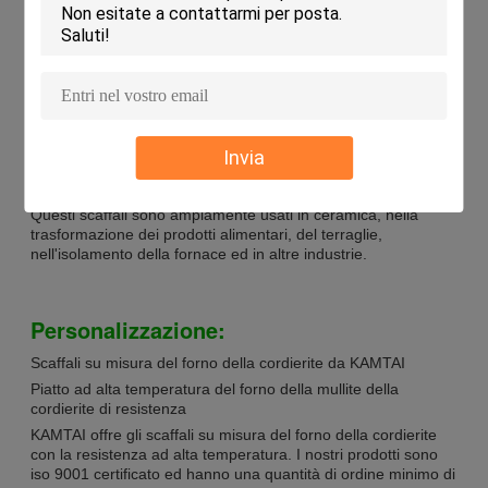
prodotti di qualità con le vari dimensioni e spessori. Sono fatti
del materiale della cordierite-mullite, che ha resistenza al
calore eccellente fino a 1300℃ ed all'alta durevolezza. I bordi
sono regolari e possono fornire la prestazione eccellente. La
quantità di ordine minimo è 300PCS ed il prezzo è
negoziabile. Il termine di consegna è dei 30 giorni dopo il
pagamento e potete scegliere i termini di pagamento dal TT.
Invia
L'abilità del rifornimento è 500000PCS/MONTH. Gli scaffali
del forno della cordierite di KAMTAI hanno passato la
certificazione di iso 9001 e l'imballaggio è scatola di legno.
Questi scaffali sono ampiamente usati in ceramica, nella
trasformazione dei prodotti alimentari, del terraglie,
nell'isolamento della fornace ed in altre industrie.
Personalizzazione:
Scaffali su misura del forno della cordierite da KAMTAI
Piatto ad alta temperatura del forno della mullite della
cordierite di resistenza
KAMTAI offre gli scaffali su misura del forno della cordierite
con la resistenza ad alta temperatura. I nostri prodotti sono
iso 9001 certificato ed hanno una quantità di ordine minimo di