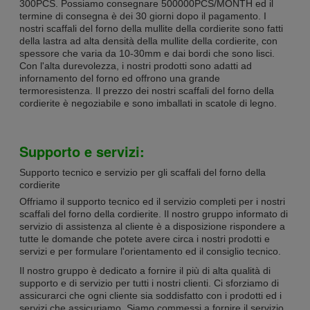
300PCS. Possiamo consegnare 500000PCS/MONTH ed il
termine di consegna è dei 30 giorni dopo il pagamento. I
nostri scaffali del forno della mullite della cordierite sono fatti
della lastra ad alta densità della mullite della cordierite, con
spessore che varia da 10-30mm e dai bordi che sono lisci.
Con l'alta durevolezza, i nostri prodotti sono adatti ad
infornamento del forno ed offrono una grande
termoresistenza. Il prezzo dei nostri scaffali del forno della
cordierite è negoziabile e sono imballati in scatole di legno.
Supporto e servizi:
Supporto tecnico e servizio per gli scaffali del forno della
cordierite
Offriamo il supporto tecnico ed il servizio completi per i nostri
scaffali del forno della cordierite. Il nostro gruppo informato di
servizio di assistenza al cliente è a disposizione rispondere a
tutte le domande che potete avere circa i nostri prodotti e
servizi e per formulare l'orientamento ed il consiglio tecnico.
Il nostro gruppo è dedicato a fornire il più di alta qualità di
supporto e di servizio per tutti i nostri clienti. Ci sforziamo di
assicurarci che ogni cliente sia soddisfatto con i prodotti ed i
servizi che assicuriamo. Siamo commessi a fornire il servizio