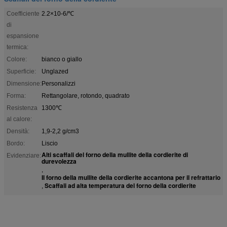
Coefficiente
2.2×10-6/℃
di
espansione
termica:
Colore:
bianco o giallo
Superficie:
Unglazed
Dimensione:
Personalizzi
Forma:
Rettangolare, rotondo, quadrato
Resistenza
1300℃
al calore:
Densità:
1,9-2,2 g/cm3
Bordo:
Liscio
Alti scaffali del forno della mullite della cordierite di
Evidenziare:
durevolezza
,
Il forno della mullite della cordierite accantona per il refrattario
Scaffali ad alta temperatura del forno della cordierite
,