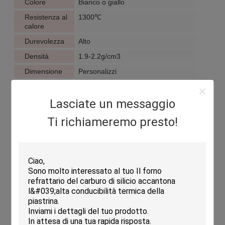
Colore
Bianco o giallo
Resistenza al
1300℃
calore
Durevolezza
Alto
Densità
1.9-2.2g/cm3
Dimensione
Personalizzi
Resistenza di
200℃
shock termico
Lasciate un messaggio
Coefficiente di
2.2×10-6/℃
Ti richiameremo presto!
espansione
termica
Superficie
UnGlazed
Materiale
Cordierite-mullite
Spessore
10-30mm
Applicazioni:
Gli scaffali del forno della cordierite di KAMTAI KTJQS sono