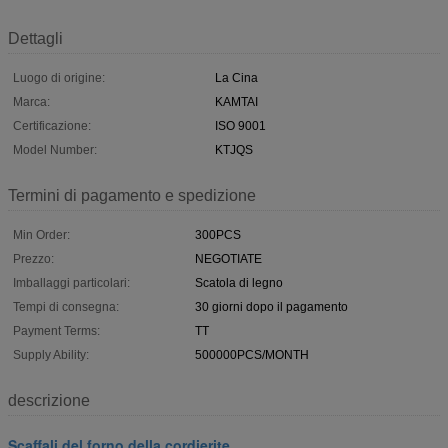
Dettagli
Luogo di origine:
La Cina
Marca:
KAMTAI
Certificazione:
ISO 9001
Model Number:
KTJQS
Termini di pagamento e spedizione
Min Order:
300PCS
Prezzo:
NEGOTIATE
Imballaggi particolari:
Scatola di legno
Tempi di consegna:
30 giorni dopo il pagamento
Payment Terms:
TT
Supply Ability:
500000PCS/MONTH
descrizione
Scaffali del forno della cordierite