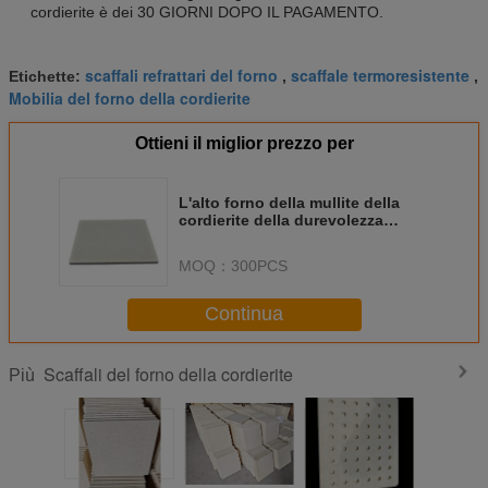
cordierite è dei 30 GIORNI DOPO IL PAGAMENTO.
scaffali refrattari del forno
scaffale termoresistente
Etichette:
,
,
Mobilia del forno della cordierite
Ottieni il miglior prezzo per
L'alto forno della mullite della
cordierite della durevolezza
accantona la temperatura elevata
per il refrattario
MOQ：
300PCS
Continua
Scaffali del forno della cordierite
Più